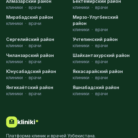
Алмазарский район
Бектемирский район
клиники
·
врачи
клиники
·
врачи
Мирабадский район
Мирзо-Улугбекский
клиники
·
врачи
район
клиники
·
врачи
Сергелийский район
Учтепинский район
клиники
·
врачи
клиники
·
врачи
Чиланзарский район
Шайхантахурский район
клиники
·
врачи
клиники
·
врачи
Юнусабадский район
Яккасарайский район
клиники
·
врачи
клиники
·
врачи
Янгихаётский район
Яшнабадский район
клиники
·
врачи
клиники
·
врачи
kliniki
*
🏥
Платформа клиник и врачей Узбекистана.