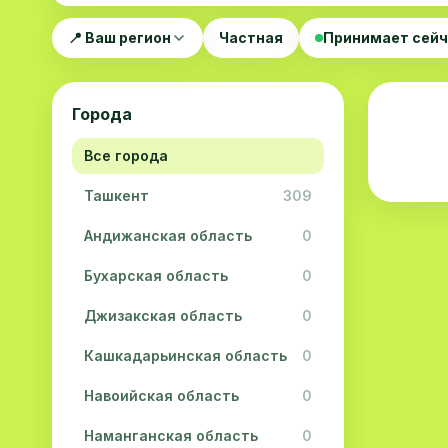
📍 Ваш регион
Частная
Принимает сей
Города
Все города
Ташкент
309
Андижанская область
0
Бухарская область
0
Джизакская область
0
Кашкадарьинская область
0
Навоийская область
0
Наманганская область
0