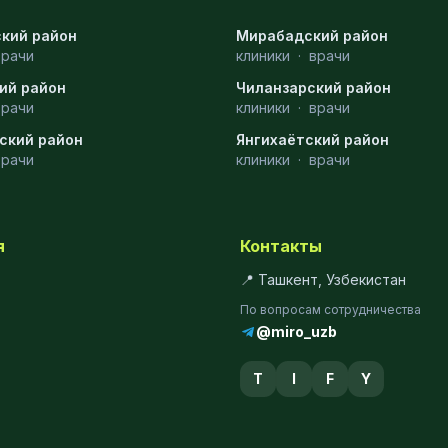
кий район
Мирабадский район
врачи
клиники
·
врачи
ий район
Чиланзарский район
врачи
клиники
·
врачи
ский район
Янгихаётский район
врачи
клиники
·
врачи
я
Контакты
📍 Ташкент, Узбекистан
По вопросам сотрудничества
@miro_uzb
T
I
F
Y