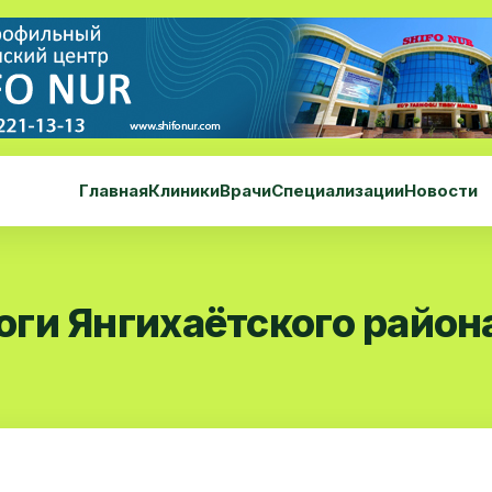
Главная
Клиники
Врачи
Специализации
Новости
ги Янгихаётского район