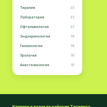
Терапия
23
Лаборатория
22
Офтальмология
22
Эндокринология
19
Гинекология
18
Урология
16
Анестезиология
15
Дерматология
15
Педиатрия
15
Акушерство
13
Гастроэнтерология
13
Клиники и врачи по районам Ташкента