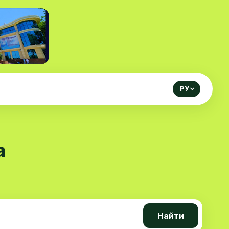
РУ
а
Найти