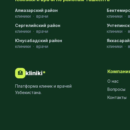
Хирургия
11
Алмазарский район
Бектемирс
клиники
·
врачи
клиники
·
Диагностика
10
Сергелийский район
Учтепинск
Андрология
9
клиники
·
врачи
клиники
·
Юнусабадский район
Яккасарай
Стоматология
9
клиники
·
врачи
клиники
·
Рентгенология
9
Физиотерапия
8
Компани
kliniki
*
🏥
МРТ
6
О нас
Платформа клиник и врачей
Ортопедия
5
Вопросы
Узбекистана.
Контакты
Пластическая хирургия
5
Эндоскопия
5
Косметология
4