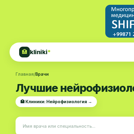
kliniki
*
🏥
Главная
/
Врачи
Лучшие нейрофизиоло
🏥 Клиники: Нейрофизиология →