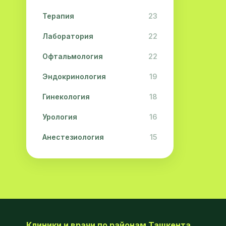
Терапия
23
Лаборатория
22
Офтальмология
22
Эндокринология
19
Гинекология
18
Урология
16
Анестезиология
15
Дерматология
15
Педиатрия
15
Акушерство
13
Гастроэнтерология
13
Клиники и врачи по районам Ташкента