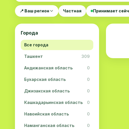
📍 Ваш регион
Частная
Принимает сей
Города
Все города
Ташкент
309
Андижанская область
0
Бухарская область
0
Джизакская область
0
Кашкадарьинская область
0
Навоийская область
0
Наманганская область
0