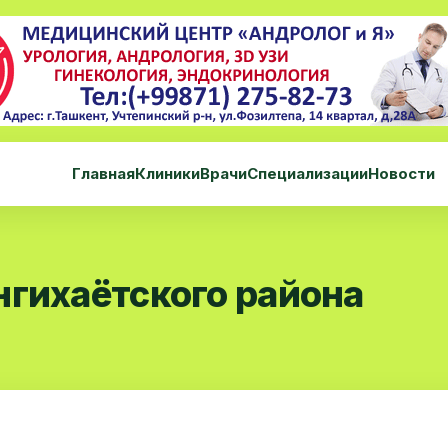
Главная
Клиники
Врачи
Специализации
Новости
нгихаётского района