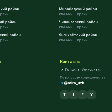
кий район
Мирабадский район
врачи
клиники
·
врачи
ий район
Чиланзарский район
врачи
клиники
·
врачи
ский район
Янгихаётский район
врачи
клиники
·
врачи
я
Контакты
📍 Ташкент, Узбекистан
По вопросам сотрудничества
@miro_uzb
T
I
F
Y