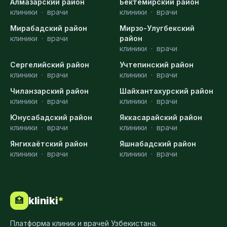
Алмазарский район
Бектемирский район
клиники
·
врачи
клиники
·
врачи
Мирабадский район
Мирзо-Улугбекский
клиники
·
врачи
район
клиники
·
врачи
Сергелийский район
Учтепинский район
клиники
·
врачи
клиники
·
врачи
Чиланзарский район
Шайхантахурский район
клиники
·
врачи
клиники
·
врачи
Юнусабадский район
Яккасарайский район
клиники
·
врачи
клиники
·
врачи
Янгихаётский район
Яшнабадский район
клиники
·
врачи
клиники
·
врачи
kliniki
*
🏥
Платформа клиник и врачей Узбекистана.