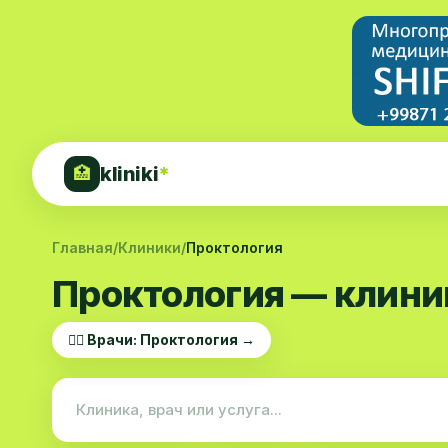
kliniki
*
🏥
Главная
/
Клиники
/
Проктология
Проктология — клини
👨‍⚕️ Врачи: Проктология →