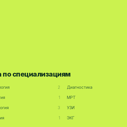
а по специализациям
огия
2
Диагностика
гия
1
МРТ
огия
3
УЗИ
ия
1
ЭКГ