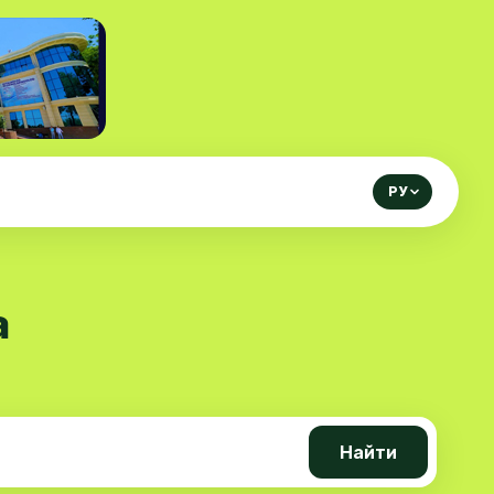
РУ
а
Найти