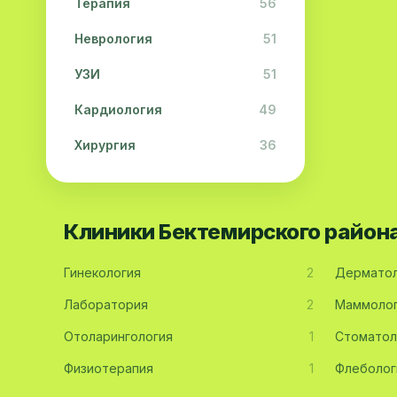
Терапия
56
Неврология
51
УЗИ
51
Кардиология
49
Хирургия
36
Физиотерапия
31
Косметология
28
Клиники Бектемирского район
Урология
28
Гинекология
2
Дерматол
Офтальмология
26
Лаборатория
2
Маммоло
Дерматология
23
Отоларингология
1
Стоматол
Эндокринология
21
Физиотерапия
1
Флеболог
Невропатология
21