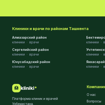
Эмбриология
20
Акушерство
19
Ортопедия
19
Клиники и врачи по районам Ташкента
Массаж
18
Алмазарский район
Бектемирс
клиники
·
врачи
клиники
·
Репродуктология
16
Сергелийский район
Учтепинск
клиники
·
врачи
клиники
·
ЭКГ
16
Юнусабадский район
Яккасарай
Гастроэнтерология
13
клиники
·
врачи
клиники
·
Андрология
12
Стационар
11
Компани
kliniki
*
🏥
Аллергология
10
О нас
Платформа клиник и врачей
Вопросы
Психология
9
Узбекистана.