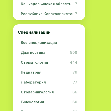
Кашкадарьинская область
7
Республика Каракалпакстан
7
Навоийская область
5
Специализации
Джизакская область
3
Все специализации
Сурхандарьинская область
2
Диагностика
508
Сырдарьинская область
2
Стоматология
444
Хорезмская область
2
Педиатрия
79
Лаборатория
77
Отоларингология
66
Гинекология
60