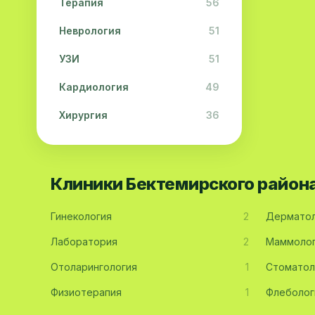
Терапия
56
Неврология
51
УЗИ
51
Кардиология
49
Хирургия
36
Физиотерапия
31
Косметология
28
Клиники Бектемирского район
Урология
28
Гинекология
2
Дерматол
Офтальмология
26
Лаборатория
2
Маммоло
Дерматология
23
Отоларингология
1
Стоматол
Эндокринология
21
Физиотерапия
1
Флеболог
Невропатология
21