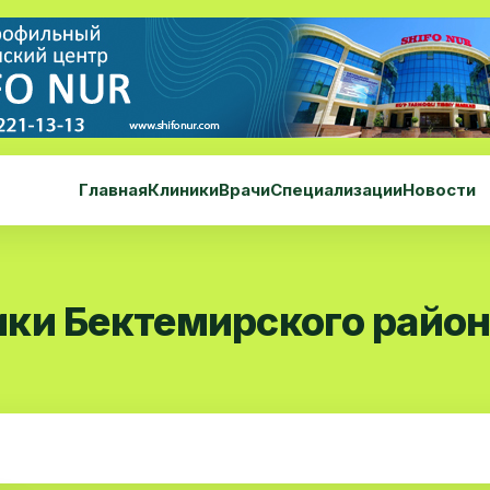
Главная
Клиники
Врачи
Специализации
Новости
ки Бектемирского райо