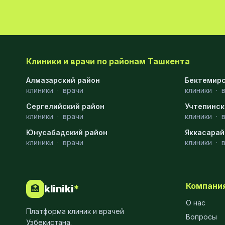
Эмбриология
20
Акушерство
19
Ортопедия
19
Клиники и врачи по районам Ташкента
Массаж
18
Алмазарский район
Бектемирс
клиники
·
врачи
клиники
·
Репродуктология
16
Сергелийский район
Учтепинск
клиники
·
врачи
клиники
·
ЭКГ
16
Юнусабадский район
Яккасарай
Гастроэнтерология
13
клиники
·
врачи
клиники
·
Андрология
12
Стационар
11
Компани
kliniki
*
🏥
Аллергология
10
О нас
Платформа клиник и врачей
Вопросы
Психология
9
Узбекистана.