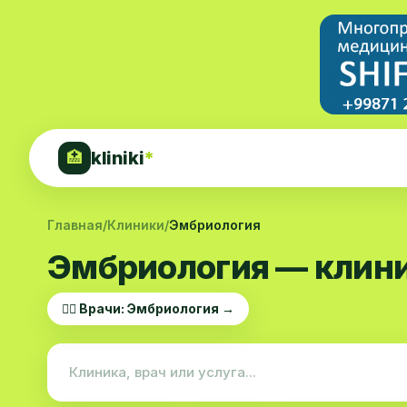
kliniki
*
🏥
Главная
/
Клиники
/
Эмбриология
Эмбриология — клини
👨‍⚕️ Врачи: Эмбриология →