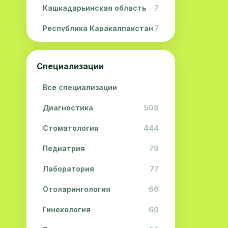
Кашкадарьинская область
7
Республика Каракалпакстан
7
Навоийская область
5
Специализации
Джизакская область
3
Все специализации
Сурхандарьинская область
2
Диагностика
508
Сырдарьинская область
2
Стоматология
444
Хорезмская область
2
Педиатрия
79
Лаборатория
77
Отоларингология
66
Гинекология
60