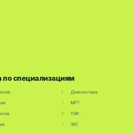
а по специализациям
огия
2
Диагностика
гия
1
МРТ
огия
3
УЗИ
ия
1
ЭКГ