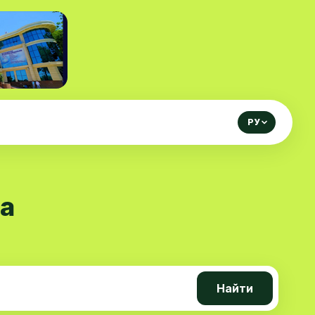
РУ
на
Найти