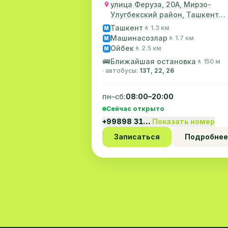
улица Феруза, 20А, Мирзо-
Улугбекский район, Ташкент
Ориентир: школа №221
Ташкент
🚶 1.3 км
M
Машинасозлар
🚶 1.7 км
M
Ойбек
🚶 2.5 км
M
🚌
Ближайшая остановка
🚶 150 м
· автобусы:
13Т, 22, 26
пн–сб:
08:00–20:00
Сейчас открыто
+99898 31…
Показать номер
Записаться
Подробнее