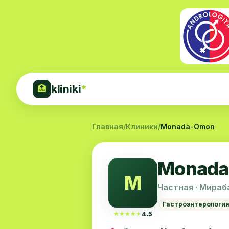
kliniki
*
🏥
Главная
/
Клиники
/
Monada-Omon
Monad
M
Частная · Мираб
Гастроэнтерологи
★★★★★
★★★★★
4.5