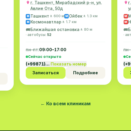
г. Ташкент, Мирабадский р-н, ул.
г
Авлие Ота, 50д
у
Ташкент
Ойбек
М
🚶 600 м
🚶 1.3 км
M
M
M
Космонавтлар
Н
🚶 1.7 км
M
M
🚌
Ближайшая остановка
🚌
Б
🚶 80 м
· автобусы:
52
· а
пн–пт:
09:00–17:00
пн–
Сейчас открыто
Се
(+99871)…
Показать номер
(+
Записаться
Подробнее
← Ко всем клиникам