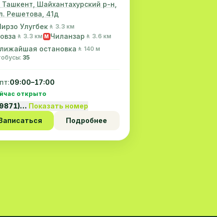
. Ташкент, Шайхантахурский р-н,
л. Решетова, 41д
ирзо Улугбек
🚶 3.3 км
овза
Чиланзар
🚶 3.3 км
🚶 3.6 км
M
лижайшая остановка
🚶 140 м
втобусы:
35
пт:
09:00–17:00
йчас открыто
99871)…
Показать номер
Записаться
Подробнее