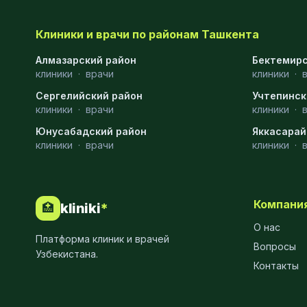
Клиники и врачи по районам Ташкента
Алмазарский район
Бектемирс
клиники
·
врачи
клиники
·
Сергелийский район
Учтепинск
клиники
·
врачи
клиники
·
Юнусабадский район
Яккасарай
клиники
·
врачи
клиники
·
Компани
kliniki
*
🏥
О нас
Платформа клиник и врачей
Вопросы
Узбекистана.
Контакты