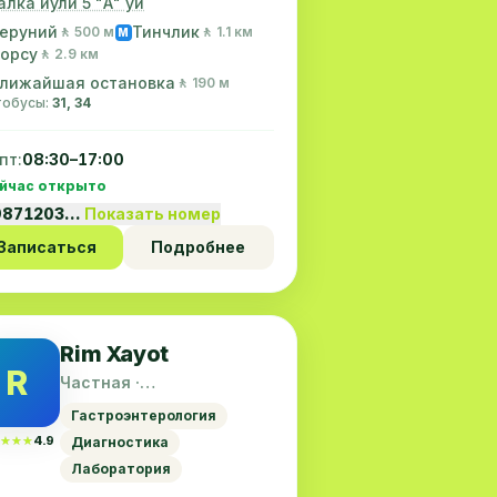
алка йули 5 "А" уй
еруний
Тинчлик
🚶 500 м
🚶 1.1 км
M
орсу
🚶 2.9 км
лижайшая остановка
🚶 190 м
втобусы:
31, 34
пт:
08:30–17:00
йчас открыто
9871203…
Показать номер
Записаться
Подробнее
Rim Xayot
R
Частная ·
Шайхантахурский район
Гастроэнтерология
★★★
★★★
4.9
Диагностика
Лаборатория