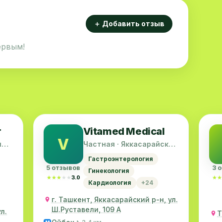
＋ Добавить отзыв
ервым!
r
Vitamed Medical
V
ий
Частная · Яккасарайский
район
Гастроэнтерология
5 отзывов
3 
Гинекология
★★★★★
★★★★★
3.0
★★
★★
Кардиология
+24
г. Ташкент, Яккасарайский р-н, ул.
Ш.Руставели, 109 А
л.
Т