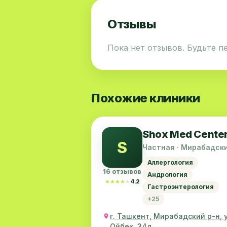
Отзывы
Пока нет отзывов. Будьте п
Похожие клиники
Shox Med Cente
S
Частная · Мирабадск
район
Аллергология
16 отзывов
Андрология
★★★★★
★★★★★
4.2
Гастроэнтерология
+25
г. Ташкент, Мирабадский р-н, у
Ойбек, 34д