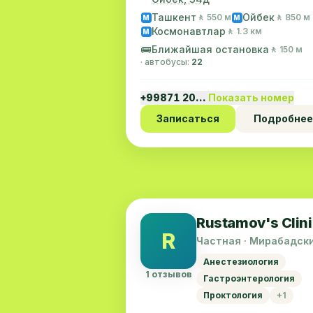
Ташкент
Ойбек
🚶 550 м
🚶 850 м
M
M
Космонавтлар
🚶 1.3 км
M
🚌
Ближайшая остановка
🚶 150 м
· автобусы:
22
+99871 20…
Показать номер
Записаться
Подробнее
Rustamov's Clini
R
Частная · Мирабадск
район
Анестезиология
1 отзывов
Гастроэнтерология
Проктология
+1