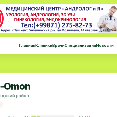
Главная
Клиники
Врачи
Специализации
Новости
a-Omon
адский район
я