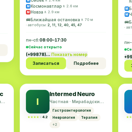
Ойбек
🚶 2.4 км
х
M
Космонавтлар
🚶 2.6 км
M
Б
M
Новза
🚶 2.9 км
M
Ч
M
🚌
Ближайшая остановка
🚶 70 м
🚌
Б
· автобусы:
2, 11, 12, 40, 45, 47
· а
пн–сб:
08:00–17:30
пн–
Сейчас открыто
Се
(+99878)…
Показать номер
+9
Записаться
Подробнее
c
Intermed Neuro
I
ий
Частная · Мирабадский
район
Гастроэнтерология
★★★★★
★★★★★
4.2
★★
★★
Неврология
Терапия
+2