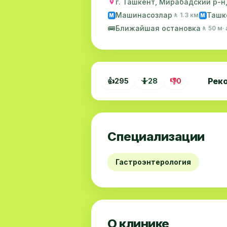
г. Ташкент, Мирабадский р-н, 
Машинасозлар
Ташк
🚶 1.3 км
M
M
🚌
Ближайшая остановка
🚶 50 м
·
Рек
👍
295
🤷
28
👎
0
Специализации
Гастроэнтерология
О клинике