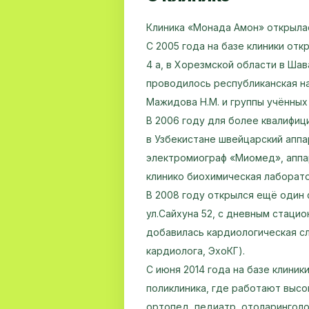
Клиника «Монада Амон» открылас
С 2005 года на базе клиники отк
4 а, в Хорезмской области в Шав
проводилось республиканская на
Мажидова Н.М. и группы учённых
В 2006 году для более квалифи
в Узбекистане швейцарский аппа
электромиограф «Миомед», аппа
клинико биохимическая лаборато
В 2008 году открылся ещё один 
ул.Сайхуна 52, с дневным стацио
добавилась кардиологическая сл
кардиолога, ЭхоКГ).
С июня 2014 года на базе клини
поликлиника, где работают выс
ортопед, педиатр, отоларинголог