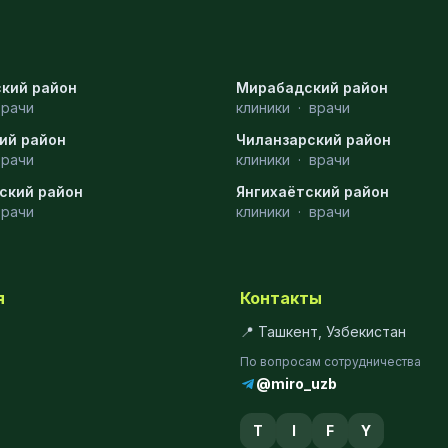
кий район
Мирабадский район
врачи
клиники
·
врачи
ий район
Чиланзарский район
врачи
клиники
·
врачи
ский район
Янгихаётский район
врачи
клиники
·
врачи
я
Контакты
📍 Ташкент, Узбекистан
По вопросам сотрудничества
@miro_uzb
T
I
F
Y