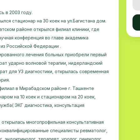
ь в 2003 году.
рылся стационар на 30 коек на ул.Багистана дом.
атском районе открылся филиал клиники, где
учная конференция во главе академика
 из Российской Федерации .
цированного лечения больных приобрели первый
рат ударно волновой терапии, нидерландский
рат для УЗ диагностики, открылась современная
рия.
филиал в Мирабадском районе г. Ташкенте
наром на 10 коек и стационаром на 20 коек,
ужба( ЭКГ диагностика, консультация
ки открылась многопрофильная консультативная
ококвалифицированные специалисты ревматолог,
, эндокринолог, терапевт, уролог, гинеколог.