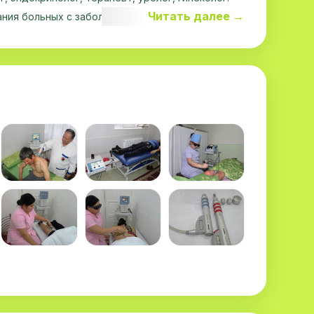
Читать далее →
ния больных с заболеваниями сердечно
 многосуточное, полифункциональное
ЭКГ(12 каналов) и АД, дыхания с помощью
7-3/12 Р».