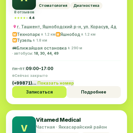
Стоматология
Диагностика
8 отзывов
★★★★★
★★★★★
4.4
г. Ташкент, Яшнободский р-н, ул. Корасув, 4д
Технопарк
Яшнобод
🚶 1.2 км
🚶 1.2 км
M
M
Тузель
🚶 1.8 км
M
🚌
Ближайшая остановка
🚶 290 м
· автобусы:
18, 30, 44, 49
пн–пт:
09:00–17:00
Сейчас закрыто
(+99871)…
Показать номер
Записаться
Подробнее
Vitamed Medical
V
Частная · Яккасарайский район