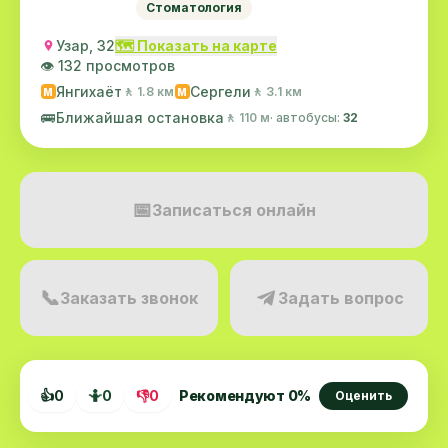
Стоматология
Узар, 32
🗺️ Показать на карте
👁️ 132 просмотров
Янгихаёт
Сергели
🚶 1.8 км
🚶 3.1 км
M
M
🚌
Ближайшая остановка
🚶 110 м
· автобусы:
32
📅
Записаться онлайн
📞
Заказать звонок
Задать вопрос
👍
0
🤷
0
👎
0
Рекомендуют
0
%
Оценить