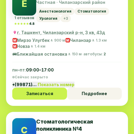
E
Частная · Чиланзарский район
Анестезиология
Стоматология
1 отзывов
Урология
+3
★★★★★
★★★★★
4.8
г. Ташкент, Чиланзарский р-н, 3 кв, 43д
Мирзо Улугбек
Чиланзар
🚶 900 м
🚶 1.3 км
M
M
Новза
🚶 1.4 км
M
🚌
Ближайшая остановка
🚶 150 м
· автобусы:
2
пн–пт:
09:00–17:00
Сейчас закрыто
+(99871)…
Показать номер
Записаться
Подробнее
Стоматологическая
С
поликлиника №4