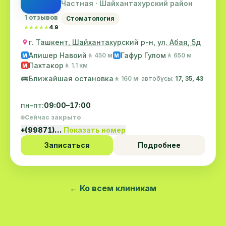
Частная · Шайхантахурский район
1 отзывов
Стоматология
★★★★★
★★★★★
4.9
г. Ташкент, Шайхантахурский р-н, ул. Абая, 5д
Алишер Навоий
Гафур Гулом
🚶 450 м
🚶 650 м
M
M
Пахтакор
🚶 1.1 км
M
🚌
Ближайшая остановка
🚶 160 м
· автобусы:
17, 35, 43
пн–пт:
09:00–17:00
Сейчас закрыто
+(99871)…
Показать номер
Записаться
Подробнее
← Ко всем клиникам