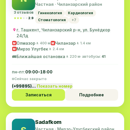
Частная · Чиланзарский район
3 отзывов
Гинекология
Кардиология
★★★★★
★★★★★
2.9
Стоматология
+7
г. Ташкент, Чиланзарский р-н, ул. Бунёдкор
24/1д
Олмазор
Чиланзар
🚶 400 м
🚶 1.4 км
M
M
Мирзо Улугбек
🚶 2.4 км
M
🚌
Ближайшая остановка
🚶 220 м
· автобусы:
41
пн–пт:
09:00–18:00
Сейчас закрыто
(+99895)…
Показать номер
Записаться
Подробнее
Sadafkom
Частная · Мирзо-Улугбекский район