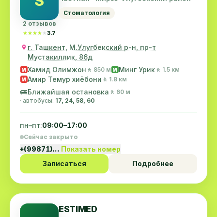
S
Стоматология
2 отзывов
★★★★★
★★★★★
3.7
г. Ташкент, М.Улугбекский р-н, пр-т
Мустакиллик, 86д
Хамид Олимжон
Минг Урик
🚶 850 м
🚶 1.5 км
M
M
Амир Темур хиёбони
🚶 1.8 км
M
🚌
Ближайшая остановка
🚶 60 м
· автобусы:
17, 24, 58, 60
пн–пт:
09:00–17:00
Сейчас закрыто
+(99871)…
Показать номер
Записаться
Подробнее
ESTIMED