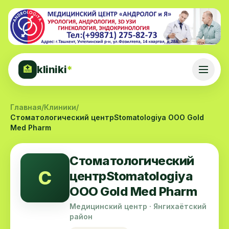
kliniki
*
🏥
Главная
/
Клиники
/
Стоматологический центрStomatologiya OOO Gold
Med Pharm
Стоматологический
С
центрStomatologiya
OOO Gold Med Pharm
Медицинский центр · Янгихаётский
район