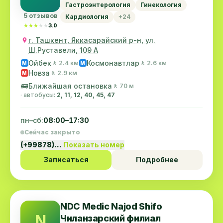
Гастроэнтерология
Гинекология
5 отзывов
Кардиология
+24
★★★★★
★★★★★
3.0
г. Ташкент, Яккасарайский р-н, ул.
Ш.Руставели, 109 А
Ойбек
Космонавтлар
🚶 2.4 км
🚶 2.6 км
M
M
Новза
🚶 2.9 км
M
🚌
Ближайшая остановка
🚶 70 м
· автобусы:
2, 11, 12, 40, 45, 47
пн–сб:
08:00–17:30
Сейчас закрыто
(+99878)…
Показать номер
Записаться
Подробнее
NDC Medic Najod Shifo
N
Чиланзарский филиал