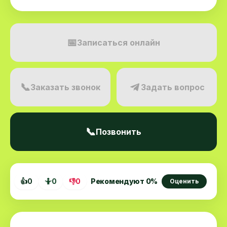
📅
Записаться онлайн
📞
Заказать звонок
Задать вопрос
📞
Позвонить
👍
0
🤷
0
👎
0
Рекомендуют
0
%
Оценить