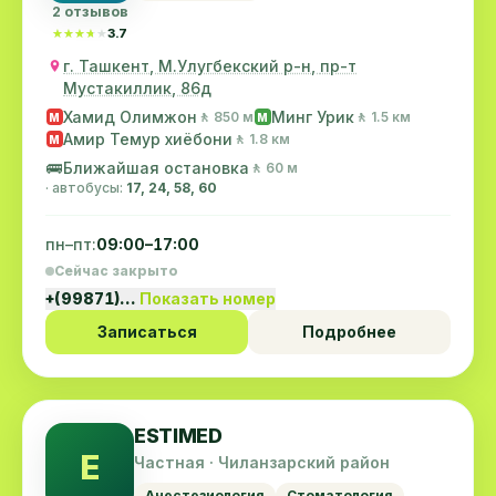
2 отзывов
★★★★★
★★★★★
3.7
г. Ташкент, М.Улугбекский р-н, пр-т
Мустакиллик, 86д
Хамид Олимжон
Минг Урик
🚶 850 м
🚶 1.5 км
M
M
Амир Темур хиёбони
🚶 1.8 км
M
🚌
Ближайшая остановка
🚶 60 м
· автобусы:
17, 24, 58, 60
пн–пт:
09:00–17:00
Сейчас закрыто
+(99871)…
Показать номер
Записаться
Подробнее
ESTIMED
E
Частная · Чиланзарский район
Анестезиология
Стоматология