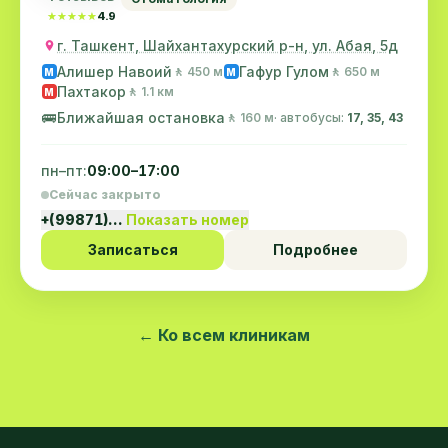
★★★★★
★★★★★
4.9
г. Ташкент, Шайхантахурский р-н, ул. Абая, 5д
Алишер Навоий
Гафур Гулом
🚶 450 м
🚶 650 м
M
M
Пахтакор
🚶 1.1 км
M
🚌
Ближайшая остановка
🚶 160 м
· автобусы:
17, 35, 43
пн–пт:
09:00–17:00
Сейчас закрыто
+(99871)…
Показать номер
Записаться
Подробнее
← Ко всем клиникам