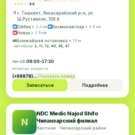
★★★★★
★★★★★
3.0
г. Ташкент, Яккасарайский р-н, ул.
Ш.Руставели, 109 А
Ойбек
Космонавтлар
🚶 2.4 км
🚶 2.6 км
M
M
Новза
🚶 2.9 км
M
🚌
Ближайшая остановка
🚶 70 м
· автобусы:
2, 11, 12, 40, 45, 47
пн–сб:
08:00–17:30
Сейчас закрыто
(+99878)…
Показать номер
Записаться
Подробнее
NDC Medic Najod Shifo
N
Чиланзарский филиал
Частная · Чиланзарский район