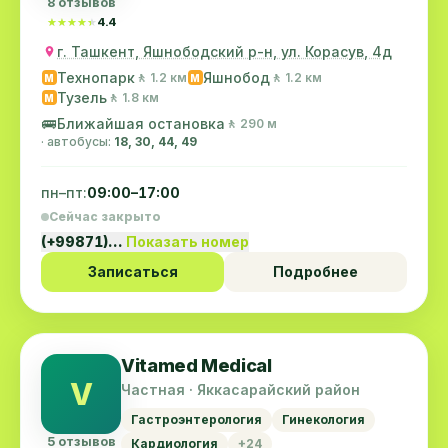
8 отзывов
★★★★★
★★★★★
4.4
г. Ташкент, Яшнободский р-н, ул. Корасув, 4д
Технопарк
Яшнобод
🚶 1.2 км
🚶 1.2 км
M
M
Тузель
🚶 1.8 км
M
🚌
Ближайшая остановка
🚶 290 м
· автобусы:
18, 30, 44, 49
пн–пт:
09:00–17:00
Сейчас закрыто
(+99871)…
Показать номер
Записаться
Подробнее
Vitamed Medical
V
Частная · Яккасарайский район
Гастроэнтерология
Гинекология
5 отзывов
Кардиология
+24