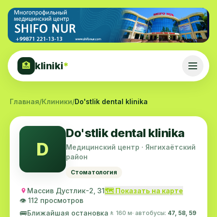
kliniki
*
🏥
Главная
/
Клиники
/
Do'stlik dental klinika
Do'stlik dental klinika
D
Медицинский центр · Янгихаётский
район
Стоматология
Массив Дустлик-2, 31
🗺️ Показать на карте
👁️ 112 просмотров
🚌
Ближайшая остановка
🚶 160 м
· автобусы:
47, 58, 59