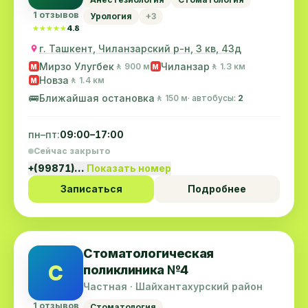
1 отзывов
Урология
+3
★★★★★
★★★★★
4.8
г. Ташкент, Чиланзарский р-н, 3 кв, 43д
Мирзо Улугбек
Чиланзар
🚶 900 м
🚶 1.3 км
M
M
Новза
🚶 1.4 км
M
🚌
Ближайшая остановка
🚶 150 м
· автобусы:
2
пн–пт:
09:00–17:00
Сейчас закрыто
+(99871)…
Показать номер
Записаться
Подробнее
Стоматологическая
С
поликлиника №4
Частная · Шайхантахурский район
1 отзывов
Стоматология