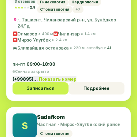
3 отзывов
Гинекология
Кардиология
★★★★★
★★★★★
2.9
Стоматология
+7
г. Ташкент, Чиланзарский р-н, ул. Бунёдкор
24/1д
Олмазор
Чиланзар
🚶 400 м
🚶 1.4 км
M
M
Мирзо Улугбек
🚶 2.4 км
M
🚌
Ближайшая остановка
🚶 220 м
· автобусы:
41
пн–пт:
09:00–18:00
Сейчас закрыто
(+99895)…
Показать номер
Записаться
Подробнее
Sadafkom
S
Частная · Мирзо-Улугбекский район
Стоматология