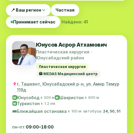
📍 Ваш регион
Частная
Принимает сейчас
Найдено: 41
Юнусов Асрор Атхамович
Пластическая хирургия ·
Юнусабадский район
Пластическая хирургия
🏥 MEDAS Медицинский центр
г. Ташкент, Юнусабадский р-н, ул. Амир Темур
119д
Юнусобод
Шахристон
🚶 500 м
🚶 600 м
M
M
Туркистон
🚶 1.2 км
M
🚌
Ближайшая остановка
🚶 100 м
· автобусы:
24, 50, 51
пн–пт:
09:00–18:00