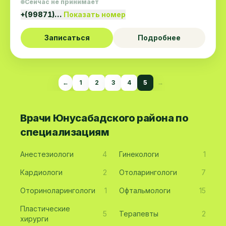
Сейчас не принимает
+(99871)…
Показать номер
Записаться
Подробнее
←
1
2
3
4
5
→
Врачи Юнусабадского района по
специализациям
Анестезиологи
4
Гинекологи
1
Кардиологи
2
Отоларингологи
7
Оториноларингологи
1
Офтальмологи
15
Пластические
5
Терапевты
2
хирурги