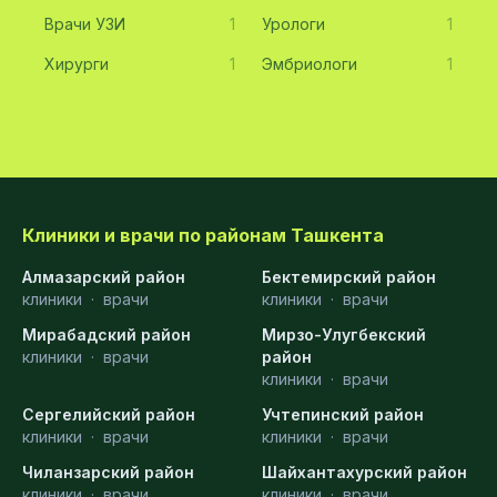
Врачи УЗИ
1
Урологи
1
Хирурги
1
Эмбриологи
1
Клиники и врачи по районам Ташкента
Алмазарский район
Бектемирский район
клиники
·
врачи
клиники
·
врачи
Мирабадский район
Мирзо-Улугбекский
клиники
·
врачи
район
клиники
·
врачи
Сергелийский район
Учтепинский район
клиники
·
врачи
клиники
·
врачи
Чиланзарский район
Шайхантахурский район
клиники
·
врачи
клиники
·
врачи