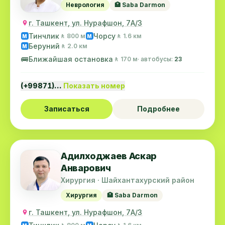
Неврология
🏥 Saba Darmon
г. Ташкент, ул. Нурафшон, 7А/3
Тинчлик
Чорсу
🚶 800 м
🚶 1.6 км
M
M
Беруний
🚶 2.0 км
M
🚌
Ближайшая остановка
🚶 170 м
· автобусы:
23
(+99871)…
Показать номер
Записаться
Подробнее
Адилходжаев Аскар
Анварович
Хирургия · Шайхантахурский район
Хирургия
🏥 Saba Darmon
г. Ташкент, ул. Нурафшон, 7А/3