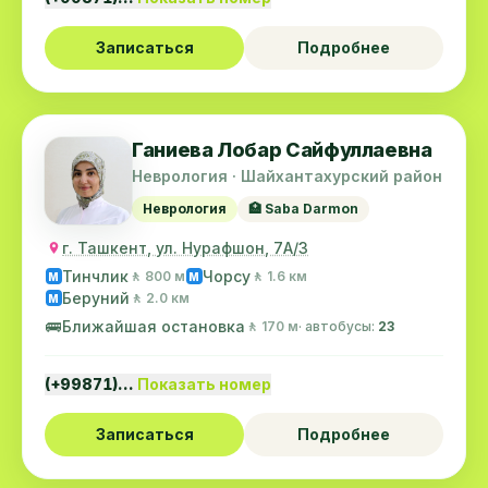
Записаться
Подробнее
Ганиева Лобар Сайфуллаевна
Неврология · Шайхантахурский район
Неврология
🏥 Saba Darmon
г. Ташкент, ул. Нурафшон, 7А/3
Тинчлик
Чорсу
🚶 800 м
🚶 1.6 км
M
M
Беруний
🚶 2.0 км
M
🚌
Ближайшая остановка
🚶 170 м
· автобусы:
23
(+99871)…
Показать номер
Записаться
Подробнее