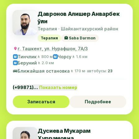
Давронов Алишер Анварбек
ўғли
Терапия · Шайхантахурский район
Терапия
🏥 Saba Darmon
г. Ташкент, ул. Нурафшон, 7А/3
Тинчлик
Чорсу
🚶 800 м
🚶 1.6 км
M
M
Беруний
🚶 2.0 км
M
🚌
Ближайшая остановка
🚶 170 м
· автобусы:
23
(+99871)…
Показать номер
Записаться
Подробнее
Дусиева Мукарам
Хуррамовна