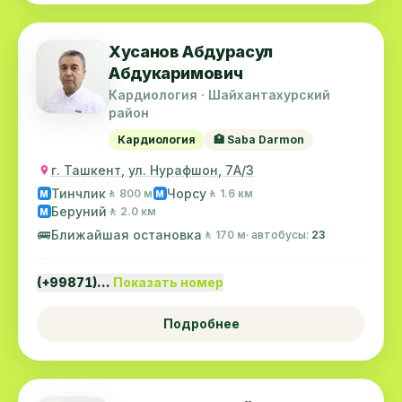
Хусанов Абдурасул
Абдукаримович
Кардиология · Шайхантахурский
район
Кардиология
🏥 Saba Darmon
г. Ташкент, ул. Нурафшон, 7А/3
Тинчлик
Чорсу
🚶 800 м
🚶 1.6 км
M
M
Беруний
🚶 2.0 км
M
🚌
Ближайшая остановка
🚶 170 м
· автобусы:
23
(+99871)…
Показать номер
Подробнее