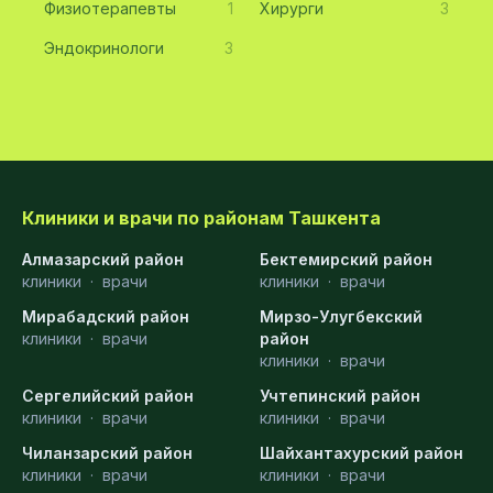
Физиотерапевты
1
Хирурги
3
Эндокринологи
3
Клиники и врачи по районам Ташкента
Алмазарский район
Бектемирский район
клиники
·
врачи
клиники
·
врачи
Мирабадский район
Мирзо-Улугбекский
клиники
·
врачи
район
клиники
·
врачи
Сергелийский район
Учтепинский район
клиники
·
врачи
клиники
·
врачи
Чиланзарский район
Шайхантахурский район
клиники
·
врачи
клиники
·
врачи