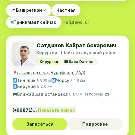
📍 Ваш регион
Частная
Принимает сейчас
Найдено: 61
Сатдиков Кайрат Аскарович
Хирургия · Шайхантахурский район
Хирургия
🏥 Saba Darmon
г. Ташкент, ул. Нурафшон, 7А/3
Тинчлик
Чорсу
🚶 800 м
🚶 1.6 км
M
M
Беруний
🚶 2.0 км
M
🚌
Ближайшая остановка
🚶 170 м
· автобусы:
23
(+99871)…
Показать номер
Записаться
Подробнее