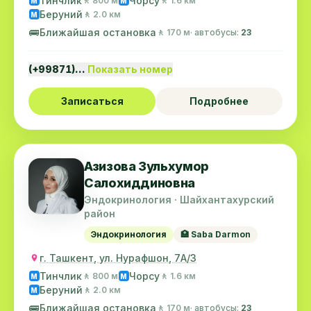
Тинчлик
Чорсу
🚶 800 м
🚶 1.6 км
M
M
Беруний
🚶 2.0 км
M
🚌
Ближайшая остановка
🚶 170 м
· автобусы:
23
(+99871)…
Показать номер
Записаться
Подробнее
Азизова Зульхумор
Салохиддиновна
Эндокринология · Шайхантахурский
район
Эндокринология
🏥 Saba Darmon
г. Ташкент, ул. Нурафшон, 7А/3
Тинчлик
Чорсу
🚶 800 м
🚶 1.6 км
M
M
Беруний
🚶 2.0 км
M
🚌
Ближайшая остановка
🚶 170 м
· автобусы:
23