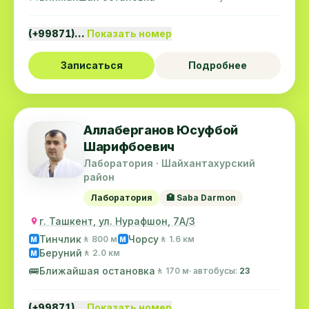
(+99871)…
Показать номер
Записаться
Подробнее
Аллаберганов Юсуфбой
Шарифбоевич
Лаборатория · Шайхантахурский
район
Лаборатория
🏥 Saba Darmon
г. Ташкент, ул. Нурафшон, 7А/3
Тинчлик
Чорсу
🚶 800 м
🚶 1.6 км
M
M
Беруний
🚶 2.0 км
M
🚌
Ближайшая остановка
🚶 170 м
· автобусы:
23
(+99871)…
Показать номер