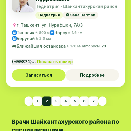
Педиатрия · Шайхантахурский район
Педиатрия
🏥 Saba Darmon
г. Ташкент, ул. Нурафшон, 7А/3
Тинчлик
Чорсу
🚶 800 м
🚶 1.6 км
M
M
Беруний
🚶 2.0 км
M
🚌
Ближайшая остановка
🚶 170 м
· автобусы:
23
(+99871)…
Показать номер
Записаться
Подробнее
←
1
2
3
4
5
6
7
→
Врачи Шайхантахурского района по
специализациям