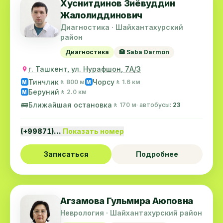
Хуснитдинов Зиёвуддин
Жалолиддинович
Диагностика · Шайхантахурский
район
Диагностика
🏥 Saba Darmon
г. Ташкент, ул. Нурафшон, 7А/3
Тинчлик
Чорсу
🚶 800 м
🚶 1.6 км
M
M
Беруний
🚶 2.0 км
M
🚌
Ближайшая остановка
🚶 170 м
· автобусы:
23
(+99871)…
Показать номер
Записаться
Подробнее
Агзамова Гульмира Аюповна
Неврология · Шайхантахурский район