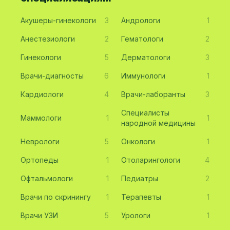
Акушеры-гинекологи
3
Андрологи
1
Анестезиологи
2
Гематологи
2
Гинекологи
5
Дерматологи
3
Врачи-диагносты
6
Иммунологи
1
Кардиологи
4
Врачи-лаборанты
3
Специалисты
Маммологи
1
1
народной медицины
Неврологи
5
Онкологи
1
Ортопеды
1
Отоларингологи
4
Офтальмологи
1
Педиатры
2
Врачи по скринингу
1
Терапевты
1
Врачи УЗИ
5
Урологи
1