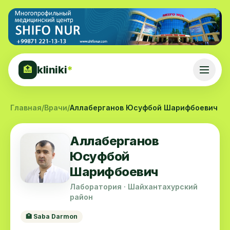
kliniki
*
🏥
Главная
/
Врачи
/
Аллаберганов Юсуфбой Шарифбоевич
Аллаберганов
Юсуфбой
Шарифбоевич
Лаборатория · Шайхантахурский
район
🏥 Saba Darmon