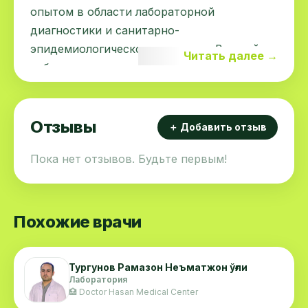
опытом в области лабораторной
диагностики и санитарно-
эпидемиологического контроля. В своей
Читать далее →
работе уделяет особое внимание точности
исследований, соблюдению стандартов
качества и медицинской этике.
Отзывы
＋ Добавить отзыв
Пока нет отзывов. Будьте первым!
Похожие врачи
Тургунов Рамазон Неъматжон ўғли
Лаборатория
🏥 Doctor Hasan Medical Center