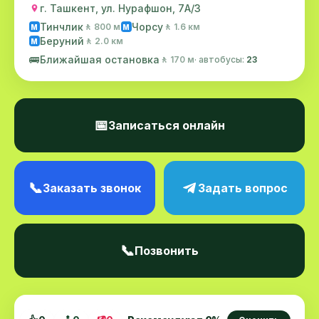
г. Ташкент, ул. Нурафшон, 7А/3
Тинчлик
Чорсу
🚶 800 м
🚶 1.6 км
M
M
Беруний
🚶 2.0 км
M
🚌
Ближайшая остановка
🚶 170 м
· автобусы:
23
📅
Записаться онлайн
📞
Заказать звонок
Задать вопрос
📞
Позвонить