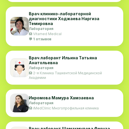
Врач клинико-лабораторной
диагностики Ходжаева Наргиза
Темировна
Лаборатория
🏥 Vitamed Medical
💬 1 отзывов
Врач лаборант Ильина Татьяна
Анатольевна
Лаборатория
🏥 2-я Клиника Ташкентской Медицинской
Академии
Икромова Мамура Хамзаевна
Лаборатория
🏥 iMedClinic Многопрофильная клиника
Врач лаборант Шамахмудова Феруза