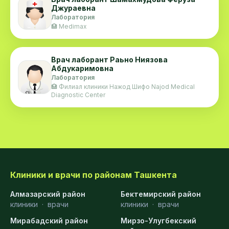
Джураевна
Лаборатория
🏥 Medimax
Врач лаборант Раьно Ниязова
Абдукаримовна
Лаборатория
🏥 Филиал клиники Нажод Шифо Najod Medical
Diagnostic Center
Клиники и врачи по районам Ташкента
Алмазарский район
Бектемирский район
клиники
·
врачи
клиники
·
врачи
Мирабадский район
Мирзо-Улугбекский