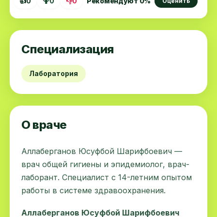
👍
0
🤷
0
👎
0
Рекомендуют
0
%
Оценить
Специализация
Лаборатория
О враче
Аллаберганов Юсуфбой Шарифбоевич —
врач общей гигиены и эпидемиолог, врач-
лаборант. Специалист с 14-летним опытом
работы в системе здравоохранения.
Аллаберганов Юсуфбой Шарифбоевич