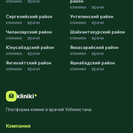
клиники
·
врачи
район
клиники
·
врачи
Сергелийский район
Учтепинский район
клиники
·
врачи
клиники
·
врачи
Чиланзарский район
Шайхантахурский район
клиники
·
врачи
клиники
·
врачи
Юнусабадский район
Яккасарайский район
клиники
·
врачи
клиники
·
врачи
Янгихаётский район
Яшнабадский район
клиники
·
врачи
клиники
·
врачи
kliniki
*
🏥
Платформа клиник и врачей Узбекистана.
Компания