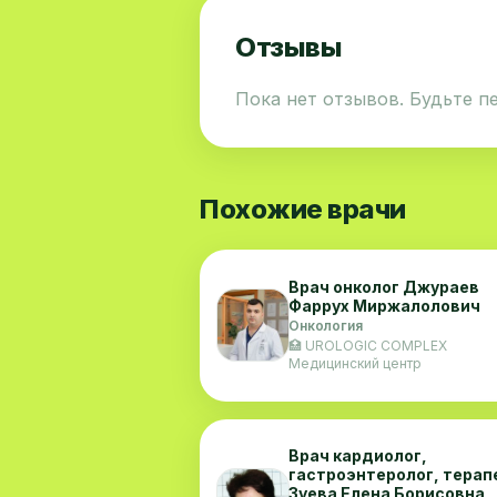
Отзывы
Пока нет отзывов. Будьте п
Похожие врачи
Врач онколог Джураев
Фаррух Миржалолович
Онкология
🏥 UROLOGIC COMPLEX
Медицинский центр
Врач кардиолог,
гастроэнтеролог, терап
Зуева Елена Борисовна