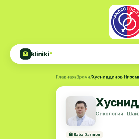
kliniki
*
🏥
Главная
/
Врачи
/
Хусниддинов Низом
Хуснид
Онкология · Шай
🏥 Saba Darmon