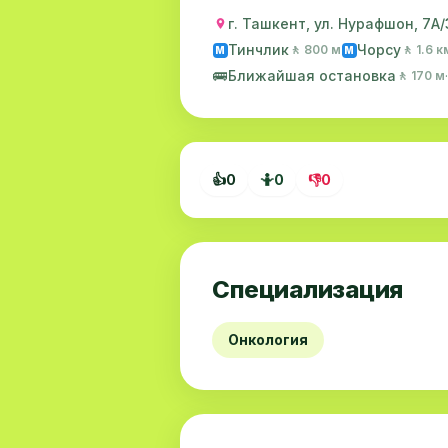
г. Ташкент, ул. Нурафшон, 7А/
Тинчлик
Чорсу
🚶 800 м
🚶 1.6 к
M
M
🚌
Ближайшая остановка
🚶 170 м
👍
0
🤷
0
👎
0
Специализация
Онкология