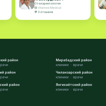
Отоларингология
🏥 Vitamed Medical
💬 3 отзывов
кий район
Мирабадский район
врачи
клиники
·
врачи
ий район
Чиланзарский район
врачи
клиники
·
врачи
ский район
Янгихаётский район
врачи
клиники
·
врачи