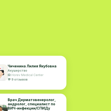
Чиченина Лилия Якубовна
Акушерство
🏥 Horev Medical Center
💬 9 отзывов
Врач Дерматовенеролог,
андролог, специалист по
ВИЧ-инфекции/СПИДу