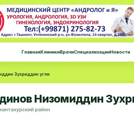
Главная
Клиники
Врачи
Специализации
Новости
иддин Зухриддин угли
динов Низомиддин Зухр
хантахурский район