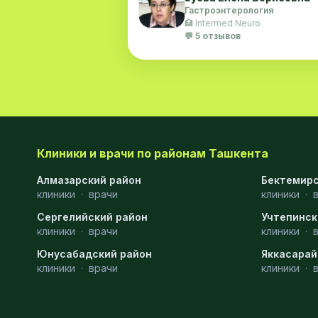
Гастроэнтерология
🏥 Intermed Neuro
💬 5 отзывов
Клиники и врачи по районам Ташкента
Алмазарский район
Бектемирс
клиники
·
врачи
клиники
·
Сергелийский район
Учтепинск
клиники
·
врачи
клиники
·
Юнусабадский район
Яккасарай
клиники
·
врачи
клиники
·