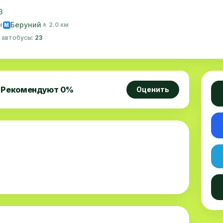
3
Беруний
м
🚶 2.0 км
M
· автобусы:
23
Рекомендуют
0
%
Оценить