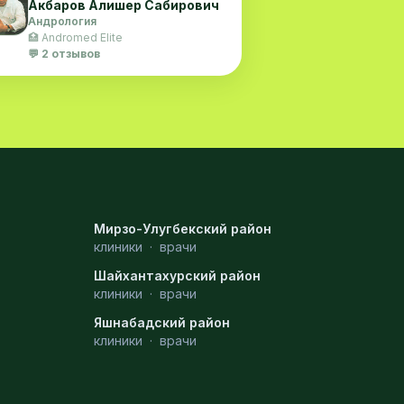
Акбаров Алишер Сабирович
Андрология
🏥 Andromed Elite
💬 2 отзывов
Мирзо-Улугбекский район
клиники
·
врачи
Шайхантахурский район
клиники
·
врачи
Яшнабадский район
клиники
·
врачи