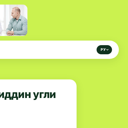
РУ
иддин угли