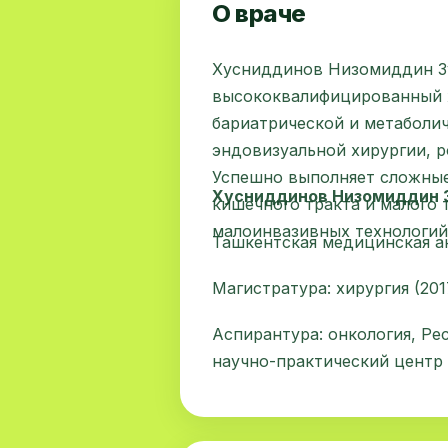
О враче
Хусниддинов Низомиддин З
высококвалифицированный х
бариатрической и метаболич
эндовизуальной хирургии, 
Успешно выполняет сложные
Хусниддинов Низомиддин 
кишечного тракта и малого
малоинвазивных технологий
Ташкентская медицинская ак
Магистратура: хирургия (201
Аспирантура: онкология, Р
научно-практический центр 