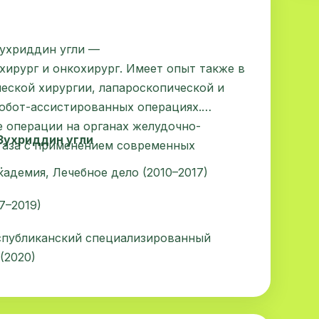
ухриддин угли —
ирург и онкохирург. Имеет опыт также в
еской хирургии, лапароскопической и
робот-ассистированных операциях.
 операции на органах желудочно-
Зухриддин угли
 таза с применением современных
.
адемия, Лечебное дело (2010–2017)
7–2019)
еспубликанский специализированный
(2020)