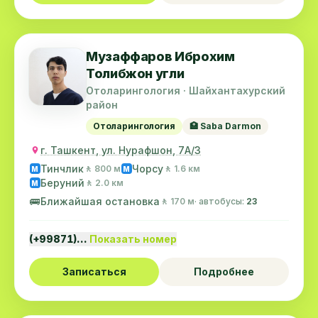
Музаффаров Иброхим
Толибжон угли
Отоларингология · Шайхантахурский
район
Отоларингология
🏥 Saba Darmon
г. Ташкент, ул. Нурафшон, 7А/3
Тинчлик
Чорсу
🚶 800 м
🚶 1.6 км
M
M
Беруний
🚶 2.0 км
M
🚌
Ближайшая остановка
🚶 170 м
· автобусы:
23
(+99871)…
Показать номер
Записаться
Подробнее