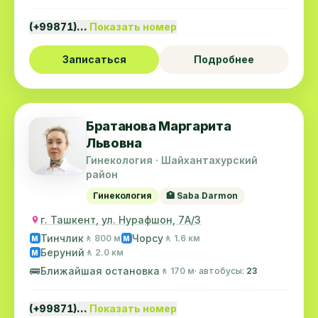
(+99871)…
Показать номер
Записаться
Подробнее
Братанова Маргарита
Львовна
Гинекология · Шайхантахурский
район
Гинекология
🏥 Saba Darmon
г. Ташкент, ул. Нурафшон, 7А/3
Тинчлик
Чорсу
🚶 800 м
🚶 1.6 км
M
M
Беруний
🚶 2.0 км
M
🚌
Ближайшая остановка
🚶 170 м
· автобусы:
23
(+99871)…
Показать номер