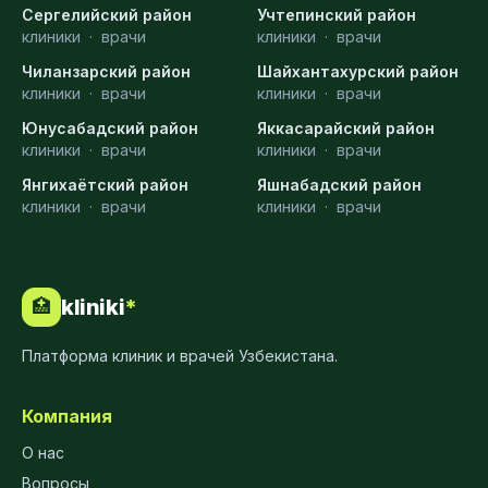
Сергелийский район
Учтепинский район
клиники
·
врачи
клиники
·
врачи
Чиланзарский район
Шайхантахурский район
клиники
·
врачи
клиники
·
врачи
Юнусабадский район
Яккасарайский район
клиники
·
врачи
клиники
·
врачи
Янгихаётский район
Яшнабадский район
клиники
·
врачи
клиники
·
врачи
kliniki
*
🏥
Платформа клиник и врачей Узбекистана.
Компания
О нас
Вопросы