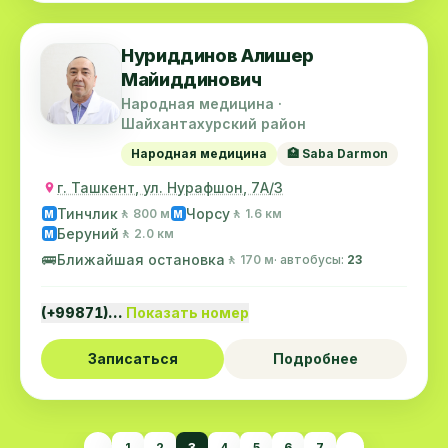
Нуриддинов Алишер
Майиддинович
Народная медицина ·
Шайхантахурский район
Народная медицина
🏥 Saba Darmon
г. Ташкент, ул. Нурафшон, 7А/3
Тинчлик
Чорсу
🚶 800 м
🚶 1.6 км
M
M
Беруний
🚶 2.0 км
M
🚌
Ближайшая остановка
🚶 170 м
· автобусы:
23
(+99871)…
Показать номер
Записаться
Подробнее
←
1
2
3
4
5
6
7
→