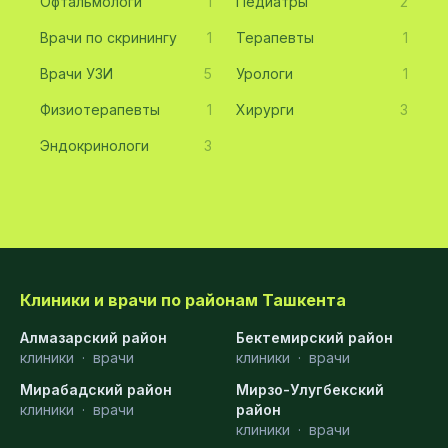
Офтальмологи
1
Педиатры
2
Врачи по скринингу
1
Терапевты
1
Врачи УЗИ
5
Урологи
1
Физиотерапевты
1
Хирурги
3
Эндокринологи
3
Клиники и врачи по районам Ташкента
Алмазарский район
Бектемирский район
клиники
·
врачи
клиники
·
врачи
Мирабадский район
Мирзо-Улугбекский
клиники
·
врачи
район
клиники
·
врачи