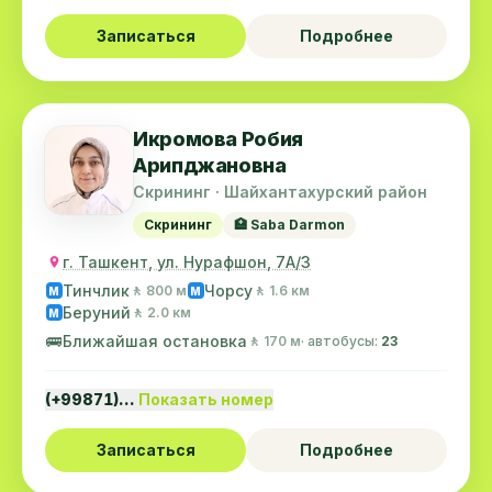
Записаться
Подробнее
Икромова Робия
Арипджановна
Скрининг · Шайхантахурский район
Скрининг
🏥 Saba Darmon
г. Ташкент, ул. Нурафшон, 7А/3
Тинчлик
Чорсу
🚶 800 м
🚶 1.6 км
M
M
Беруний
🚶 2.0 км
M
🚌
Ближайшая остановка
🚶 170 м
· автобусы:
23
(+99871)…
Показать номер
Записаться
Подробнее