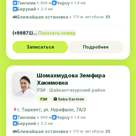
Тинчлик
Чорсу
🚶 800 м
🚶 1.6 км
M
M
Беруний
🚶 2.0 км
M
🚌
Ближайшая остановка
🚶 170 м
· автобусы:
23
(+99871)…
Показать номер
Записаться
Подробнее
Шомахмудова Земфира
Хакимовна
УЗИ · Шайхантахурский район
УЗИ
🏥 Saba Darmon
г. Ташкент, ул. Нурафшон, 7А/3
Тинчлик
Чорсу
🚶 800 м
🚶 1.6 км
M
M
Беруний
🚶 2.0 км
M
🚌
Ближайшая остановка
🚶 170 м
· автобусы:
23