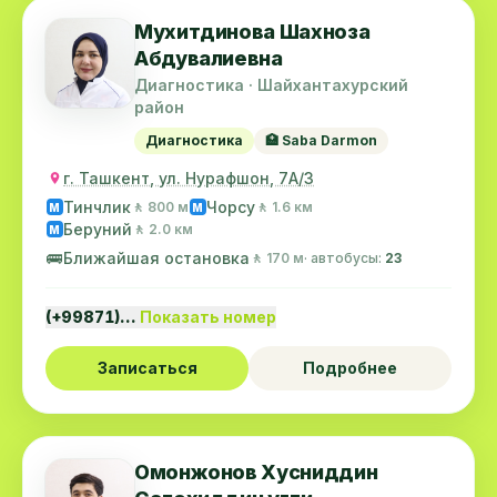
Мухитдинова Шахноза
Абдувалиевна
Диагностика · Шайхантахурский
район
Диагностика
🏥 Saba Darmon
г. Ташкент, ул. Нурафшон, 7А/3
Тинчлик
Чорсу
🚶 800 м
🚶 1.6 км
M
M
Беруний
🚶 2.0 км
M
🚌
Ближайшая остановка
🚶 170 м
· автобусы:
23
(+99871)…
Показать номер
Записаться
Подробнее
Омонжонов Хусниддин