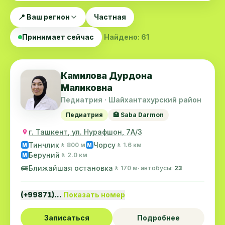
📍 Ваш регион
Частная
Принимает сейчас
Найдено: 61
Камилова Дурдона
Маликовна
Педиатрия · Шайхантахурский район
Педиатрия
🏥 Saba Darmon
г. Ташкент, ул. Нурафшон, 7А/3
Тинчлик
Чорсу
🚶 800 м
🚶 1.6 км
M
M
Беруний
🚶 2.0 км
M
🚌
Ближайшая остановка
🚶 170 м
· автобусы:
23
(+99871)…
Показать номер
Записаться
Подробнее