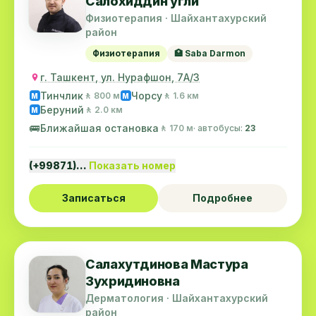
Салохиддин угли
Физиотерапия · Шайхантахурский
район
Физиотерапия
🏥 Saba Darmon
г. Ташкент, ул. Нурафшон, 7А/3
Тинчлик
Чорсу
🚶 800 м
🚶 1.6 км
M
M
Беруний
🚶 2.0 км
M
🚌
Ближайшая остановка
🚶 170 м
· автобусы:
23
(+99871)…
Показать номер
Записаться
Подробнее
Салахутдинова Мастура
Зухридиновна
Дерматология · Шайхантахурский
район