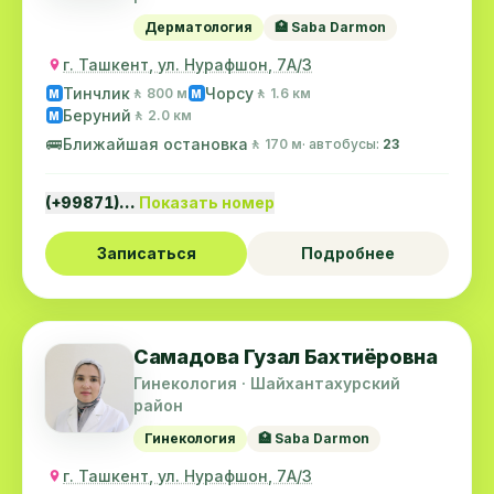
Дерматология
🏥 Saba Darmon
г. Ташкент, ул. Нурафшон, 7А/3
Тинчлик
Чорсу
🚶 800 м
🚶 1.6 км
M
M
Беруний
🚶 2.0 км
M
🚌
Ближайшая остановка
🚶 170 м
· автобусы:
23
(+99871)…
Показать номер
Записаться
Подробнее
Самадова Гузал Бахтиёровна
Гинекология · Шайхантахурский
район
Гинекология
🏥 Saba Darmon
г. Ташкент, ул. Нурафшон, 7А/3