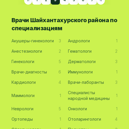
Врачи Шайхантахурского района по
специализациям
Акушеры-гинекологи
3
Андрологи
1
Анестезиологи
2
Гематологи
2
Гинекологи
5
Дерматологи
3
Врачи-диагносты
6
Иммунологи
1
Кардиологи
4
Врачи-лаборанты
3
Специалисты
Маммологи
1
1
народной медицины
Неврологи
5
Онкологи
1
Ортопеды
1
Отоларингологи
4