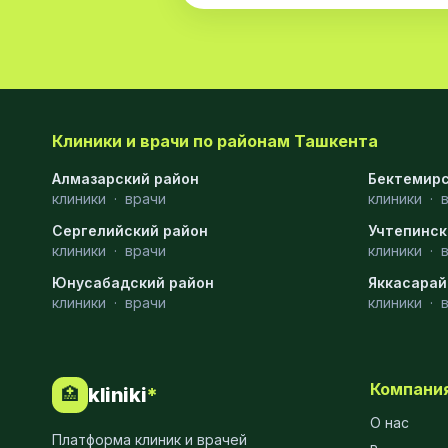
Клиники и врачи по районам Ташкента
Алмазарский район
Бектемирс
клиники
·
врачи
клиники
·
Сергелийский район
Учтепинск
клиники
·
врачи
клиники
·
Юнусабадский район
Яккасарай
клиники
·
врачи
клиники
·
Компани
kliniki
*
🏥
О нас
Платформа клиник и врачей