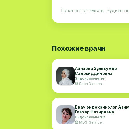
Пока нет отзывов. Будьте п
Похожие врачи
Азизова Зульхумор
Салохиддиновна
Эндокринология
🏥 Saba Darmon
Врач эндокринолог Ази
Гавхар Назировна
Эндокринология
🏥 MDS-Service