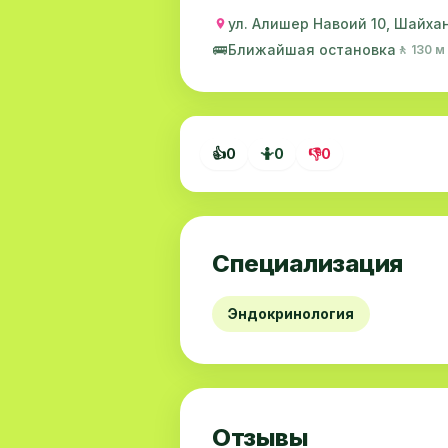
ул. Алишер Навоий 10, Шайха
🚌
Ближайшая остановка
🚶 130 м
👍
0
🤷
0
👎
0
Специализация
Эндокринология
Отзывы