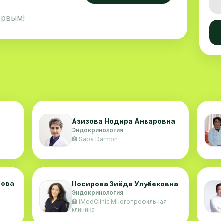
ервым!
Азизова Нодира Анваровна
Эндокринология
🏥 Saba Darmon
мова
Носирова Зиёда Улуғбековна
Эндокринология
🏥 iMedClinic Многопрофильная
клиника