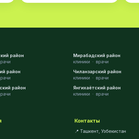
кий район
Мирабадский район
врачи
клиники
·
врачи
ий район
Чиланзарский район
врачи
клиники
·
врачи
ский район
Янгихаётский район
врачи
клиники
·
врачи
я
Контакты
📍 Ташкент, Узбекистан