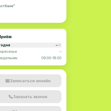
астбанк"
Приём
годня
–
скресенье
–
недельник
09:00–18:00
📅
Записаться онлайн
📞
Заказать звонок