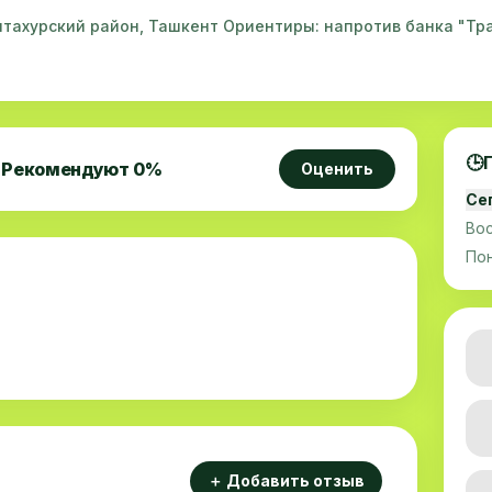
нтахурский район, Ташкент Ориентиры: напротив банка "Тр
🕒
Рекомендуют
0
%
Оценить
Се
Во
По
＋ Добавить отзыв