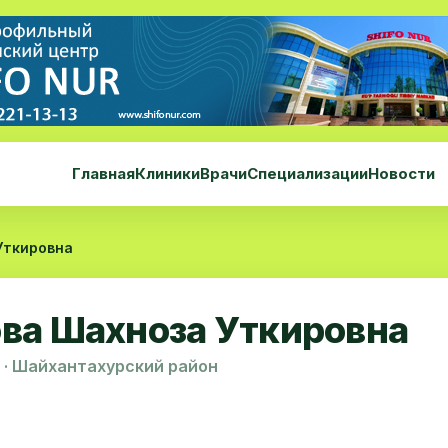
Главная
Клиники
Врачи
Специализации
Новости
Уткировна
ва Шахноза Уткировна
 · Шайхантахурский район