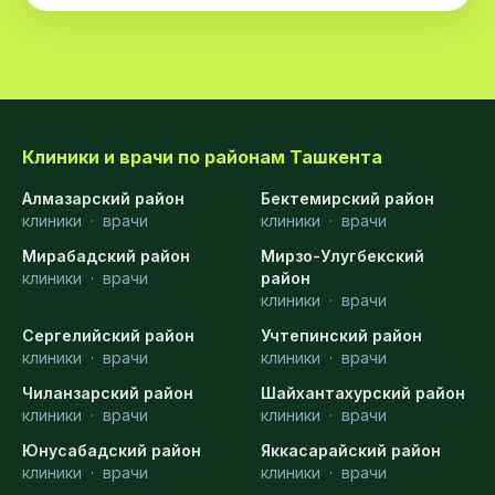
Клиники и врачи по районам Ташкента
Алмазарский район
Бектемирский район
клиники
·
врачи
клиники
·
врачи
Мирабадский район
Мирзо-Улугбекский
клиники
·
врачи
район
клиники
·
врачи
Сергелийский район
Учтепинский район
клиники
·
врачи
клиники
·
врачи
Чиланзарский район
Шайхантахурский район
клиники
·
врачи
клиники
·
врачи
Юнусабадский район
Яккасарайский район
клиники
·
врачи
клиники
·
врачи