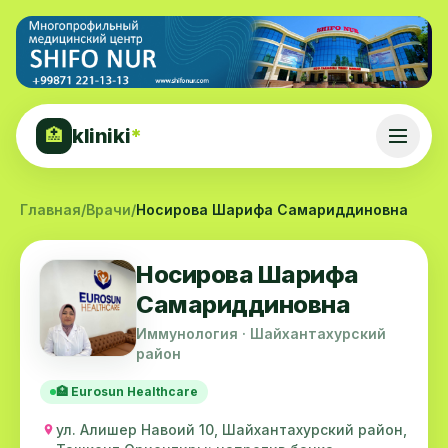
kliniki
*
🏥
Главная
/
Врачи
/
Носирова Шарифа Самариддиновна
Носирова Шарифа
Самариддиновна
Иммунология · Шайхантахурский
район
🏥 Eurosun Healthcare
ул. Алишер Навоий 10, Шайхантахурский район,