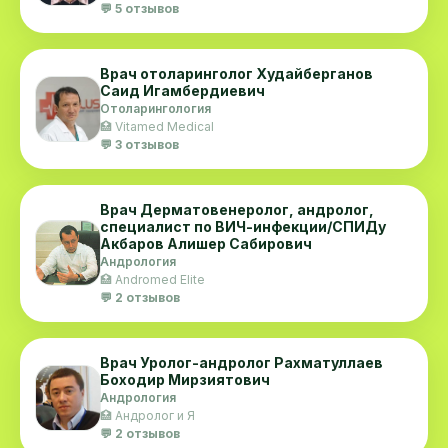
💬 5 отзывов
Врач отоларинголог Худайберганов
Саид Игамбердиевич
Отоларингология
🏥 Vitamed Medical
💬 3 отзывов
Врач Дерматовенеролог, андролог,
специалист по ВИЧ-инфекции/СПИДу
Акбаров Алишер Сабирович
Андрология
🏥 Andromed Elite
💬 2 отзывов
Врач Уролог-андролог Рахматуллаев
Боходир Мирзиятович
Андрология
🏥 Андролог и Я
💬 2 отзывов