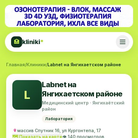
kliniki
*
🏥
Главная
/
Клиники
/
Labnet на Янгихаeтском районе
Labnet на
L
Янгихаeтском районе
Медицинский центр · Янгихаётский
район
Лаборатория
массив Спутник 16, ул Кургонтепа, 17
🗺️ Показать на карте
👁️ 140 просмотров