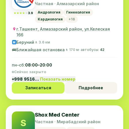
Частная · Алмазарский район
Андрология
Гинекология
★★★★★
★★★★★
3.9
Кардиология
+16
г.Ташкент, Алмазарский район, ул.Келеская
166
Беруний
🚶 3.6 км
M
🚌
Ближайшая остановка
🚶 170 м
· автобусы:
42
пн–сб:
08:00–20:00
Сейчас закрыто
+998 9516…
Показать номер
Записаться
Подробнее
Shox Med Center
S
Частная · Мирабадский район