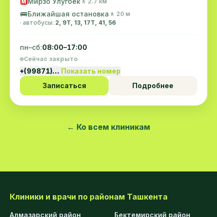
Мирзо Улугбек
🚶 2.7 км
M
🚌
Ближайшая остановка
🚶 20 м
· автобусы:
2, 9Т, 13, 17T, 41, 56
пн–сб:
08:00–17:00
Сейчас закрыто
+(99871)…
Показать номер
Записаться
Подробнее
← Ко всем клиникам
Клиники и врачи по районам Ташкента
Алмазарский район
Бектемирский район