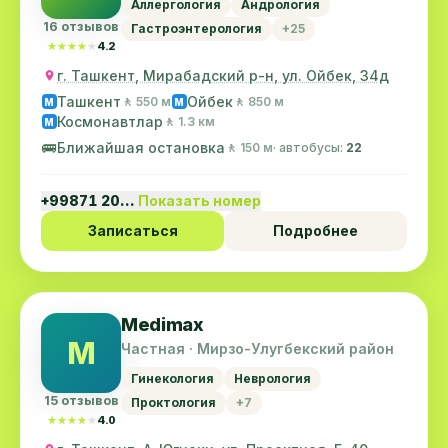
Аллергология
Андрология
16 отзывов
Гастроэнтерология
+25
★★★★★
★★★★★
4.2
г. Ташкент, Мирабадский р-н, ул. Ойбек, 34д
Ташкент
Ойбек
🚶 550 м
🚶 850 м
M
M
Космонавтлар
🚶 1.3 км
M
🚌
Ближайшая остановка
🚶 150 м
· автобусы:
22
+99871 20…
Показать номер
Записаться
Подробнее
Medimax
M
Частная · Мирзо-Улугбекский район
Гинекология
Неврология
15 отзывов
Проктология
+7
★★★★★
★★★★★
4.0