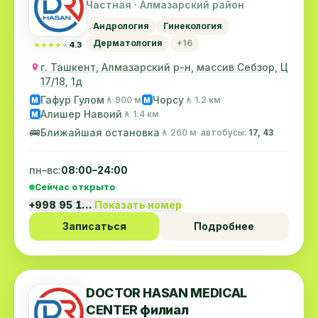
Частная · Алмазарский район
Андрология
Гинекология
Дерматология
+16
★★★★★
★★★★★
4.3
г. Ташкент, Алмазарский р-н, массив Себзор, Ц
17/18, 1д
Гафур Гулом
Чорсу
🚶 900 м
🚶 1.2 км
M
M
Алишер Навоий
🚶 1.4 км
M
🚌
Ближайшая остановка
🚶 260 м
· автобусы:
17, 43
пн–вс:
08:00–24:00
Сейчас открыто
+998 95 1…
Показать номер
Записаться
Подробнее
DOCTOR HASAN MEDICAL
CENTER филиал