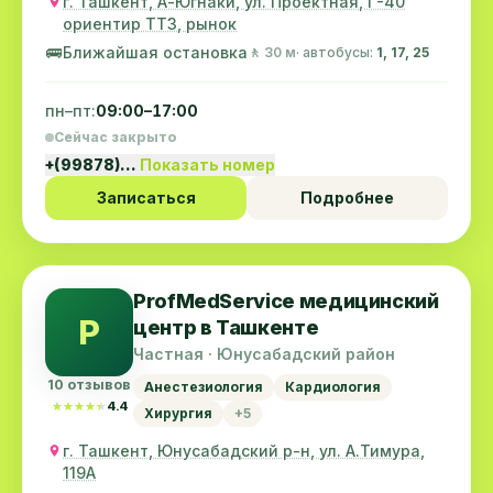
г. Ташкент, А-Югнаки, ул. Проектная, Г-40
ориентир ТТЗ, рынок
🚌
Ближайшая остановка
🚶 30 м
· автобусы:
1, 17, 25
пн–пт:
09:00–17:00
Сейчас закрыто
+(99878)…
Показать номер
Записаться
Подробнее
ProfMedService медицинский
P
центр в Ташкенте
Частная · Юнусабадский район
10 отзывов
Анестезиология
Кардиология
★★★★★
★★★★★
4.4
Хирургия
+5
г. Ташкент, Юнусабадский р-н, ул. А.Тимура,
119A