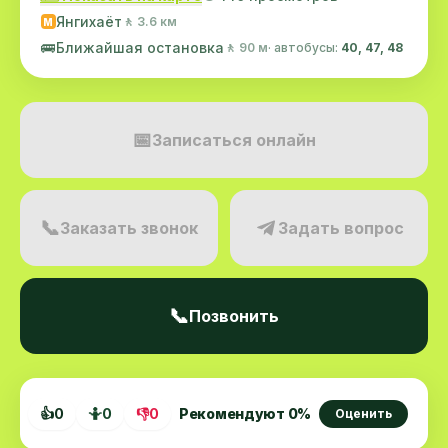
Янгихаёт
🚶 3.6 км
M
🚌
Ближайшая остановка
🚶 90 м
· автобусы:
40, 47, 48
📅
Записаться онлайн
📞
Заказать звонок
Задать вопрос
📞
Позвонить
👍
0
🤷
0
👎
0
Рекомендуют
0
%
Оценить