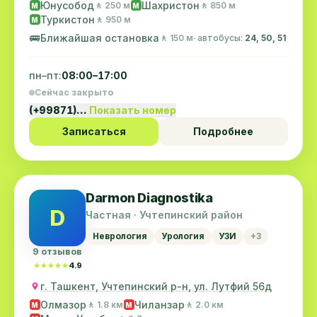
Юнусобод
Шахристон
🚶 250 м
🚶 850 м
M
M
Туркистон
🚶 950 м
M
🚌
Ближайшая остановка
🚶 150 м
· автобусы:
24, 50, 51
пн–пт:
08:00–17:00
Сейчас закрыто
(+99871)…
Показать номер
Записаться
Подробнее
Darmon Diagnostika
D
Частная · Учтепинский район
Неврология
Урология
УЗИ
+3
9 отзывов
★★★★★
★★★★★
4.9
г. Ташкент, Учтепинский р-н, ул. Лутфий 56д
Олмазор
Чиланзар
🚶 1.8 км
🚶 2.0 км
M
M