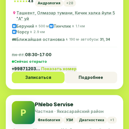
★★★★★
★★★★★
4.8
Андрология
+28
Ташкент, Олмазар тумани, Кичик халка йули 5
"А" уй
Беруний
Тинчлик
🚶 500 м
🚶 1.1 км
M
M
Чорсу
🚶 2.9 км
M
🚌
Ближайшая остановка
🚶 190 м
· автобусы:
31, 34
пн–пт:
08:30–17:00
Сейчас открыто
+99871203…
Показать номер
Записаться
Подробнее
Phlebo Servisе
P
Частная · Яккасарайский район
Флебология
УЗИ
Диагностика
+1