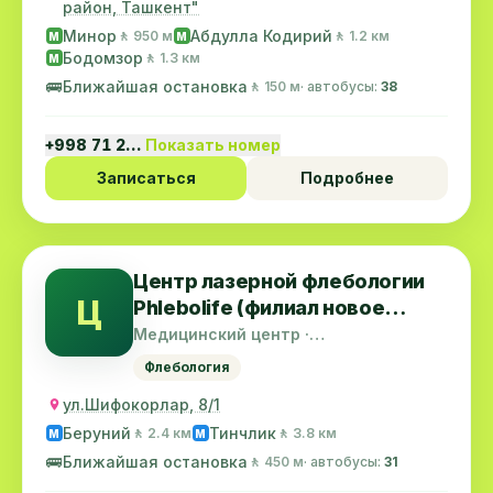
район, Ташкент"
Минор
Абдулла Кодирий
🚶 950 м
🚶 1.2 км
M
M
Бодомзор
🚶 1.3 км
M
🚌
Ближайшая остановка
🚶 150 м
· автобусы:
38
+998 71 2…
Показать номер
Записаться
Подробнее
Центр лазерной флебологии
Ц
Phlebolife (филиал новое
ТашМи)
Медицинский центр ·
Шайхантахурский район
Флебология
ул.Шифокорлар, 8/1
Беруний
Тинчлик
🚶 2.4 км
🚶 3.8 км
M
M
🚌
Ближайшая остановка
🚶 450 м
· автобусы:
31