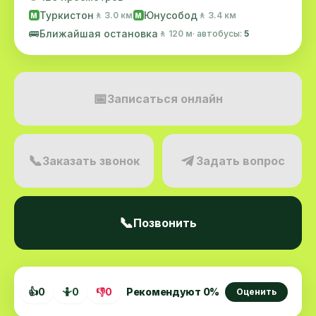
Туркистон
Юнусобод
🚶 3.0 км
🚶 3.4 км
M
M
🚌
Ближайшая остановка
🚶 120 м
· автобусы:
5
📅
Записаться онлайн
📞
Заказать звонок
Задать вопрос
📞
Позвонить
👍
0
🤷
0
👎
0
Рекомендуют
0
%
Оценить