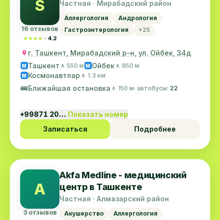
S
Частная · Мирабадский район
Аллергология
Андрология
16 отзывов
Гастроэнтерология
+25
★★★★★
★★★★★
4.2
г. Ташкент, Мирабадский р-н, ул. Ойбек, 34д
Ташкент
Ойбек
🚶 550 м
🚶 850 м
M
M
Космонавтлар
🚶 1.3 км
M
🚌
Ближайшая остановка
🚶 150 м
· автобусы:
22
+99871 20…
Показать номер
Записаться
Подробнее
Akfa Medline - медицинский
A
центр в Ташкенте
Частная · Алмазарский район
3 отзывов
Акушерство
Аллергология