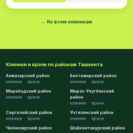
← Ко всем клиникам
Клиники и врачи по районам Ташкента
Алмазарский район
Бектемирский район
клиники
·
врачи
клиники
·
врачи
Мирабадский район
Мирзо-Улугбекский
клиники
·
врачи
район
клиники
·
врачи
Сергелийский район
Учтепинский район
клиники
·
врачи
клиники
·
врачи
Чиланзарский район
Шайхантахурский район