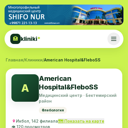
kliniki
*
🏥
Главная
/
Клиники
/
American Hospital&FleboSS
American
A
Hospital&FleboSS
Медицинский центр · Бектемирский
район
Флебология
Икбол, 142 филиала
🗺️ Показать на карте
👁️ 120 просмотров