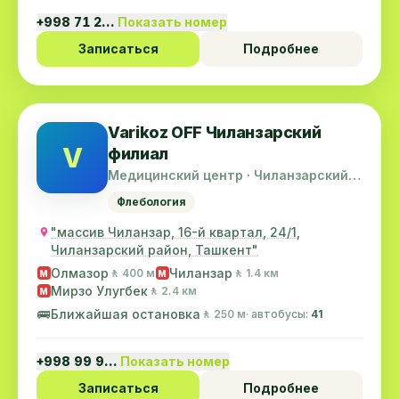
+998 71 2…
Показать номер
Записаться
Подробнее
Varikoz OFF Чиланзарский
V
филиал
Медицинский центр · Чиланзарский
район
Флебология
"массив Чиланзар, 16-й квартал, 24/1,
Чиланзарский район, Ташкент"
Олмазор
Чиланзар
🚶 400 м
🚶 1.4 км
M
M
Мирзо Улугбек
🚶 2.4 км
M
🚌
Ближайшая остановка
🚶 250 м
· автобусы:
41
+998 99 9…
Показать номер
Записаться
Подробнее