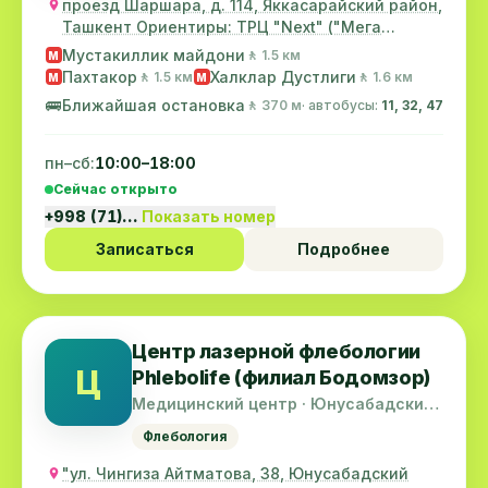
проезд Шаршара, д. 114, Яккасарайский район,
Ташкент Ориентиры: ТРЦ "Next" ("Мега
трейд",...
Мустакиллик майдони
🚶 1.5 км
M
Пахтакор
Халклар Дустлиги
🚶 1.5 км
🚶 1.6 км
M
M
🚌
Ближайшая остановка
🚶 370 м
· автобусы:
11, 32, 47
пн–сб:
10:00–18:00
Сейчас открыто
+998 (71)…
Показать номер
Записаться
Подробнее
Центр лазерной флебологии
Ц
Phlebolife (филиал Бодомзор)
Медицинский центр · Юнусабадский
район
Флебология
"ул. Чингиза Айтматова, 38, Юнусабадский