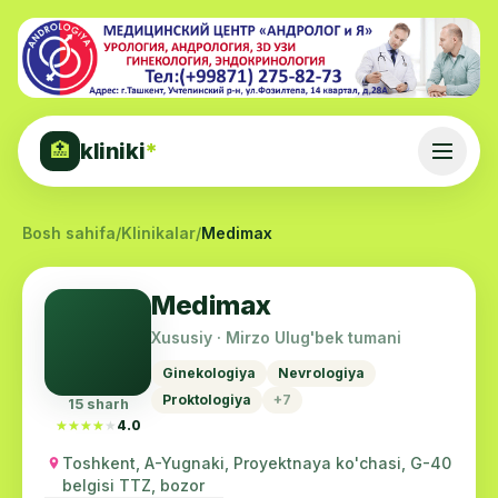
kliniki
*
🏥
Bosh sahifa
/
Klinikalar
/
Medimax
Medimax
Xususiy · Mirzo Ulug'bek tumani
Ginekologiya
Nevrologiya
Proktologiya
+7
15 sharh
★★★★★
★★★★★
4.0
Toshkent, A-Yugnaki, Proyektnaya ko'chasi, G-40
belgisi TTZ, bozor