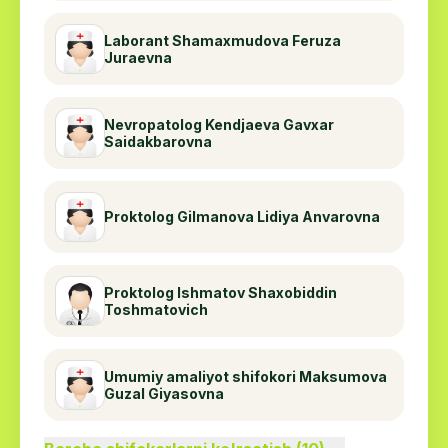
yo'nalishi hisoblanadi; shifokorlar nafaqat
operatsiyalarni amalga oshiradilar, balki noyob
Laborant Shamaxmudova Feruza
jarrohlik bo'lmagan usullardan ham
Juraevna
foydalanadilar.
Nevropatolog Kendjaeva Gavxar
Klinikada siz ambulatoriya yoki qulay
Saidakbarovna
shifoxonada davolanishingiz mumkin.
Tez tiklanish uchun Medimax xodimlari
Proktolog Gilmanova Lidiya Anvarovna
davolanishning ijobiy hissiy komponentiga
g'amxo'rlik qiladi.
Proktolog Ishmatov Shaxobiddin
Toshmatovich
Umumiy amaliyot shifokori Maksumova
Guzal Giyasovna