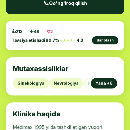
📞
Qo'ng'iroq qilish
👍
213
🤷
49
👎
2
Tavsiya etishadi
80.7
%
4.0
★★★★★
★★★★★
Baholash
Mutaxassisliklar
Ginekologiya
Nevrologiya
Proktologiya
Yana +6
Jar
Klinika haqida
Medimax 1995 yilda tashkil etilgan yuqori