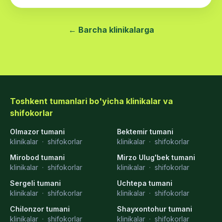
← Barcha klinikalarga
Toshkent tumanlari bo'yicha klinikalar va
shifokorlar
Olmazor tumani
Bektemir tumani
klinikalar
·
shifokorlar
klinikalar
·
shifokorlar
Mirobod tumani
Mirzo Ulug'bek tumani
klinikalar
·
shifokorlar
klinikalar
·
shifokorlar
Sergeli tumani
Uchtepa tumani
klinikalar
·
shifokorlar
klinikalar
·
shifokorlar
Chilonzor tumani
Shayxontohur tumani
klinikalar
·
shifokorlar
klinikalar
·
shifokorlar