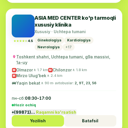
просветания klinikalar, огромнх успехов в
благородной работе как здровохранение
ASIA MED CENTER ko'p tarmoqli
личного семейного счастья.
xususiy klinika
Xususiy · Uchtepa tumani
Ginekologiya
Kardiologiya
★★★★★
★★★★★
4.5
Nevrologiya
+17
Toshkent shahri, Uchtepa tumani, g9a massivi,
1a-uy
Olmazor
Chilonzor
🚶 1.7 km
🚶 1.8 km
M
M
Mirzo Ulug'bek
🚶 2.4 km
M
🚌
Yaqin bekat
🚶 90 m
· avtobuslar:
2, 9Т, 23, 56
пн–сб:
08:30–17:00
Hozir ochiq
+(99871)…
Raqamni ko'rsatish
Yozilish
Batafsil