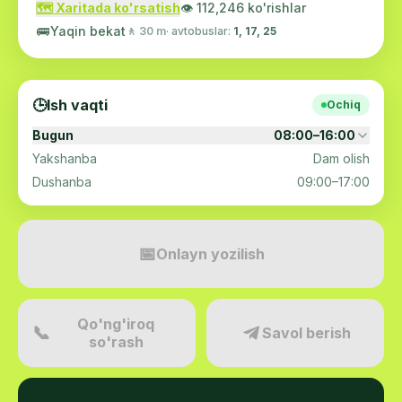
🗺️ Xaritada ko'rsatish
👁️ 112,246 ko'rishlar
🚌
Yaqin bekat
🚶 30 m
· avtobuslar:
1, 17, 25
🕒
Ish vaqti
Ochiq
Bugun
08:00–16:00
Yakshanba
Dam olish
Dushanba
09:00–17:00
📅
Onlayn yozilish
Qo'ng'iroq
📞
Savol berish
so'rash