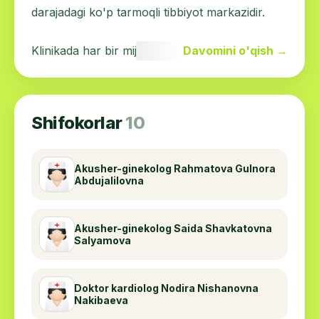
darajadagi ko'p tarmoqli tibbiyot markazidir.
Klinikada har bir mijozga individual yondashuv
Davomini o'qish →
topadigan yuqori malakali tibbiyot xodimlari
ishlaydi, eng so'nggi jihozlar o'rnatilib, keng
ko'lamli xizmatlar mavjud.
Shifokorlar
10
Xizmatlar: proktologiya, jarrohlik, terapiya,
ginekologiya, endokrinologiya, nevrologiya,
Akusher-ginekolog Rahmatova Gulnora
Abdujalilovna
fizioterapiya, ultratovush, laboratoriya.
Shifokorlar: proktolog, kardiolog, ginekolog,
Akusher-ginekolog Saida Shavkatovna
Salyamova
nevrolog, laborant, fizioterapevt,
endokrinolog, ultratovush mutaxassisi.
Doktor kardiolog Nodira Nishanovna
Proktologiya Medimax klinikasining ustuvor
Nakibaeva