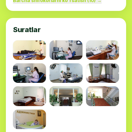
Barcha shifokorlarni ko'rsatish (10) →
Suratlar