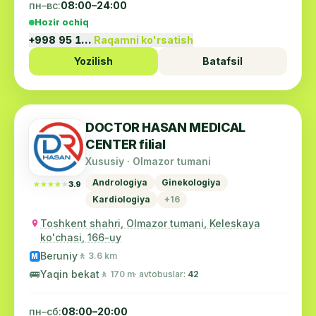
пн–вс:
08:00–24:00
ismailov abduhalil
Hozir ochiq
I
15.03.2015
+998 95 1…
Raqamni ko'rsatish
klinika dostoyna svoego nazvaniya vse na
Yozilish
Batafsil
maximalnom urovne
Валерий
В
02.01.2015
DOCTOR HASAN MEDICAL
Поздравляю коллектив klinikalar с Новым Годом!
CENTER filial
Желаю всем здоровья, успехов в работе и
Xususiy · Olmazor tumani
процветания. Благодарю доктора Ишматова за
Davomini o'qish →
Andrologiya
Ginekologiya
★★★★★
★★★★★
3.9
его доброе и отзывчивое сердце и золотые
Kardiologiya
+16
руки.
Muyassar
M
Toshkent shahri, Olmazor tumani, Keleskaya
21.08.2014
ko'chasi, 166-uy
medimaksning barcha xodimlariga katta
Beruniy
🚶 3.6 km
minnatdorchilik bildiraman, barchasi uchun katta
M
🚌
rahmat
Yaqin bekat
🚶 170 m
· avtobuslar:
42
Davomini o'qish →
пн–сб:
08:00–20:00
Асрор