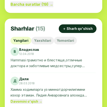
Barcha suratlar (19) →
Sharhlar
(15)
＋ Sharh qo'shish
Yangilari
Yaxshilari
Yomonlari
Владислав
В
12.04.2018
Hammasi грамотно и блестяще,отличные
доктора и заботливые медсестры,супер
качество!!!
Диля
Д
28.03.2018
Хамма ходимларга уз миннатдорчилигимни
изхор этаман. Лидия Анваровнага алохида
миннатдорчилик. Кули енгил, мехрибон инсон, уз
Davomini o'qish →
касбининг мохир устаси булганликлари учун.