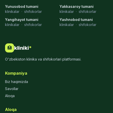
Yunusobod tumani
Yakkasaroy tumani
klinikalar
·
shifokorlar
klinikalar
·
shifokorlar
Yangihayot tumani
Yashnobod tumani
klinikalar
·
shifokorlar
klinikalar
·
shifokorlar
kliniki
*
🏥
O'zbekiston klinika va shifokorlari platformasi.
Kompaniya
Biz haqimizda
Savollar
Aloqa
Aloqa