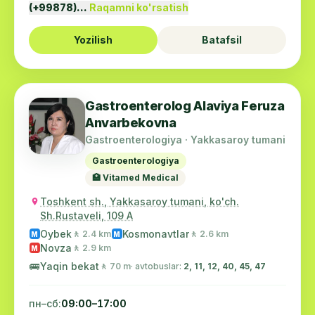
(+99878)…
Raqamni ko'rsatish
Yozilish
Batafsil
Gastroenterolog Alaviya Feruza
Anvarbekovna
Gastroenterologiya · Yakkasaroy tumani
Gastroenterologiya
🏥 Vitamed Medical
Toshkent sh., Yakkasaroy tumani, ko'ch.
Sh.Rustaveli, 109 A
Oybek
Kosmonavtlar
🚶 2.4 km
🚶 2.6 km
M
M
Novza
🚶 2.9 km
M
🚌
Yaqin bekat
🚶 70 m
· avtobuslar:
2, 11, 12, 40, 45, 47
пн–сб:
09:00–17:00