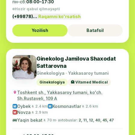
пн–сб:
08:00–17:30
Hozir qabul qilmayapti
(+99878)…
Raqamni ko'rsatish
Yozilish
Batafsil
Ginekolog Jamilova Shaxodat
Sattarovna
Ginekologiya · Yakkasaroy tumani
Ginekologiya
🏥 Vitamed Medical
Toshkent sh., Yakkasaroy tumani, ko'ch.
Sh.Rustaveli, 109 A
Oybek
Kosmonavtlar
🚶 2.4 km
🚶 2.6 km
M
M
Novza
🚶 2.9 km
M
🚌
Yaqin bekat
🚶 70 m
· avtobuslar:
2, 11, 12, 40, 45, 47