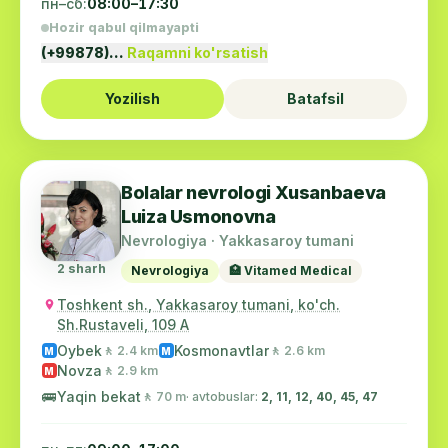
пн–сб:
08:00–17:30
Hozir qabul qilmayapti
(+99878)…
Raqamni ko'rsatish
Yozilish
Batafsil
Bolalar nevrologi Xusanbaeva
Luiza Usmonovna
Nevrologiya · Yakkasaroy tumani
2 sharh
Nevrologiya
🏥 Vitamed Medical
Toshkent sh., Yakkasaroy tumani, ko'ch.
Sh.Rustaveli, 109 A
Oybek
Kosmonavtlar
🚶 2.4 km
🚶 2.6 km
M
M
Novza
🚶 2.9 km
M
🚌
Yaqin bekat
🚶 70 m
· avtobuslar:
2, 11, 12, 40, 45, 47