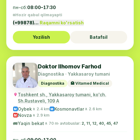
пн–сб:
08:00–17:30
Hozir qabul qilmayapti
(+99878)…
Raqamni ko'rsatish
Yozilish
Batafsil
Doktor Ilhomov Farhod
Diagnostika · Yakkasaroy tumani
Diagnostika
🏥 Vitamed Medical
Toshkent sh., Yakkasaroy tumani, ko'ch.
Sh.Rustaveli, 109 A
Oybek
Kosmonavtlar
🚶 2.4 km
🚶 2.6 km
M
M
Novza
🚶 2.9 km
M
🚌
Yaqin bekat
🚶 70 m
· avtobuslar:
2, 11, 12, 40, 45, 47
пн–сб:
09:00–17:00