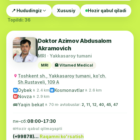
📍 Hududingiz
Xususiy
Hozir qabul qiladi
Topildi: 36
Doktor Azimov Abdusalom
Akramovich
MRI · Yakkasaroy tumani
MRI
🏥 Vitamed Medical
Toshkent sh., Yakkasaroy tumani, ko'ch.
Sh.Rustaveli, 109 A
Oybek
Kosmonavtlar
🚶 2.4 km
🚶 2.6 km
M
M
Novza
🚶 2.9 km
M
🚌
Yaqin bekat
🚶 70 m
· avtobuslar:
2, 11, 12, 40, 45, 47
пн–сб:
08:00–17:30
Hozir qabul qilmayapti
(+99878)…
Raqamni ko'rsatish