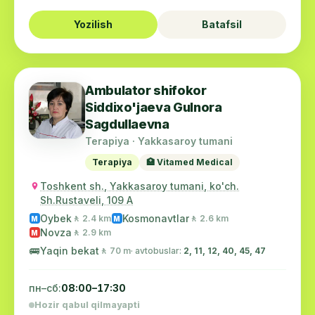
Yozilish
Batafsil
Ambulator shifokor
Siddixo'jaeva Gulnora
Sagdullaevna
Terapiya · Yakkasaroy tumani
Terapiya
🏥 Vitamed Medical
Toshkent sh., Yakkasaroy tumani, ko'ch.
Sh.Rustaveli, 109 A
Oybek
Kosmonavtlar
🚶 2.4 km
🚶 2.6 km
M
M
Novza
🚶 2.9 km
M
🚌
Yaqin bekat
🚶 70 m
· avtobuslar:
2, 11, 12, 40, 45, 47
пн–сб:
08:00–17:30
Hozir qabul qilmayapti