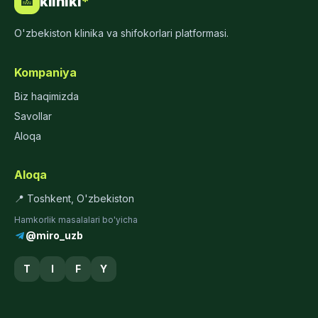
kliniki
*
🏥
O'zbekiston klinika va shifokorlari platformasi.
Kompaniya
Biz haqimizda
Savollar
Aloqa
Aloqa
📍 Toshkent, O'zbekiston
Hamkorlik masalalari bo'yicha
@miro_uzb
T
I
F
Y