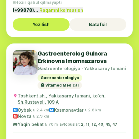
Hozir qabul qilmayapti
(+99878)…
Raqamni ko'rsatish
Yozilish
Batafsil
Gastroenterolog Gulnora
Erkinovna Imomnazarova
Gastroenterologiya · Yakkasaroy tumani
Gastroenterologiya
🏥 Vitamed Medical
Toshkent sh., Yakkasaroy tumani, ko'ch.
Sh.Rustaveli, 109 A
Oybek
Kosmonavtlar
🚶 2.4 km
🚶 2.6 km
M
M
Novza
🚶 2.9 km
M
🚌
Yaqin bekat
🚶 70 m
· avtobuslar:
2, 11, 12, 40, 45, 47