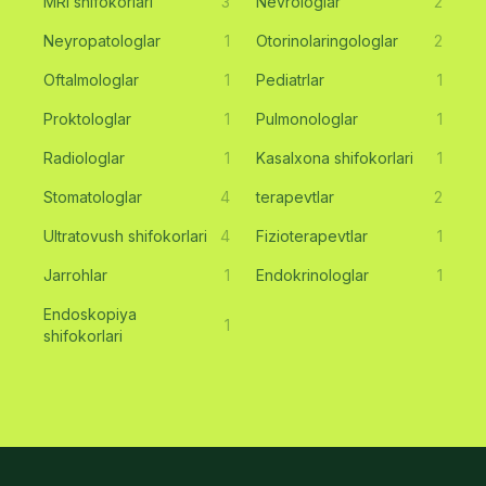
MRI shifokorlari
3
Nevrologlar
2
Neyropatologlar
1
Otorinolaringologlar
2
Oftalmologlar
1
Pediatrlar
1
Proktologlar
1
Pulmonologlar
1
Radiologlar
1
Kasalxona shifokorlari
1
Stomatologlar
4
terapevtlar
2
Ultratovush shifokorlari
4
Fizioterapevtlar
1
Jarrohlar
1
Endokrinologlar
1
Endoskopiya
1
shifokorlari