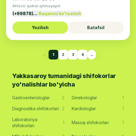
Hozir qabul qilmayapti
(+99878)…
Raqamni ko'rsatish
Yozilish
Batafsil
←
1
2
3
4
→
Yakkasaroy tumanidagi shifokorlar
yo'nalishlar bo'yicha
Gastroenterologlar
2
Ginekologlar
1
Diagnostika shifokorlari
2
Kardiologlar
1
Laboratoriya
1
Massaj shifokorlari
1
shifokorlari