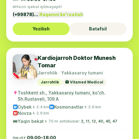
Hozir qabul qilmayapti
(+99878)…
Raqamni ko'rsatish
Yozilish
Batafsil
Kardiojarroh Doktor Munesh
Tomar
Jarrohlik · Yakkasaroy tumani
Jarrohlik
🏥 Vitamed Medical
Toshkent sh., Yakkasaroy tumani, ko'ch.
Sh.Rustaveli, 109 A
Oybek
Kosmonavtlar
🚶 2.4 km
🚶 2.6 km
M
M
Novza
🚶 2.9 km
M
🚌
Yaqin bekat
🚶 70 m
· avtobuslar:
2, 11, 12, 40, 45, 47
пн–пт:
09:00–18:00