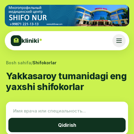
kliniki
*
🏥
Bosh sahifa
/
Shifokorlar
Yakkasaroy tumanidagi eng
yaxshi shifokorlar
Qidirish