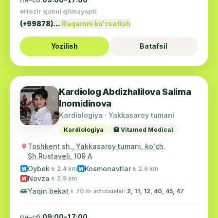
Hozir qabul qilmayapti
(+99878)…
Raqamni ko'rsatish
Yozilish
Batafsil
Kardiolog Abdizhalilova Salima
Inomidinova
Kardiologiya · Yakkasaroy tumani
Kardiologiya
🏥 Vitamed Medical
Toshkent sh., Yakkasaroy tumani, ko'ch.
Sh.Rustaveli, 109 A
Oybek
Kosmonavtlar
🚶 2.4 km
🚶 2.6 km
M
M
Novza
🚶 2.9 km
M
🚌
Yaqin bekat
🚶 70 m
· avtobuslar:
2, 11, 12, 40, 45, 47
пн–сб:
09:00–17:00