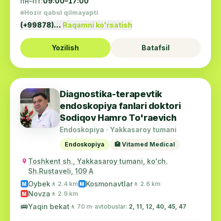
пн–пт:
09:00–17:00
Hozir qabul qilmayapti
(+99878)…
Raqamni ko'rsatish
Yozilish
Batafsil
Diagnostika-terapevtik
endoskopiya fanlari doktori
Sodiqov Hamro To'raevich
Endoskopiya · Yakkasaroy tumani
Endoskopiya
🏥 Vitamed Medical
Toshkent sh., Yakkasaroy tumani, ko'ch.
Sh.Rustaveli, 109 A
Oybek
Kosmonavtlar
🚶 2.4 km
🚶 2.6 km
M
M
Novza
🚶 2.9 km
M
🚌
Yaqin bekat
🚶 70 m
· avtobuslar:
2, 11, 12, 40, 45, 47