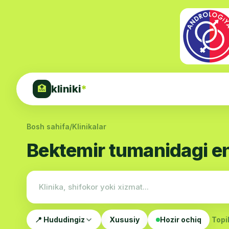
kliniki
*
🏥
Bosh sahifa
/
Klinikalar
Bektemir tumanidagi en
📍 Hududingiz
Xususiy
Hozir ochiq
Topil