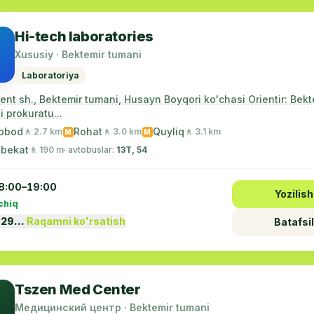
Hi-tech laboratories
Xususiy · Bektemir tumani
Laboratoriya
nt sh., Bektemir tumani, Husayn Boyqori ko'chasi Orientir: Bekt
 prokuratu...
obod
Rohat
Quyliq
🚶 2.7 km
🚶 3.0 km
🚶 3.1 km
M
M
 bekat
🚶 190 m
· avtobuslar:
13Т, 54
8:00–19:00
Yozilish
chiq
 29…
Raqamni ko'rsatish
Batafsil
Tszen Med Center
Медицинский центр · Bektemir tumani