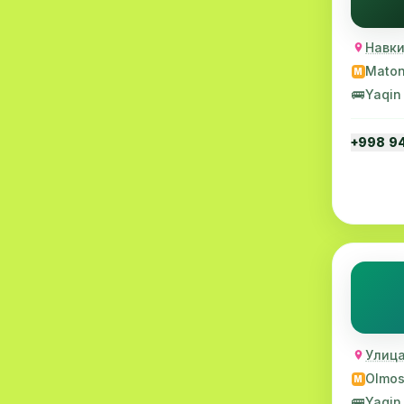
Revmatologiya
6
Навки
Shoshilinch tibbiy yordam
6
Maton
M
Travmatologiya
6
🚌
Yaqin
Korona virus
6
+998 9
Skrining
5
Psixoterapiya
5
Neyroxirurgiya
5
Bolalar kardiologiyasi
5
Venerologiya
4
Mammalogiya
4
Улица
Nefrologiya
4
Olmo
M
🚌
Yaqin