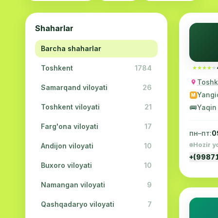
Shaharlar
Barcha shaharlar
Toshkent
1784
★★★★★
★★★★★
Toshk
Samarqand viloyati
26
Yangi
M
Toshkent viloyati
21
🚌
Yaqin
Farg'ona viloyati
17
пн–пт:
0
Hozir y
Andijon viloyati
10
+(9987
Buxoro viloyati
10
Namangan viloyati
9
Qashqadaryo viloyati
7