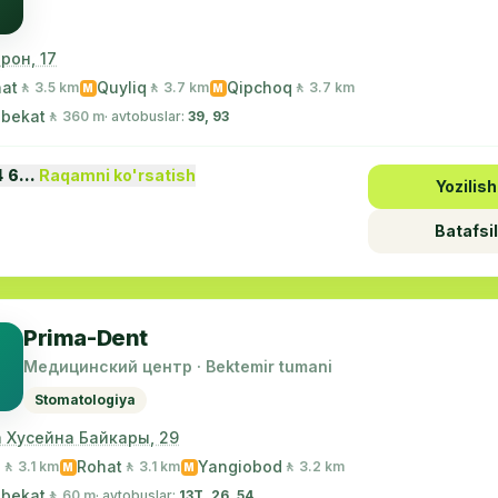
рон, 17
at
Quyliq
Qipchoq
🚶 3.5 km
🚶 3.7 km
🚶 3.7 km
M
M
 bekat
🚶 360 m
· avtobuslar:
39, 93
4 6…
Raqamni ko'rsatish
Yozilish
Batafsil
Prima-Dent
Медицинский центр · Bektemir tumani
Stomatologiya
 Хусейна Байкары, 29
s
Rohat
Yangiobod
🚶 3.1 km
🚶 3.1 km
🚶 3.2 km
M
M
 bekat
🚶 60 m
· avtobuslar:
13Т, 26, 54