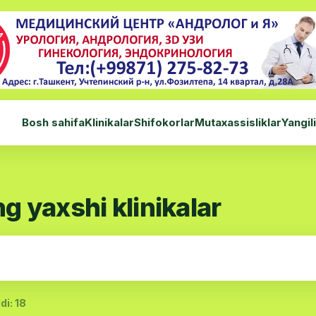
Bosh sahifa
Klinikalar
Shifokorlar
Mutaxassisliklar
Yangil
g yaxshi klinikalar
di: 18