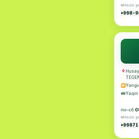
Hozir y
Akusherlik
19
+998-
Ortopediya
19
Massaj
18
Reproduktologiya
16
EKG
16
Husayn
Gastroenterologiya
13
TEGE
Andrologiya
12
Yangi
M
🚌
Yaqin
Kasalxona
11
Allergologiya
10
пн–сб:
0
Hozir y
Psixologiya
9
+99871
MRI
9