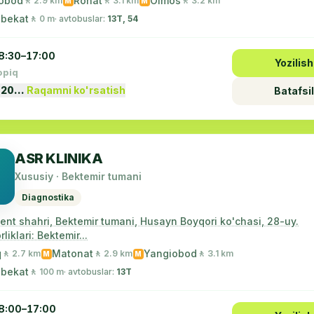
obod
Rohat
Olmos
🚶 2.9 km
🚶 3.1 km
🚶 3.2 km
M
M
 bekat
🚶 0 m
· avtobuslar:
13Т, 54
8:30–17:00
Yozilish
opiq
 20…
Raqamni ko'rsatish
Batafsil
ASR KLINIKA
Xususiy · Bektemir tumani
Diagnostika
ent shahri, Bektemir tumani, Husayn Boyqori ko'chasi, 28-uy.
liklari: Bektemir...
q
Matonat
Yangiobod
🚶 2.7 km
🚶 2.9 km
🚶 3.1 km
M
M
 bekat
🚶 100 m
· avtobuslar:
13Т
8:00–17:00