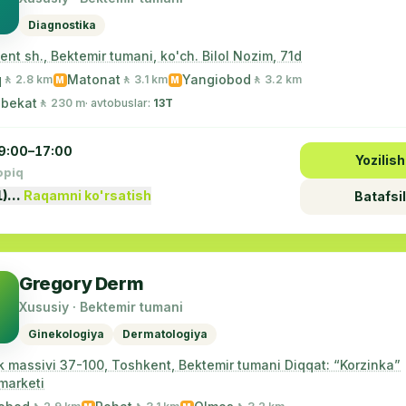
Diagnostika
nt sh., Bektemir tumani, ko'ch. Bilol Nozim, 71d
q
Matonat
Yangiobod
🚶 2.8 km
🚶 3.1 km
🚶 3.2 km
M
M
 bekat
🚶 230 m
· avtobuslar:
13Т
9:00–17:00
Yozilish
opiq
1)…
Raqamni ko'rsatish
Batafsil
Gregory Derm
Xususiy · Bektemir tumani
Ginekologiya
Dermatologiya
k massivi 37-100, Toshkent, Bektemir tumani Diqqat: “Korzinka”
marketi