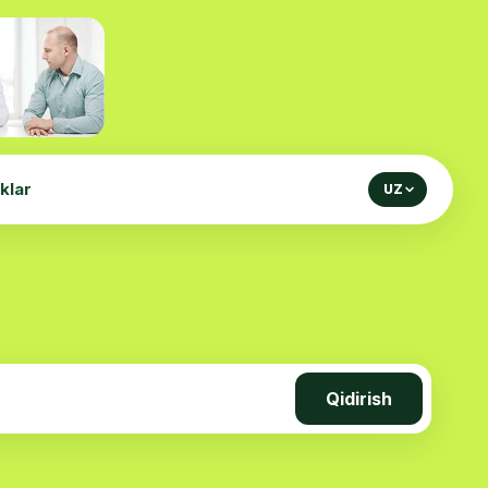
iklar
UZ
Qidirish