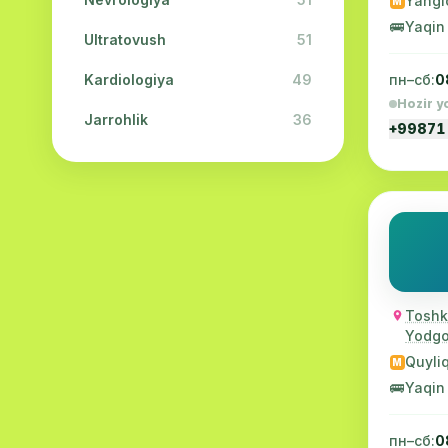
Yangi
M
🚌
Yaqin
Ultratovush
51
Kardiologiya
49
пн–сб:
0
Hozir y
Jarrohlik
36
+99871
Fizioterapiya
31
Kosmetologiya
28
Urologiya
28
Oftalmologiya
26
Toshk
Dermatologiya
23
Yodgor
Endokrinologiya
21
Quyli
M
🚌
Yaqin
Neyropatologiya
21
Embriologiya
20
пн–сб:
0