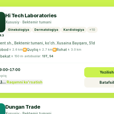
Hi Tech Laboratories
Xususiy · Bektemir tumani
Ginekologiya
Dermatologiya
Kardiologiya
+10
4.3
ent sh., Bektemir tumani, ko'ch. Xusaina Bayqaro, 51d
obod
Quyliq
Rohat
🚶 2.6 km
🚶 2.7 km
🚶 3.0 km
M
M
 bekat
🚶 150 m
· avtobuslar:
13Т, 54
9:00–17:00
Yozilish
opiq
1)…
Raqamni ko'rsatish
Batafsil
Dungan Trade
Xususiy · Bektemir tumani