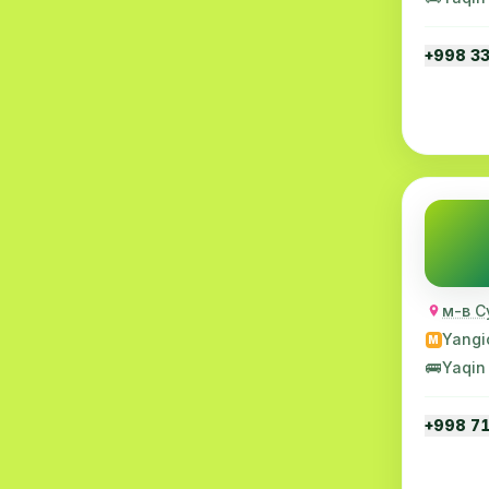
Trixologiya
4
Virusologiya
4
+998 3
Epidemiologiya
4
Mikrobiologiya
4
Dermatovenerologiya
4
Endoskopiya
4
Yuqumli kasalliklar
4
м-в С
Bolalar nevrologiyasi
4
Yangi
M
Gematologiya
3
🚌
Yaqin
Gepatologiya
3
+998 7
Parhezshunoslik
3
Doppler
3