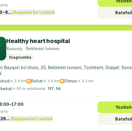
Yozilish
opiq
90-9…
Raqamni ko'rsatish
Batafsil
Healthy heart hospital
Xususiy · Bektemir tumani
Diagnostika
 Bayqori ko'chasi, 35, Bektemir tumani, Toshkent, Diqqat: Sava
N
obod
Rohat
Olmos
🚶 2.9 km
🚶 3.0 km
🚶 3.2 km
M
M
 bekat
🚶 90 m
· avtobuslar:
13Т, 54
8:00–17:00
Yozilish
opiq
 29…
Raqamni ko'rsatish
Batafsil