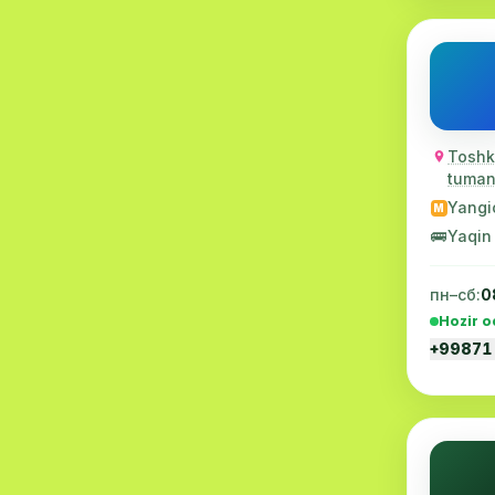
Proktologiya
8
Pulmonologiya
8
Flebologiya
8
Toshke
Radiologiya
8
tumani
Anesteziologiya
7
Yangi
M
🚌
Yaqin
Narkologiya
7
MSCT
7
пн–сб:
0
Hozir o
Immunologiya
6
+99871
Onkologiya
6
Plastik jarrohlik
6
Psixiatriya
6