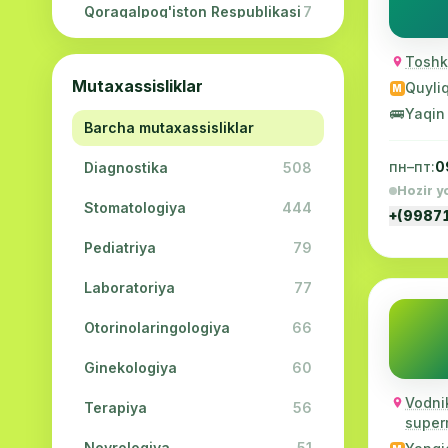
Qoraqalpog'iston Respublikasi
7
Navoiy viloyati
5
Toshke
Mutaxassisliklar
Quyli
M
Jizzax viloyati
3
🚌
Yaqin
Barcha mutaxassisliklar
Surxondaryo viloyati
2
пн–пт:
0
Diagnostika
508
Sirdaryo viloyati
2
Hozir y
Stomatologiya
444
Xorazm viloyati
2
+(9987
Pediatriya
79
Laboratoriya
77
Otorinolaringologiya
66
Ginekologiya
60
Vodni
Terapiya
56
super
Nevrologiya
51