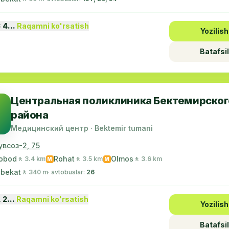
3 4…
Raqamni ko'rsatish
Yozilish
Batafsil
Центральная поликлиника Бектемирског
района
Медицинский центр · Bektemir tumani
увсоз-2, 75
obod
Rohat
Olmos
🚶 3.4 km
🚶 3.5 km
🚶 3.6 km
M
M
 bekat
🚶 340 m
· avtobuslar:
26
1 2…
Raqamni ko'rsatish
Yozilish
Batafsil