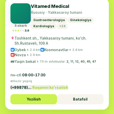
Vitamed Medical
Xususiy · Yakkasaroy tumani
Gastroenterologiya
Ginekologiya
5 sharh
Kardiologiya
+24
★★★★★
★★★★★
3.0
Toshkent sh., Yakkasaroy tumani, ko'ch.
Sh.Rustaveli, 109 A
Oybek
Kosmonavtlar
🚶 2.4 km
🚶 2.6 km
M
M
Novza
🚶 2.9 km
M
🚌
Yaqin bekat
🚶 70 m
· avtobuslar:
2, 11, 12, 40, 45, 47
пн–сб:
08:00–17:30
Hozir yopiq
(+99878)…
Raqamni ko'rsatish
Yozilish
Batafsil