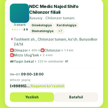
NDC Medic Najod Shifo
Chilonzor filiali
Xususiy · Chilonzor tumani
3 sharh
Ginekologiya
Kardiologiya
★★★★★
★★★★★
2.9
Stomatologiya
+7
Toshkent sh., Chilonzor tumani, ko'ch. Bunyodkor
24/1d
Olmazor
Chilonzor
🚶 400 m
🚶 1.4 km
M
M
Mirzo Ulug'bek
🚶 2.4 km
M
🚌
Yaqin bekat
🚶 220 m
· avtobuslar:
41
пн–пт:
09:00–18:00
Hozir yopiq
(+99895)…
Raqamni ko'rsatish
Yozilish
Batafsil