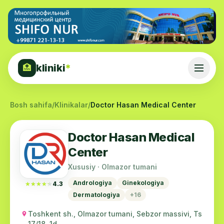
kliniki
*
🏥
Bosh sahifa
/
Klinikalar
/
Doctor Hasan Medical Center
Doctor Hasan Medical
Center
Xususiy · Olmazor tumani
Andrologiya
Ginekologiya
★★★★★
★★★★★
4.3
Dermatologiya
+16
Toshkent sh., Olmazor tumani, Sebzor massivi, Ts
17/18, 1d