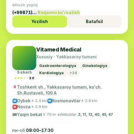
Hozir yopiq
(+99871)…
Raqamni ko'rsatish
Yozilish
Batafsil
Vitamed Medical
Xususiy · Yakkasaroy tumani
Gastroenterologiya
Ginekologiya
5 sharh
Kardiologiya
+24
★★★★★
★★★★★
3.0
Toshkent sh., Yakkasaroy tumani, ko'ch.
Sh.Rustaveli, 109 A
Oybek
Kosmonavtlar
🚶 2.4 km
🚶 2.6 km
M
M
Novza
🚶 2.9 km
M
🚌
Yaqin bekat
🚶 70 m
· avtobuslar:
2, 11, 12, 40, 45, 47
пн–сб:
08:00–17:30