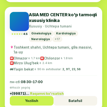
ASIA MED CENTER ko'p tarmoqli
xususiy klinika
Xususiy · Uchtepa tumani
Ginekologiya
Kardiologiya
★★★★★
★★★★★
4.5
Nevrologiya
+17
Toshkent shahri, Uchtepa tumani, g9a massivi,
1a-uy
Olmazor
Chilonzor
🚶 1.7 km
🚶 1.8 km
M
M
Mirzo Ulug'bek
🚶 2.4 km
M
🚌
Yaqin bekat
🚶 90 m
· avtobuslar:
2, 9Т, 23, 56
пн–сб:
08:30–17:00
Hozir yopiq
+(99871)…
Raqamni ko'rsatish
Yozilish
Batafsil