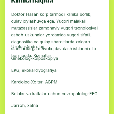
Klinika haqida
Doktor Hasan ko'p tarmoqli klinika bo'lib,
qulay joylashuvga ega. Yuqori malakali
mutaxassislar zamonaviy yuqori texnologiyali
asbob-uskunalar yordamida yuqori sifatli
diagnostika va qulay sharoitlarda xalqaro
Urolog-Androlog
standartlarga muvofiq davolash ishlarini olib
bormoqda. Xizmatlar:
Ginekolog-kolposkopiya
EKG, ekokardiyografiya
Kardiolog-Xolter, ABPM
Bolalar va kattalar uchun nevropatolog-EEG
Jarroh, xatna