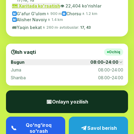
🗺️ Xaritada ko'rsatish
👁️ 22,404 ko'rishlar
G'afur G'ulom
Chorsu
🚶 900 m
🚶 1.2 km
M
M
Alisher Navoiy
🚶 1.4 km
M
🚌
Yaqin bekat
🚶 260 m
· avtobuslar:
17, 43
🕒
Ish vaqti
Ochiq
Bugun
08:00–24:00
Juma
08:00–24:00
Shanba
08:00–24:00
📅
Onlayn yozilish
Qo'ng'iroq
📞
Savol berish
so'rash