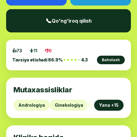
📞
Qo'ng'iroq qilish
👍
73
🤷
11
👎
0
Tavsiya etishadi
86.9
%
4.3
★★★★★
★★★★★
Baholash
Mutaxassisliklar
Andrologiya
Ginekologiya
Dermatologiya
Yana +15