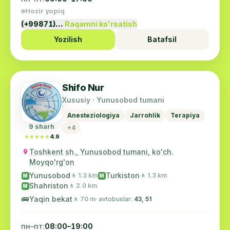
Hozir yopiq
(+99871)…
Raqamni ko'rsatish
Yozilish
Batafsil
Shifo Nur
Xususiy · Yunusobod tumani
Anesteziologiya
Jarrohlik
Terapiya
9 sharh
+4
★★★★★
★★★★★
4.9
Toshkent sh., Yunusobod tumani, ko'ch.
Moyqo'rg'on
Yunusobod
Turkiston
🚶 1.3 km
🚶 1.3 km
M
M
Shahriston
🚶 2.0 km
M
🚌
Yaqin bekat
🚶 70 m
· avtobuslar:
43, 51
пн–пт:
08:00–19:00