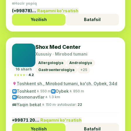
Hozir yopiq
(+99878)…
Raqamni ko'rsatish
Yozilish
Batafsil
Shox Med Center
Xususiy · Mirobod tumani
Allergologiya
Andrologiya
16 sharh
Gastroenterologiya
+25
★★★★★
★★★★★
4.2
Toshkent sh., Mirobod tumani, ko'ch. Oybek, 34d
Toshkent
Oybek
🚶 550 m
🚶 850 m
M
M
Kosmonavtlar
🚶 1.3 km
M
🚌
Yaqin bekat
🚶 150 m
· avtobuslar:
22
+99871 20…
Raqamni ko'rsatish
Yozilish
Batafsil