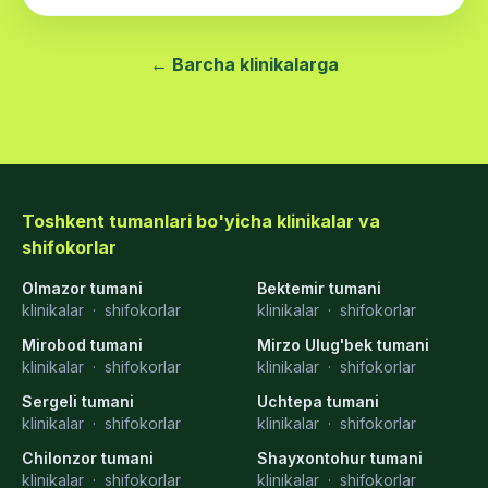
← Barcha klinikalarga
Toshkent tumanlari bo'yicha klinikalar va
shifokorlar
Olmazor tumani
Bektemir tumani
klinikalar
·
shifokorlar
klinikalar
·
shifokorlar
Mirobod tumani
Mirzo Ulug'bek tumani
klinikalar
·
shifokorlar
klinikalar
·
shifokorlar
Sergeli tumani
Uchtepa tumani
klinikalar
·
shifokorlar
klinikalar
·
shifokorlar
Chilonzor tumani
Shayxontohur tumani
klinikalar
·
shifokorlar
klinikalar
·
shifokorlar