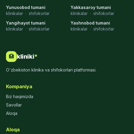
Yunusobod tumani
Yakkasaroy tumani
klinikalar
·
shifokorlar
klinikalar
·
shifokorlar
Yangihayot tumani
Yashnobod tumani
klinikalar
·
shifokorlar
klinikalar
·
shifokorlar
kliniki
*
🏥
O'zbekiston klinika va shifokorlari platformasi.
Kompaniya
Biz haqimizda
Savollar
Aloqa
Aloqa