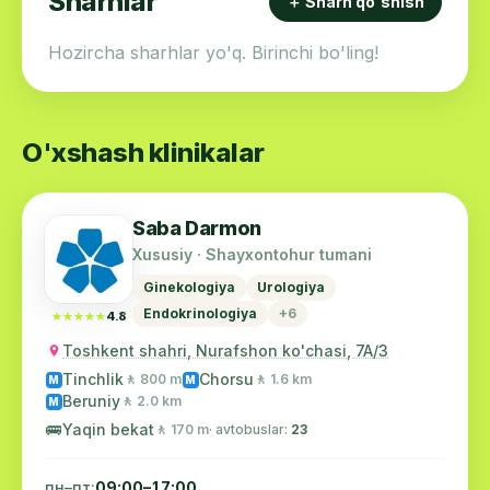
Sharhlar
＋ Sharh qo'shish
Hozircha sharhlar yo'q. Birinchi bo'ling!
O'xshash klinikalar
Saba Darmon
Xususiy · Shayxontohur tumani
Ginekologiya
Urologiya
Endokrinologiya
+6
★★★★★
★★★★★
4.8
Toshkent shahri, Nurafshon ko'chasi, 7A/3
Tinchlik
Chorsu
🚶 800 m
🚶 1.6 km
M
M
Beruniy
🚶 2.0 km
M
🚌
Yaqin bekat
🚶 170 m
· avtobuslar:
23
пн–пт:
09:00–17:00