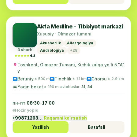
Akfa Medline - Tibbiyot markazi
Xususiy · Olmazor tumani
Akusherlik
Allergologiya
3 sharh
Andrologiya
+28
★★★★★
★★★★★
4.8
Toshkent, Olmazor Tumani, Kichik xalqa yo'li 5 "A"
y
Beruniy
Tinchlik
Chorsu
🚶 500 m
🚶 1.1 km
🚶 2.9 km
M
M
M
🚌
Yaqin bekat
🚶 190 m
· avtobuslar:
31, 34
пн–пт:
08:30–17:00
Hozir yopiq
+99871203…
Raqamni ko'rsatish
Yozilish
Batafsil