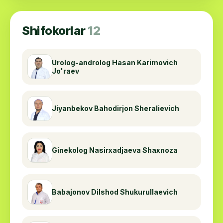
chiqmagan holda www.drhasan.uz sayti orqali
natijalarni tez va qulay tarzda olishingiz
Shifokorlar
12
mumkin. Doktor Hasan tibbiyot markazi shiori:
"Sizning sog'ligingiz - bizning baxtimiz!"
Urolog-androlog Hasan Karimovich
Jo'raev
Jiyanbekov Bahodirjon Sheralievich
Ginekolog Nasirxadjaeva Shaxnoza
Babajonov Dilshod Shukurullaevich