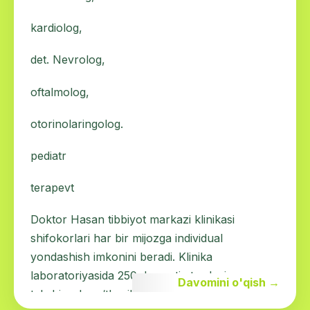
kardiolog,
det. Nevrolog,
oftalmolog,
otorinolaringolog.
pediatr
terapevt
Doktor Hasan tibbiyot markazi klinikasi
shifokorlari har bir mijozga individual
yondashish imkonini beradi. Klinika
laboratoriyasida 250 dan ortiq turdagi
Davomini o'qish →
tekshiruvlar o‘tkaziladi va siz uyingizdan