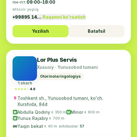
пн–пт:
09:00–18:00
Hozir yopiq
+99895 14…
Raqamni ko'rsatish
Yozilish
Batafsil
Lor Plus Servis
Xususiy · Yunusobod tumani
Otorinolaringologiya
1 sharh
★★★★★
★★★★★
4.0
Toshkent sh., Yunusobod tumani, ko'ch.
Xurshida, 84d
Abdulla Qodiriy
Minor
🚶 350 m
🚶 600 m
M
M
Yunus Rajabiy
🚶 700 m
M
🚌
Yaqin bekat
🚶 40 m
· avtobuslar:
57