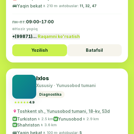
🚌
Yaqin bekat
🚶 210 m
· avtobuslar:
11, 32, 47
пн–пт:
09:00–17:00
Hozir yopiq
+(99871)…
Raqamni ko'rsatish
Yozilish
Batafsil
Ixlos
Xususiy · Yunusobod tumani
Diagnostika
★★★★★
★★★★★
4.9
Toshkent sh., Yunusobod tumani, 18-kv, 53d
Turkiston
Yunusobod
🚶 2.5 km
🚶 2.9 km
M
M
Shahriston
🚶 3.6 km
M
🚌
Yaqin bekat
🚶 100 m
· avtobuslar:
5