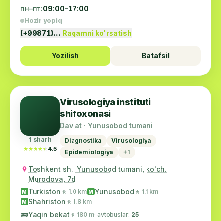
пн–пт:
09:00–17:00
Hozir yopiq
(+99871)…
Raqamni ko'rsatish
Yozilish
Batafsil
Virusologiya instituti
shifoxonasi
Davlat · Yunusobod tumani
1 sharh
Diagnostika
Virusologiya
★★★★★
★★★★★
4.5
Epidemiologiya
+1
Toshkent sh., Yunusobod tumani, ko'ch.
Murodova, 7d
Turkiston
Yunusobod
🚶 1.0 km
🚶 1.1 km
M
M
Shahriston
🚶 1.8 km
M
🚌
Yaqin bekat
🚶 180 m
· avtobuslar:
25