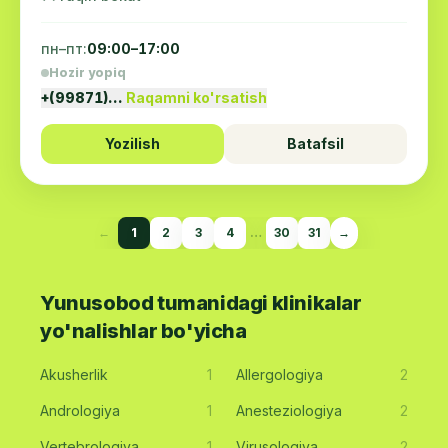
пн–пт:
09:00–17:00
Hozir yopiq
+(99871)…
Raqamni ko'rsatish
Yozilish
Batafsil
←
1
2
3
4
…
30
31
→
Yunusobod tumanidagi klinikalar
yo'nalishlar bo'yicha
Akusherlik
1
Allergologiya
2
Andrologiya
1
Anesteziologiya
2
Vertebrologiya
1
Virusologiya
2