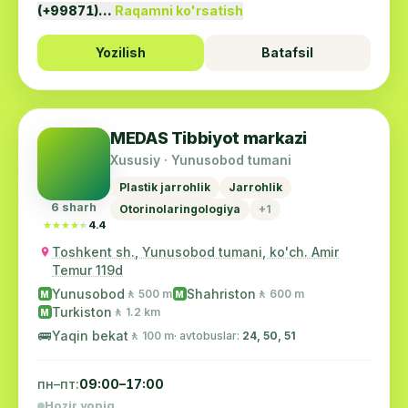
(+99871)…
Raqamni ko'rsatish
Yozilish
Batafsil
MEDAS Tibbiyot markazi
Xususiy · Yunusobod tumani
Plastik jarrohlik
Jarrohlik
6 sharh
Otorinolaringologiya
+1
★★★★★
★★★★★
4.4
Toshkent sh., Yunusobod tumani, ko'ch. Amir
Temur 119d
Yunusobod
Shahriston
🚶 500 m
🚶 600 m
M
M
Turkiston
🚶 1.2 km
M
🚌
Yaqin bekat
🚶 100 m
· avtobuslar:
24, 50, 51
пн–пт:
09:00–17:00
Hozir yopiq