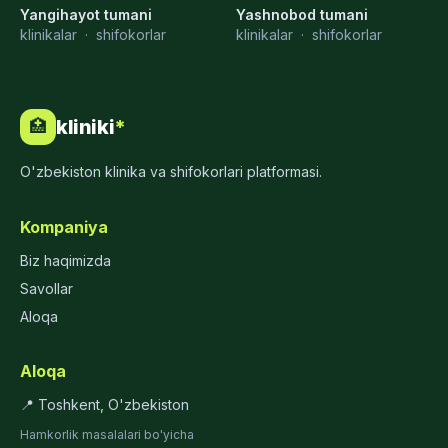
Yangihayot tumani
Yashnobod tumani
klinikalar
·
shifokorlar
klinikalar
·
shifokorlar
kliniki
*
🏥
O'zbekiston klinika va shifokorlari platformasi.
Kompaniya
Biz haqimizda
Savollar
Aloqa
Aloqa
📍 Toshkent, O'zbekiston
Hamkorlik masalalari bo'yicha