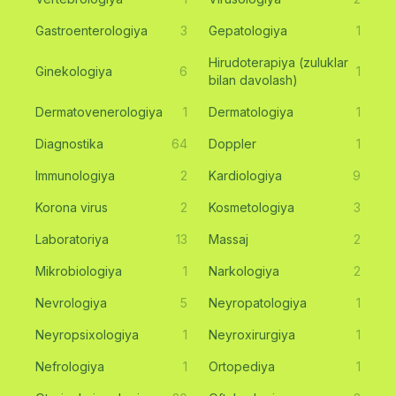
Gastroenterologiya
3
Gepatologiya
1
Hirudoterapiya (zuluklar
Ginekologiya
6
1
bilan davolash)
Dermatovenerologiya
1
Dermatologiya
1
Diagnostika
64
Doppler
1
Immunologiya
2
Kardiologiya
9
Korona virus
2
Kosmetologiya
3
Laboratoriya
13
Massaj
2
Mikrobiologiya
1
Narkologiya
2
Nevrologiya
5
Neyropatologiya
1
Neyropsixologiya
1
Neyroxirurgiya
1
Nefrologiya
1
Ortopediya
1