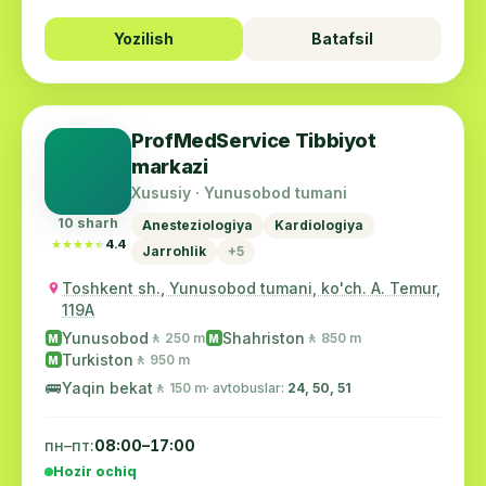
Yozilish
Batafsil
ProfMedService Tibbiyot
markazi
Xususiy · Yunusobod tumani
10 sharh
Anesteziologiya
Kardiologiya
★★★★★
★★★★★
4.4
Jarrohlik
+5
Toshkent sh., Yunusobod tumani, ko'ch. A. Temur,
119A
Yunusobod
Shahriston
🚶 250 m
🚶 850 m
M
M
Turkiston
🚶 950 m
M
🚌
Yaqin bekat
🚶 150 m
· avtobuslar:
24, 50, 51
пн–пт:
08:00–17:00
Hozir ochiq