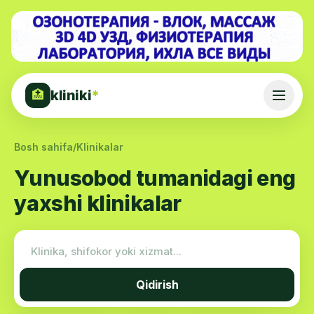
kliniki
*
🏥
Bosh sahifa
/
Klinikalar
Yunusobod tumanidagi eng
yaxshi klinikalar
Qidirish