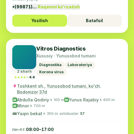
+(99871)…
Raqamni ko'rsatish
Yozilish
Batafsil
Vitros Diagnostics
Xususiy · Yunusobod tumani
Diagnostika
Laboratoriya
2 sharh
Korona virus
★★★★★
★★★★★
4.4
Toshkent sh., Yunusobod tumani, ko'ch.
Bodomzor 37d
Abdulla Qodiriy
Yunus Rajabiy
🚶 100 m
🚶 600 m
M
M
Minor
🚶 700 m
M
🚌
Yaqin bekat
🚶 350 m
· avtobuslar:
57
пн–пт:
08:00–17:00