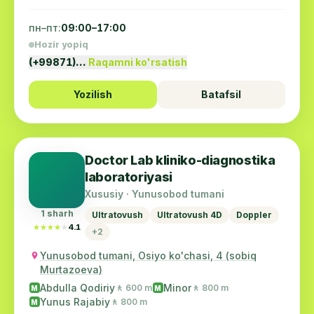
пн–пт:
09:00–17:00
Hozir yopiq
(+99871)…
Raqamni ko'rsatish
Yozilish
Batafsil
Doctor Lab kliniko-diagnostika
laboratoriyasi
Xususiy · Yunusobod tumani
1 sharh
Ultratovush
Ultratovush 4D
Doppler
★★★★★
★★★★★
4.1
+2
Yunusobod tumani, Osiyo ko'chasi, 4 (sobiq
Murtazoeva)
Abdulla Qodiriy
Minor
🚶 600 m
🚶 800 m
M
M
Yunus Rajabiy
🚶 800 m
M