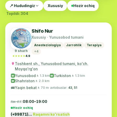
📍 Hududingiz
Xususiy
Hozir ochiq
Topildi: 304
Shifo Nur
Xususiy · Yunusobod tumani
Anesteziologiya
Jarrohlik
Terapiya
9 sharh
+4
★★★★★
★★★★★
4.9
Toshkent sh., Yunusobod tumani, ko'ch.
Moyqo'rg'on
Yunusobod
Turkiston
🚶 1.3 km
🚶 1.3 km
M
M
Shahriston
🚶 2.0 km
M
🚌
Yaqin bekat
🚶 70 m
· avtobuslar:
43, 51
пн–пт:
08:00–19:00
Hozir ochiq
(+99871)…
Raqamni ko'rsatish