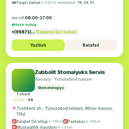
🚌
Yaqin bekat
🚶 220 m
· avtobuslar:
19, 24, 51
пн–сб:
08:00–17:00
Hozir ochiq
+(99871)…
Raqamni ko'rsatish
Yozilish
Batafsil
Zubbolit Stomalyuks Servis
Xususiy · Yunusobod tumani
Stomatologiya
1 sharh
★★★★★
★★★★★
3.8
Toshkent sh., Yunusobod tumani, Minor massiv,
113d
Xalqlar Do'stligi
Paxtakor
🚶 700 m
🚶 750 m
M
M
Mustaqillik maydoni
🚶 1.3 km
M