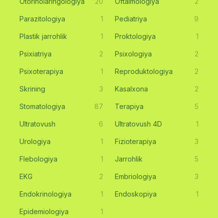
Otorinolaringologiya
20
Oftalmologiya
2
Parazitologiya
1
Pediatriya
9
Plastik jarrohlik
1
Proktologiya
1
Psixiatriya
2
Psixologiya
2
Psixoterapiya
1
Reproduktologiya
2
Skrining
3
Kasalxona
2
Stomatologiya
87
Terapiya
5
Ultratovush
6
Ultratovush 4D
1
Urologiya
1
Fizioterapiya
3
Flebologiya
1
Jarrohlik
5
EKG
2
Embriologiya
3
Endokrinologiya
1
Endoskopiya
1
Epidemiologiya
1