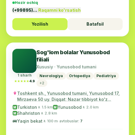
Hozir ochiq
(+99895)…
Raqamni ko'rsatish
Yozilish
Batafsil
Sog'lom bolalar Yunusobod
filiali
Xususiy · Yunusobod tumani
1 sharh
Nevrologiya
Ortopediya
Pediatriya
★★★★★
★★★★★
4.9
+2
Toshkent sh., Yunusobod tumani, Yunusobod 17,
Mirzaeva 50 uy. Diqqat: Nazar tibbiyot ko'z...
Turkiston
Yunusobod
🚶 1.5 km
🚶 2.0 km
M
M
Shahriston
🚶 2.8 km
M
🚌
Yaqin bekat
🚶 100 m
· avtobuslar:
7