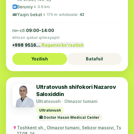
Beruniy
🚶 3.6 km
M
🚌
Yaqin bekat
🚶 170 m
· avtobuslar:
42
пн–сб:
09:00–14:00
Hozir qabul qilmayapti
+998 9516…
Raqamni ko'rsatish
Yozilish
Batafsil
Ultratovush shifokori Nazarov
Saloxiddin
Ultratovush · Olmazor tumani
Ultratovush
🏥 Doctor Hasan Medical Center
Toshkent sh., Olmazor tumani, Sebzor massivi, Ts
17/18, 1d