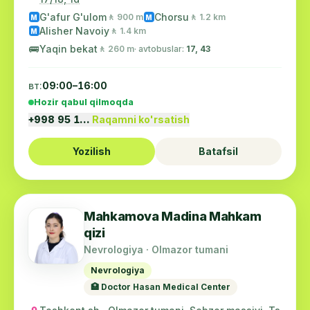
G'afur G'ulom
Chorsu
🚶 900 m
🚶 1.2 km
M
M
Alisher Navoiy
🚶 1.4 km
M
🚌
Yaqin bekat
🚶 260 m
· avtobuslar:
17, 43
вт:
09:00–16:00
Hozir qabul qilmoqda
+998 95 1…
Raqamni ko'rsatish
Yozilish
Batafsil
Mahkamova Madina Mahkam
qizi
Nevrologiya · Olmazor tumani
Nevrologiya
🏥 Doctor Hasan Medical Center