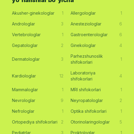
Akusher-ginekologlar
1
Allergologlar
1
Androloglar
3
Anesteziologlar
6
Vertebrologlar
1
Gastroenterologlar
6
Gepatologlar
2
Ginekologlar
4
Parhezshunoslik
Dermatologlar
3
1
shifokorlari
Laboratoriya
Kardiologlar
12
4
shifokorlari
Mammaloglar
1
MRI shifokorlari
1
Nevrologlar
9
Neyropatologlar
2
Nefrologlar
1
Optika shifokorlari
1
Ortopediya shifokorlari
2
Otorinolaringologlar
5
Pediatrlar
3
Proktologlar
1