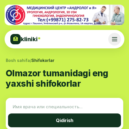
kliniki
*
🏥
Bosh sahifa
/
Shifokorlar
Olmazor tumanidagi eng
yaxshi shifokorlar
Qidirish