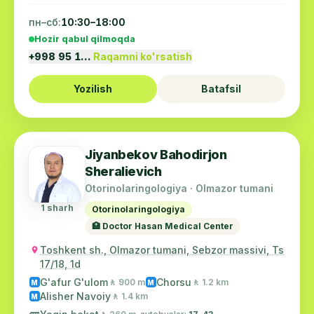
пн–сб:
10:30–18:00
Hozir qabul qilmoqda
+998 95 1…
Raqamni ko'rsatish
Yozilish
Batafsil
Jiyanbekov Bahodirjon
Sheralievich
Otorinolaringologiya · Olmazor tumani
1 sharh
Otorinolaringologiya
🏥 Doctor Hasan Medical Center
Toshkent sh., Olmazor tumani, Sebzor massivi, Ts
17/18, 1d
G'afur G'ulom
Chorsu
🚶 900 m
🚶 1.2 km
M
M
Alisher Navoiy
🚶 1.4 km
M