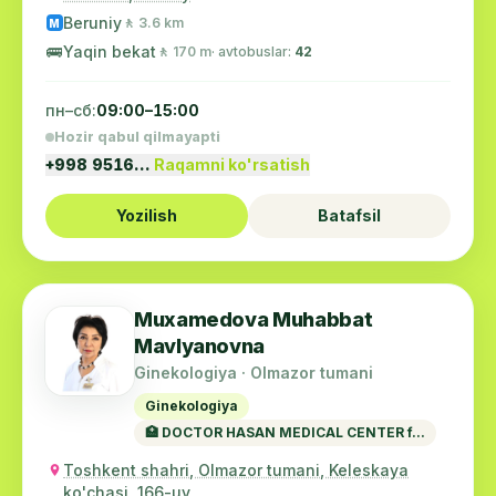
Beruniy
🚶 3.6 km
M
🚌
Yaqin bekat
🚶 170 m
· avtobuslar:
42
пн–сб:
09:00–15:00
Hozir qabul qilmayapti
+998 9516…
Raqamni ko'rsatish
Yozilish
Batafsil
Muxamedova Muhabbat
Mavlyanovna
Ginekologiya · Olmazor tumani
Ginekologiya
🏥 DOCTOR HASAN MEDICAL CENTER f...
Toshkent shahri, Olmazor tumani, Keleskaya
ko'chasi, 166-uy