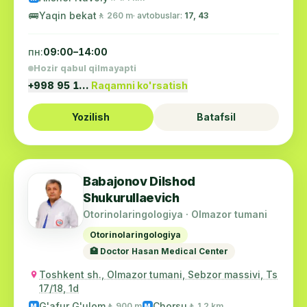
🚌
Yaqin bekat
🚶 260 m
· avtobuslar:
17, 43
пн:
09:00–14:00
Hozir qabul qilmayapti
+998 95 1…
Raqamni ko'rsatish
Yozilish
Batafsil
Babajonov Dilshod
Shukurullaevich
Otorinolaringologiya · Olmazor tumani
Otorinolaringologiya
🏥 Doctor Hasan Medical Center
Toshkent sh., Olmazor tumani, Sebzor massivi, Ts
17/18, 1d
G'afur G'ulom
Chorsu
🚶 900 m
🚶 1.2 km
M
M