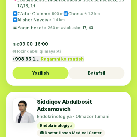
17/18, 1d
G'afur G'ulom
Chorsu
🚶 900 m
🚶 1.2 km
M
M
Alisher Navoiy
🚶 1.4 km
M
🚌
Yaqin bekat
🚶 260 m
· avtobuslar:
17, 43
пн:
09:00–16:00
Hozir qabul qilmayapti
+998 95 1…
Raqamni ko'rsatish
Yozilish
Batafsil
Siddiqov Abdulbosit
Adxamovich
Endokrinologiya · Olmazor tumani
Endokrinologiya
🏥 Doctor Hasan Medical Center