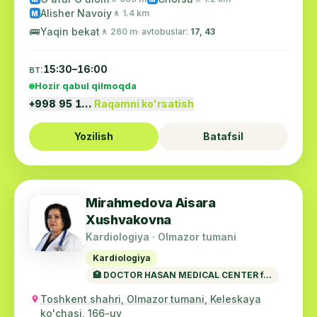
Alisher Navoiy
🚶 1.4 km
M
🚌
Yaqin bekat
🚶 260 m
· avtobuslar:
17, 43
вт:
15:30–16:00
Hozir qabul qilmoqda
+998 95 1…
Raqamni ko'rsatish
Yozilish
Batafsil
Mirahmedova Aisara
Xushvakovna
Kardiologiya · Olmazor tumani
Kardiologiya
🏥 DOCTOR HASAN MEDICAL CENTER f...
Toshkent shahri, Olmazor tumani, Keleskaya
ko'chasi, 166-uy