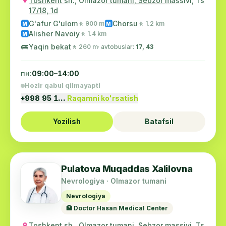
Toshkent sh., Olmazor tumani, Sebzor massivi, Ts
17/18, 1d
G'afur G'ulom
Chorsu
🚶 900 m
🚶 1.2 km
M
M
Alisher Navoiy
🚶 1.4 km
M
🚌
Yaqin bekat
🚶 260 m
· avtobuslar:
17, 43
пн:
09:00–14:00
Hozir qabul qilmayapti
+998 95 1…
Raqamni ko'rsatish
Yozilish
Batafsil
Pulatova Muqaddas Xalilovna
Nevrologiya · Olmazor tumani
Nevrologiya
🏥 Doctor Hasan Medical Center
Toshkent sh., Olmazor tumani, Sebzor massivi, Ts