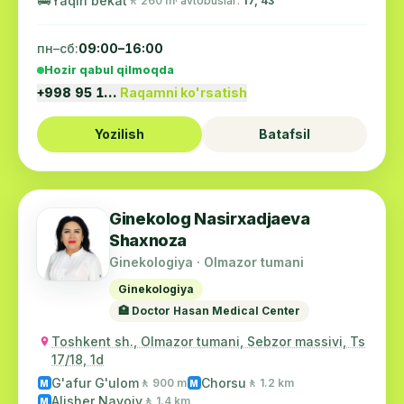
🚌
Yaqin bekat
🚶 260 m
· avtobuslar:
17, 43
пн–сб:
09:00–16:00
Hozir qabul qilmoqda
+998 95 1…
Raqamni ko'rsatish
Yozilish
Batafsil
Ginekolog Nasirxadjaeva
Shaxnoza
Ginekologiya · Olmazor tumani
Ginekologiya
🏥 Doctor Hasan Medical Center
Toshkent sh., Olmazor tumani, Sebzor massivi, Ts
17/18, 1d
G'afur G'ulom
Chorsu
🚶 900 m
🚶 1.2 km
M
M
Alisher Navoiy
🚶 1.4 km
M