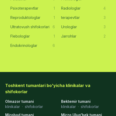
Psixoterapevtlar
1
Radiologlar
4
Reproduktologlar
1
terapevtlar
3
Ultratovush shifokorlari
6
Urologlar
3
Flebologlar
1
Jarrohlar
2
Endokrinologlar
6
Toshkent tumanlari bo'yicha klinikalar va
shifokorlar
Olmazor tumani
Bektemir tumani
klinikalar
·
shifokorlar
klinikalar
·
shifokorlar
Mirobod tumani
Mirzo Ulug'bek tumani