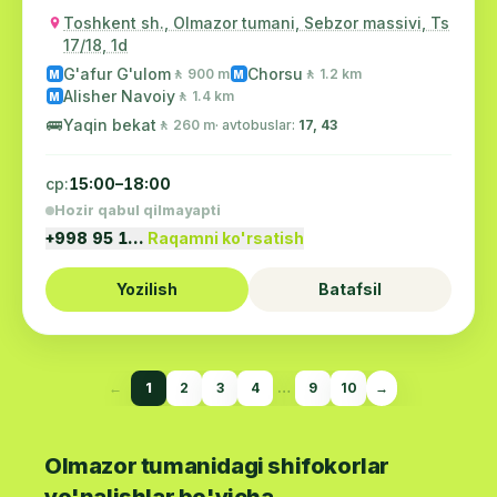
Toshkent sh., Olmazor tumani, Sebzor massivi, Ts
17/18, 1d
G'afur G'ulom
Chorsu
🚶 900 m
🚶 1.2 km
M
M
Alisher Navoiy
🚶 1.4 km
M
🚌
Yaqin bekat
🚶 260 m
· avtobuslar:
17, 43
ср:
15:00–18:00
Hozir qabul qilmayapti
+998 95 1…
Raqamni ko'rsatish
Yozilish
Batafsil
←
1
2
3
4
…
9
10
→
Olmazor tumanidagi shifokorlar
yo'nalishlar bo'yicha