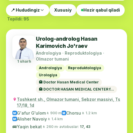
📍 Hududingiz
Xususiy
Hozir qabul qiladi
Topildi: 95
Urolog-androlog Hasan
Karimovich Jo'raev
Andrologiya · Reproduktologiya ·
Olmazor tumani
1 sharh
Andrologiya
Reproduktologiya
Urologiya
🏥 Doctor Hasan Medical Center
🏥 DOCTOR HASAN MEDICAL CENTER f...
Toshkent sh., Olmazor tumani, Sebzor massivi, Ts
17/18, 1d
G'afur G'ulom
Chorsu
🚶 900 m
🚶 1.2 km
M
M
Alisher Navoiy
🚶 1.4 km
M
🚌
Yaqin bekat
🚶 260 m
· avtobuslar:
17, 43