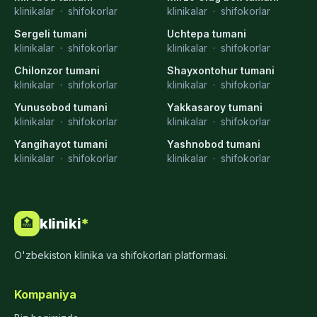
klinikalar
·
shifokorlar
klinikalar
·
shifokorlar
Sergeli tumani
Uchtepa tumani
klinikalar
·
shifokorlar
klinikalar
·
shifokorlar
Chilonzor tumani
Shayxontohur tumani
klinikalar
·
shifokorlar
klinikalar
·
shifokorlar
Yunusobod tumani
Yakkasaroy tumani
klinikalar
·
shifokorlar
klinikalar
·
shifokorlar
Yangihayot tumani
Yashnobod tumani
klinikalar
·
shifokorlar
klinikalar
·
shifokorlar
kliniki
*
🏥
O'zbekiston klinika va shifokorlari platformasi.
Kompaniya