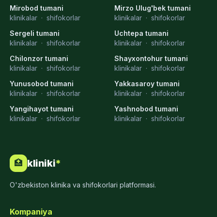
Mirobod tumani
Mirzo Ulug'bek tumani
klinikalar
·
shifokorlar
klinikalar
·
shifokorlar
Sergeli tumani
Uchtepa tumani
klinikalar
·
shifokorlar
klinikalar
·
shifokorlar
Chilonzor tumani
Shayxontohur tumani
klinikalar
·
shifokorlar
klinikalar
·
shifokorlar
Yunusobod tumani
Yakkasaroy tumani
klinikalar
·
shifokorlar
klinikalar
·
shifokorlar
Yangihayot tumani
Yashnobod tumani
klinikalar
·
shifokorlar
klinikalar
·
shifokorlar
kliniki
*
🏥
O'zbekiston klinika va shifokorlari platformasi.
Kompaniya