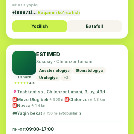
Hozir yopiq
+(99871)…
Raqamni ko'rsatish
Yozilish
Batafsil
ESTIMED
Xususiy · Chilonzor tumani
Anesteziologiya
Stomatologiya
1 sharh
Urologiya
+3
★★★★★
★★★★★
4.8
Toshkent sh., Chilonzor tumani, 3-uy, 43d
Mirzo Ulug'bek
Chilonzor
🚶 900 m
🚶 1.3 km
M
M
Novza
🚶 1.4 km
M
🚌
Yaqin bekat
🚶 150 m
· avtobuslar:
2
пн–пт:
09:00–17:00