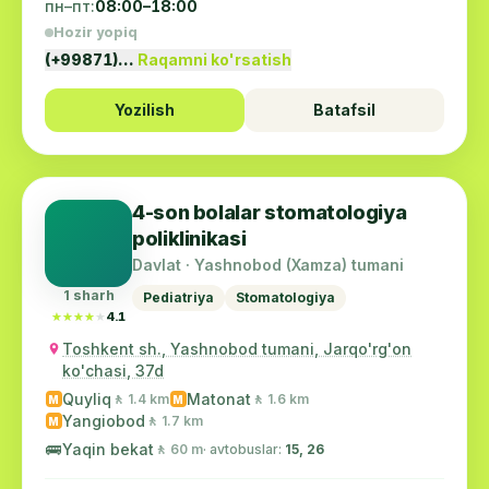
пн–пт:
08:00–18:00
Hozir yopiq
(+99871)…
Raqamni ko'rsatish
Yozilish
Batafsil
4-son bolalar stomatologiya
poliklinikasi
Davlat · Yashnobod (Xamza) tumani
1 sharh
Pediatriya
Stomatologiya
★★★★★
★★★★★
4.1
Toshkent sh., Yashnobod tumani, Jarqo'rg'on
ko'chasi, 37d
Quyliq
Matonat
🚶 1.4 km
🚶 1.6 km
M
M
Yangiobod
🚶 1.7 km
M
🚌
Yaqin bekat
🚶 60 m
· avtobuslar:
15, 26