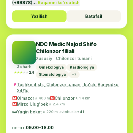
(+99878)…
Raqamni ko'rsatish
Yozilish
Batafsil
NDC Medic Najod Shifo
Chilonzor filiali
Xususiy · Chilonzor tumani
3 sharh
Ginekologiya
Kardiologiya
★★★★★
★★★★★
2.9
Stomatologiya
+7
Toshkent sh., Chilonzor tumani, ko'ch. Bunyodkor
24/1d
Olmazor
Chilonzor
🚶 400 m
🚶 1.4 km
M
M
Mirzo Ulug'bek
🚶 2.4 km
M
🚌
Yaqin bekat
🚶 220 m
· avtobuslar:
41
пн–пт:
09:00–18:00