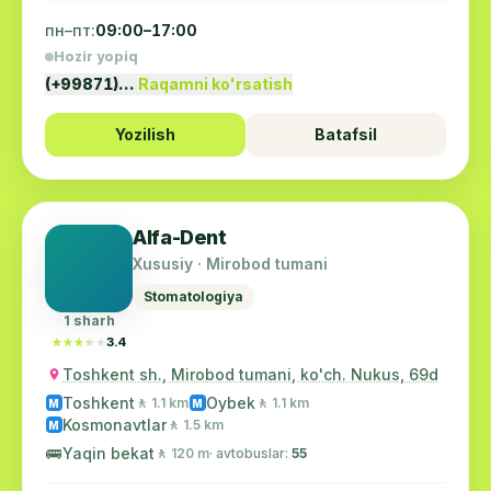
пн–пт:
09:00–17:00
Hozir yopiq
(+99871)…
Raqamni ko'rsatish
Yozilish
Batafsil
Alfa-Dent
Xususiy · Mirobod tumani
Stomatologiya
1 sharh
★★★★★
★★★★★
3.4
Toshkent sh., Mirobod tumani, ko'ch. Nukus, 69d
Toshkent
Oybek
🚶 1.1 km
🚶 1.1 km
M
M
Kosmonavtlar
🚶 1.5 km
M
🚌
Yaqin bekat
🚶 120 m
· avtobuslar:
55