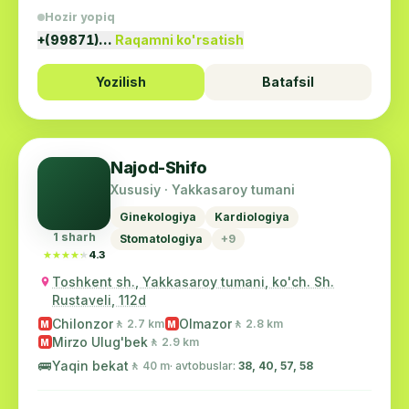
Hozir yopiq
+(99871)…
Raqamni ko'rsatish
Yozilish
Batafsil
Najod-Shifo
Xususiy · Yakkasaroy tumani
Ginekologiya
Kardiologiya
1 sharh
Stomatologiya
+9
★★★★★
★★★★★
4.3
Toshkent sh., Yakkasaroy tumani, ko'ch. Sh.
Rustaveli, 112d
Chilonzor
Olmazor
🚶 2.7 km
🚶 2.8 km
M
M
Mirzo Ulug'bek
🚶 2.9 km
M
🚌
Yaqin bekat
🚶 40 m
· avtobuslar:
38, 40, 57, 58