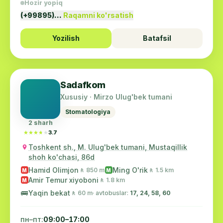
Hozir yopiq
(+99895)…
Raqamni ko'rsatish
Yozilish
Batafsil
Sadafkom
Xususiy · Mirzo Ulug'bek tumani
Stomatologiya
2 sharh
★★★★★
★★★★★
3.7
Toshkent sh., M. Ulug'bek tumani, Mustaqillik
shoh ko'chasi, 86d
Hamid Olimjon
Ming O'rik
🚶 850 m
🚶 1.5 km
M
M
Amir Temur xiyoboni
🚶 1.8 km
M
🚌
Yaqin bekat
🚶 60 m
· avtobuslar:
17, 24, 58, 60
пн–пт:
09:00–17:00