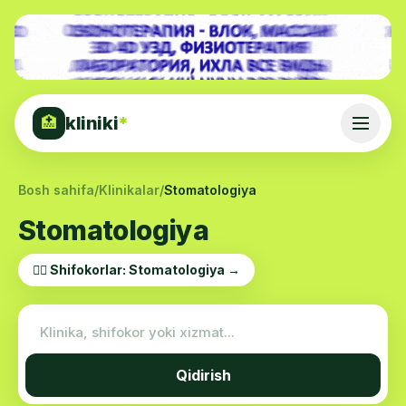
kliniki
*
🏥
Bosh sahifa
/
Klinikalar
/
Stomatologiya
Stomatologiya
👨‍⚕️ Shifokorlar: Stomatologiya →
Qidirish