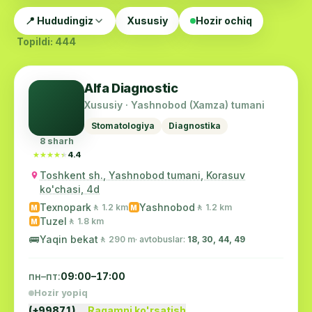
📍 Hududingiz
Xususiy
Hozir ochiq
Topildi: 444
Alfa Diagnostic
Xususiy · Yashnobod (Xamza) tumani
Stomatologiya
Diagnostika
8 sharh
★★★★★
★★★★★
4.4
Toshkent sh., Yashnobod tumani, Korasuv
ko'chasi, 4d
Texnopark
Yashnobod
🚶 1.2 km
🚶 1.2 km
M
M
Tuzel
🚶 1.8 km
M
🚌
Yaqin bekat
🚶 290 m
· avtobuslar:
18, 30, 44, 49
пн–пт:
09:00–17:00
Hozir yopiq
(+99871)…
Raqamni ko'rsatish