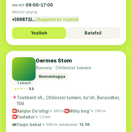
пн–пт:
09:00–17:00
Hozir yopiq
+(99871)…
Raqamni ko'rsatish
Yozilish
Batafsil
Germes Stom
Xususiy · Chilonzor tumani
Stomatologiya
1 sharh
★★★★★
★★★★★
3.1
Toshkent sh., Chilonzor tumani, ko'ch. Bunyodkor,
10d
Xalqlar Do'stligi
Milliy bog'
🚶 350 m
🚶 700 m
M
M
Paxtakor
🚶 1.2 km
M
🚌
Yaqin bekat
🚶 390 m
· avtobuslar:
13, 56