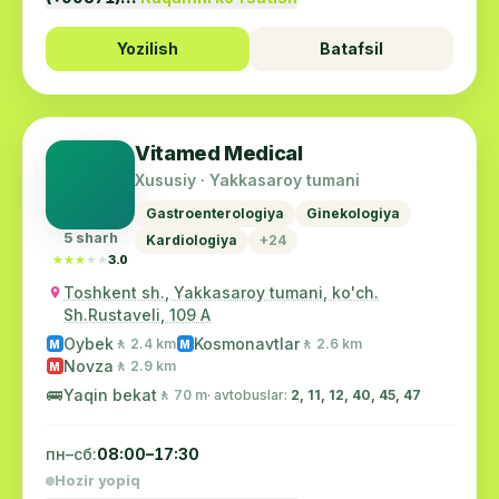
Yozilish
Batafsil
Vitamed Medical
Xususiy · Yakkasaroy tumani
Gastroenterologiya
Ginekologiya
5 sharh
Kardiologiya
+24
★★★★★
★★★★★
3.0
Toshkent sh., Yakkasaroy tumani, ko'ch.
Sh.Rustaveli, 109 A
Oybek
Kosmonavtlar
🚶 2.4 km
🚶 2.6 km
M
M
Novza
🚶 2.9 km
M
🚌
Yaqin bekat
🚶 70 m
· avtobuslar:
2, 11, 12, 40, 45, 47
пн–сб:
08:00–17:30
Hozir yopiq