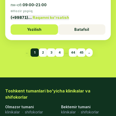
пн–сб:
09:00–21:00
Hozir yopiq
(+99871)…
Raqamni ko'rsatish
Yozilish
Batafsil
←
1
2
3
4
…
44
45
→
Toshkent tumanlari bo'yicha klinikalar va
shifokorlar
Olmazor tumani
Bektemir tumani
klinikalar
·
shifokorlar
klinikalar
·
shifokorlar