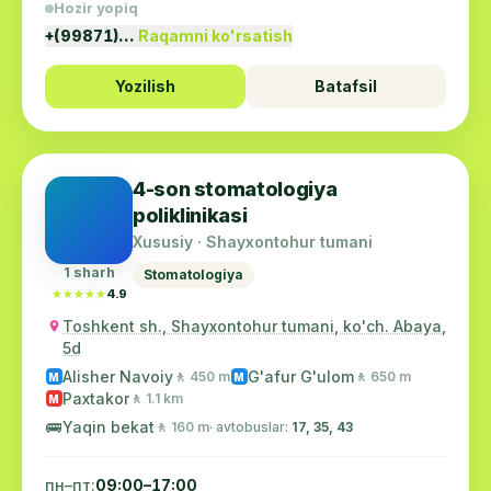
Hozir yopiq
+(99871)…
Raqamni ko'rsatish
Yozilish
Batafsil
4-son stomatologiya
poliklinikasi
Xususiy · Shayxontohur tumani
1 sharh
Stomatologiya
★★★★★
★★★★★
4.9
Toshkent sh., Shayxontohur tumani, ko'ch. Abaya,
5d
Alisher Navoiy
G'afur G'ulom
🚶 450 m
🚶 650 m
M
M
Paxtakor
🚶 1.1 km
M
🚌
Yaqin bekat
🚶 160 m
· avtobuslar:
17, 35, 43
пн–пт:
09:00–17:00