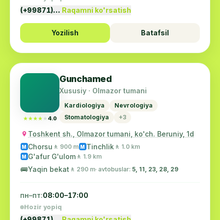
(+99871)…
Raqamni ko'rsatish
Yozilish
Batafsil
Gunchamed
Xususiy · Olmazor tumani
Kardiologiya
Nevrologiya
Stomatologiya
+3
★★★★★
★★★★★
4.0
Toshkent sh., Olmazor tumani, ko'ch. Beruniy, 1d
Chorsu
Tinchlik
🚶 900 m
🚶 1.0 km
M
M
G'afur G'ulom
🚶 1.9 km
M
🚌
Yaqin bekat
🚶 290 m
· avtobuslar:
5, 11, 23, 28, 29
пн–пт:
08:00–17:00
Hozir yopiq
(+99871)…
Raqamni ko'rsatish