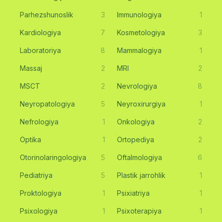
Parhezshunoslik
3
Immunologiya
1
Kardiologiya
7
Kosmetologiya
3
Laboratoriya
8
Mammalogiya
1
Massaj
2
MRI
2
MSCT
2
Nevrologiya
8
Neyropatologiya
5
Neyroxirurgiya
1
Nefrologiya
1
Onkologiya
2
Optika
1
Ortopediya
2
Otorinolaringologiya
5
Oftalmologiya
6
Pediatriya
5
Plastik jarrohlik
1
Proktologiya
1
Psixiatriya
1
Psixologiya
1
Psixoterapiya
1