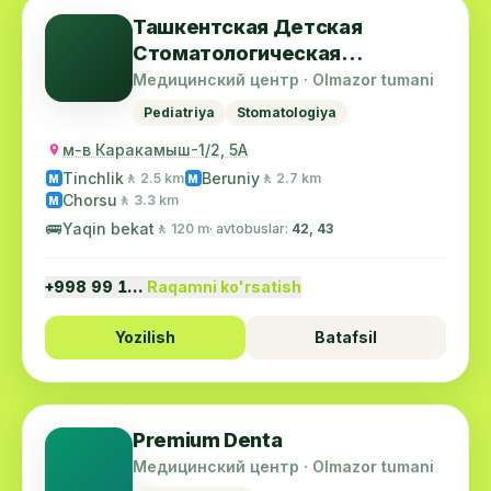
Ташкентская Детская
Стоматологическая
Поликлиника №5
Медицинский центр · Olmazor tumani
Pediatriya
Stomatologiya
м-в Каракамыш-1/2, 5А
Tinchlik
Beruniy
🚶 2.5 km
🚶 2.7 km
M
M
Chorsu
🚶 3.3 km
M
🚌
Yaqin bekat
🚶 120 m
· avtobuslar:
42, 43
+998 99 1…
Raqamni ko'rsatish
Yozilish
Batafsil
Premium Denta
Медицинский центр · Olmazor tumani