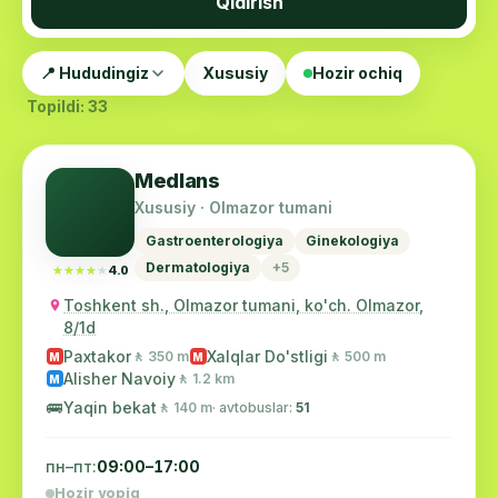
Qidirish
📍 Hududingiz
Xususiy
Hozir ochiq
Topildi: 33
Medlans
Xususiy · Olmazor tumani
Gastroenterologiya
Ginekologiya
Dermatologiya
+5
★★★★★
★★★★★
4.0
Toshkent sh., Olmazor tumani, ko'ch. Olmazor,
8/1d
Paxtakor
Xalqlar Do'stligi
🚶 350 m
🚶 500 m
M
M
Alisher Navoiy
🚶 1.2 km
M
🚌
Yaqin bekat
🚶 140 m
· avtobuslar:
51
пн–пт:
09:00–17:00
Hozir yopiq