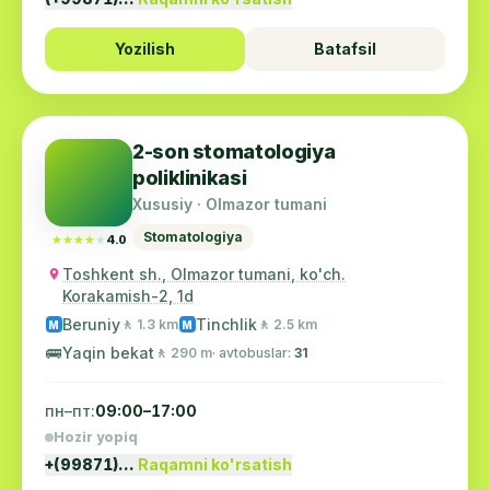
Yozilish
Batafsil
2-son stomatologiya
poliklinikasi
Xususiy · Olmazor tumani
Stomatologiya
★★★★★
★★★★★
4.0
Toshkent sh., Olmazor tumani, ko'ch.
Korakamish-2, 1d
Beruniy
Tinchlik
🚶 1.3 km
🚶 2.5 km
M
M
🚌
Yaqin bekat
🚶 290 m
· avtobuslar:
31
пн–пт:
09:00–17:00
Hozir yopiq
+(99871)…
Raqamni ko'rsatish