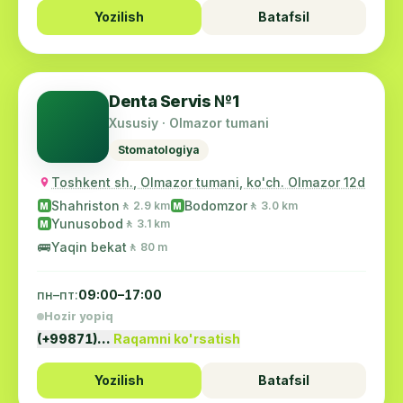
Yozilish
Batafsil
Denta Servis №1
Xususiy · Olmazor tumani
Stomatologiya
Toshkent sh., Olmazor tumani, ko'ch. Olmazor 12d
Shahriston
Bodomzor
🚶 2.9 km
🚶 3.0 km
M
M
Yunusobod
🚶 3.1 km
M
🚌
Yaqin bekat
🚶 80 m
пн–пт:
09:00–17:00
Hozir yopiq
(+99871)…
Raqamni ko'rsatish
Yozilish
Batafsil