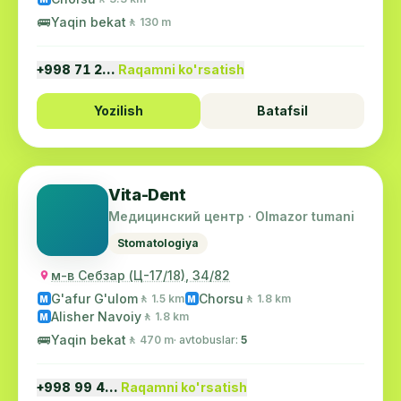
🚌
Yaqin bekat
🚶 130 m
+998 71 2…
Raqamni ko'rsatish
Yozilish
Batafsil
Vita-Dent
Медицинский центр · Olmazor tumani
Stomatologiya
м-в Себзар (Ц-17/18), 34/82
G'afur G'ulom
Chorsu
🚶 1.5 km
🚶 1.8 km
M
M
Alisher Navoiy
🚶 1.8 km
M
🚌
Yaqin bekat
🚶 470 m
· avtobuslar:
5
+998 99 4…
Raqamni ko'rsatish