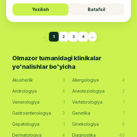
Yozilish
Batafsil
←
1
2
3
4
→
Olmazor tumanidagi klinikalar
yo'nalishlar bo'yicha
Akusherlik
3
Allergologiya
4
Andrologiya
4
Anesteziologiya
2
Venerologiya
1
Vertebrologiya
1
Gastroenterologiya
3
Genetika
1
Gepatologiya
1
Ginekologiya
6
Dermatologiya
4
Diagnostika
40