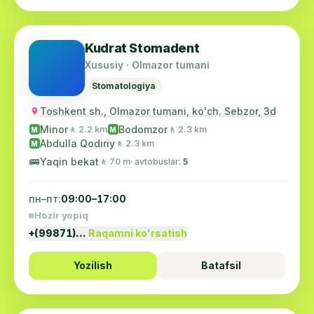
Kudrat Stomadent
Xususiy · Olmazor tumani
Stomatologiya
Toshkent sh., Olmazor tumani, ko'ch. Sebzor, 3d
Minor
Bodomzor
🚶 2.2 km
🚶 2.3 km
M
M
Abdulla Qodiriy
🚶 2.3 km
M
🚌
Yaqin bekat
🚶 70 m
· avtobuslar:
5
пн–пт:
09:00–17:00
Hozir yopiq
+(99871)…
Raqamni ko'rsatish
Yozilish
Batafsil