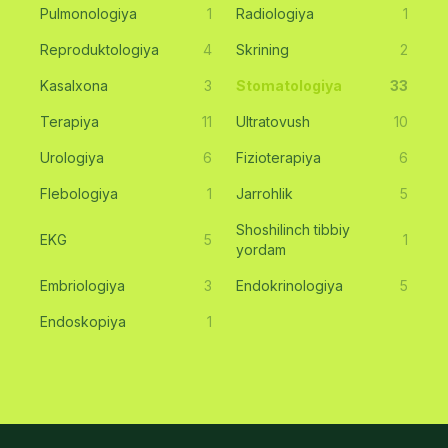
Pulmonologiya
1
Radiologiya
1
Reproduktologiya
4
Skrining
2
Kasalxona
3
Stomatologiya
33
Terapiya
11
Ultratovush
10
Urologiya
6
Fizioterapiya
6
Flebologiya
1
Jarrohlik
5
Shoshilinch tibbiy
EKG
5
1
yordam
Embriologiya
3
Endokrinologiya
5
Endoskopiya
1