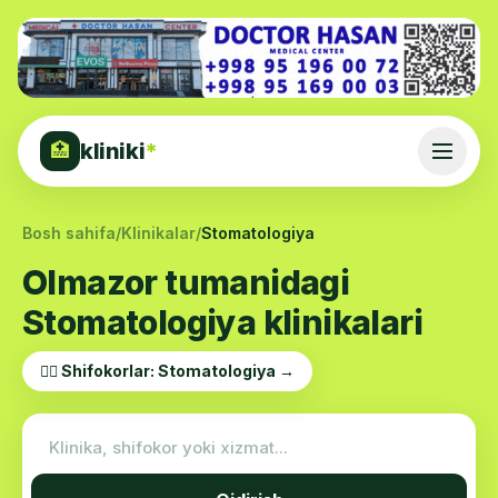
kliniki
*
🏥
Bosh sahifa
/
Klinikalar
/
Stomatologiya
Olmazor tumanidagi
Stomatologiya klinikalari
👨‍⚕️ Shifokorlar: Stomatologiya →