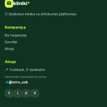
kliniki
*
🏥
O'zbekiston klinika va shifokorlari platformasi.
Kompaniya
Biz haqimizda
Savollar
Aloqa
Aloqa
📍 Toshkent, O'zbekiston
Hamkorlik masalalari bo'yicha
@miro_uzb
T
I
F
Y