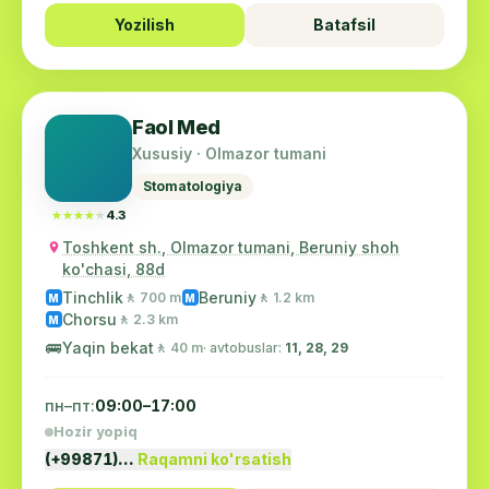
Yozilish
Batafsil
Faol Med
Xususiy · Olmazor tumani
Stomatologiya
★★★★★
★★★★★
4.3
Toshkent sh., Olmazor tumani, Beruniy shoh
ko'chasi, 88d
Tinchlik
Beruniy
🚶 700 m
🚶 1.2 km
M
M
Chorsu
🚶 2.3 km
M
🚌
Yaqin bekat
🚶 40 m
· avtobuslar:
11, 28, 29
пн–пт:
09:00–17:00
Hozir yopiq
(+99871)…
Raqamni ko'rsatish