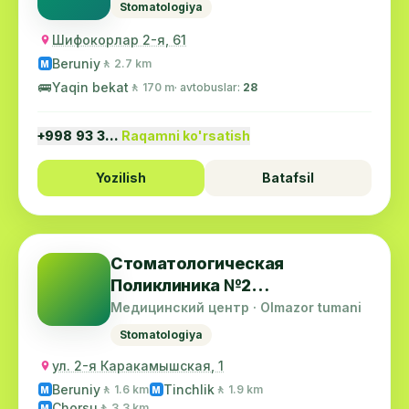
Stomatologiya
Шифокорлар 2-я, 61
Beruniy
🚶 2.7 km
M
🚌
Yaqin bekat
🚶 170 m
· avtobuslar:
28
+998 93 3…
Raqamni ko'rsatish
Yozilish
Batafsil
Стоматологическая
Поликлиника №2
Алмазарского Района
Медицинский центр · Olmazor tumani
Stomatologiya
ул. 2-я Каракамышская, 1
Beruniy
Tinchlik
🚶 1.6 km
🚶 1.9 km
M
M
Chorsu
🚶 3.3 km
M