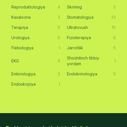
Reproduktologiya
4
Skrining
2
Kasalxona
3
Stomatologiya
33
Terapiya
11
Ultratovush
10
Urologiya
6
Fizioterapiya
6
Flebologiya
1
Jarrohlik
5
Shoshilinch tibbiy
EKG
5
1
yordam
Embriologiya
3
Endokrinologiya
5
Endoskopiya
1