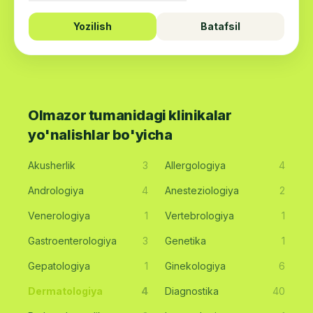
Yozilish
Batafsil
Olmazor tumanidagi klinikalar
yo'nalishlar bo'yicha
Akusherlik
3
Allergologiya
4
Andrologiya
4
Anesteziologiya
2
Venerologiya
1
Vertebrologiya
1
Gastroenterologiya
3
Genetika
1
Gepatologiya
1
Ginekologiya
6
Dermatologiya
4
Diagnostika
40