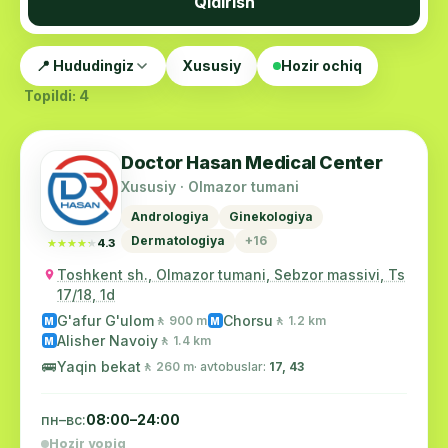
Qidirish
📍 Hududingiz
Xususiy
Hozir ochiq
Topildi: 4
Doctor Hasan Medical Center
Xususiy · Olmazor tumani
Andrologiya
Ginekologiya
Dermatologiya
+16
★★★★★
★★★★★
4.3
Toshkent sh., Olmazor tumani, Sebzor massivi, Ts
17/18, 1d
G'afur G'ulom
Chorsu
🚶 900 m
🚶 1.2 km
M
M
Alisher Navoiy
🚶 1.4 km
M
🚌
Yaqin bekat
🚶 260 m
· avtobuslar:
17, 43
пн–вс:
08:00–24:00
Hozir yopiq