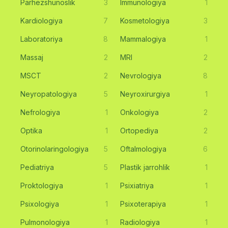
Parhezshunoslik
3
Immunologiya
1
Kardiologiya
7
Kosmetologiya
3
Laboratoriya
8
Mammalogiya
1
Massaj
2
MRI
2
MSCT
2
Nevrologiya
8
Neyropatologiya
5
Neyroxirurgiya
1
Nefrologiya
1
Onkologiya
2
Optika
1
Ortopediya
2
Otorinolaringologiya
5
Oftalmologiya
6
Pediatriya
5
Plastik jarrohlik
1
Proktologiya
1
Psixiatriya
1
Psixologiya
1
Psixoterapiya
1
Pulmonologiya
1
Radiologiya
1