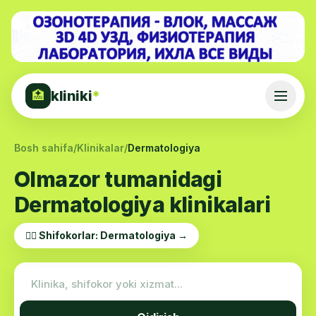
kliniki
*
🏥
Bosh sahifa
/
Klinikalar
/
Dermatologiya
Olmazor tumanidagi
Dermatologiya klinikalari
👨‍⚕️ Shifokorlar: Dermatologiya →