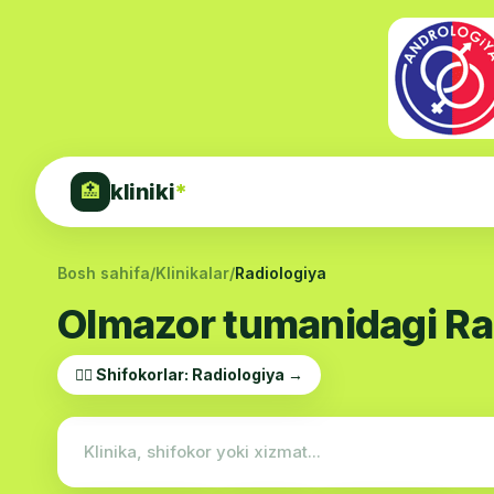
kliniki
*
🏥
Bosh sahifa
/
Klinikalar
/
Radiologiya
Olmazor tumanidagi Radi
👨‍⚕️ Shifokorlar: Radiologiya →