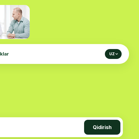
iklar
UZ
Qidirish