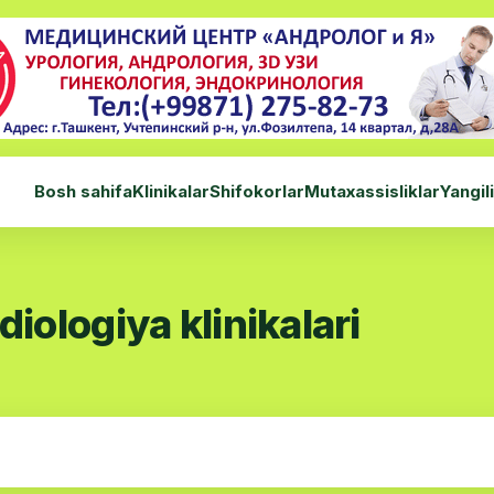
Bosh sahifa
Klinikalar
Shifokorlar
Mutaxassisliklar
Yangil
ologiya klinikalari