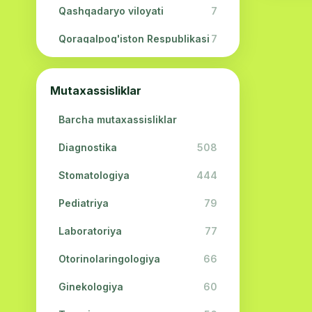
Qashqadaryo viloyati
7
Qoraqalpog'iston Respublikasi
7
Navoiy viloyati
5
Mutaxassisliklar
Jizzax viloyati
3
Barcha mutaxassisliklar
Surxondaryo viloyati
2
Diagnostika
508
Sirdaryo viloyati
2
Stomatologiya
444
Xorazm viloyati
2
Pediatriya
79
Laboratoriya
77
Otorinolaringologiya
66
Ginekologiya
60