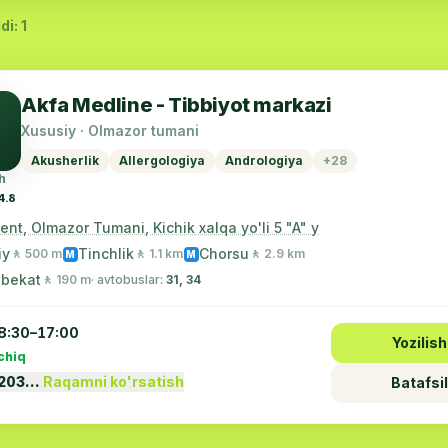
di: 1
Akfa Medline - Tibbiyot markazi
Xususiy · Olmazor tumani
Akusherlik
Allergologiya
Andrologiya
+28
h
4.8
nt, Olmazor Tumani, Kichik xalqa yo'li 5 "A" y
iy
Tinchlik
Chorsu
🚶 500 m
🚶 1.1 km
🚶 2.9 km
M
M
 bekat
🚶 190 m
· avtobuslar:
31, 34
8:30–17:00
Yozilish
chiq
1203…
Raqamni ko'rsatish
Batafsil