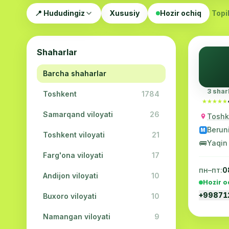
📍 Hududingiz
Xususiy
Hozir ochiq
Topil
Shaharlar
Barcha shaharlar
3 shar
Toshkent
1784
★★★★★
★★★★★
Samarqand viloyati
26
Toshke
Berun
M
Toshkent viloyati
21
🚌
Yaqin
Farg'ona viloyati
17
пн–пт:
0
Andijon viloyati
10
Hozir o
+9987
Buxoro viloyati
10
Namangan viloyati
9