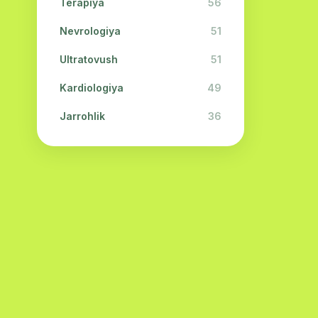
Terapiya
56
Nevrologiya
51
Ultratovush
51
Kardiologiya
49
Jarrohlik
36
Fizioterapiya
31
Kosmetologiya
28
Urologiya
28
Oftalmologiya
26
Dermatologiya
23
Endokrinologiya
21
Neyropatologiya
21