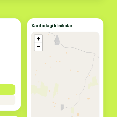
Xaritadagi klinikalar
+
−