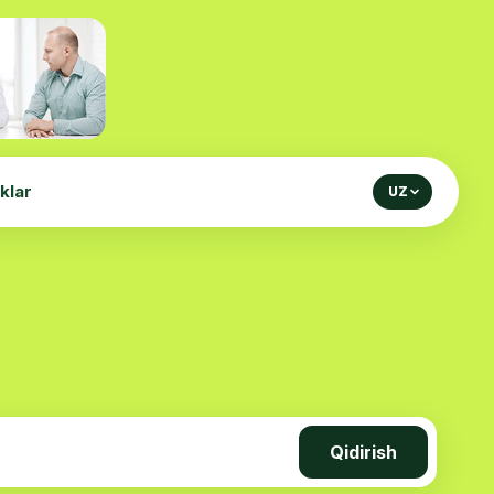
iklar
UZ
Qidirish