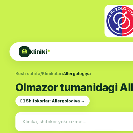
kliniki
*
🏥
Bosh sahifa
/
Klinikalar
/
Allergologiya
Olmazor tumanidagi Alle
👨‍⚕️ Shifokorlar: Allergologiya →