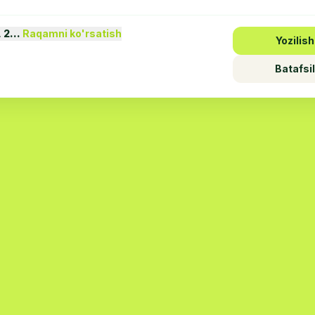
1 2…
Raqamni ko'rsatish
Yozilish
Batafsil