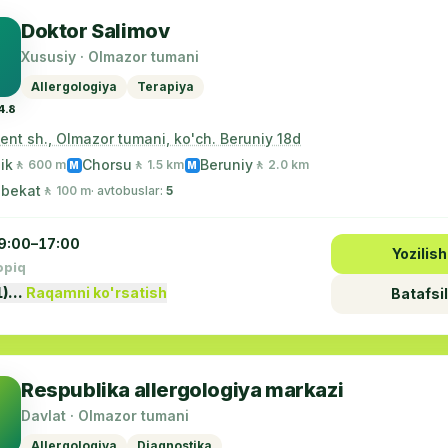
Doktor Salimov
Xususiy · Olmazor tumani
Allergologiya
Terapiya
4.8
nt sh., Olmazor tumani, ko'ch. Beruniy 18d
ik
Chorsu
Beruniy
🚶 600 m
🚶 1.5 km
🚶 2.0 km
M
M
 bekat
🚶 100 m
· avtobuslar:
5
9:00–17:00
Yozilish
opiq
1)…
Raqamni ko'rsatish
Batafsil
Respublika allergologiya markazi
Davlat · Olmazor tumani
Allergologiya
Diagnostika