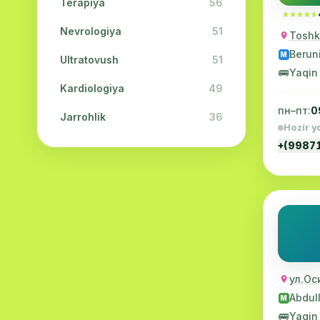
Terapiya
56
★★★★★
★★★★★
Nevrologiya
51
Toshke
Berun
M
Ultratovush
51
🚌
Yaqin
Kardiologiya
49
пн–пт:
0
Jarrohlik
36
Hozir y
Fizioterapiya
31
+(9987
Kosmetologiya
28
Urologiya
28
Oftalmologiya
26
Dermatologiya
23
ул.Ос
Endokrinologiya
21
Abdull
M
🚌
Yaqin
Neyropatologiya
21