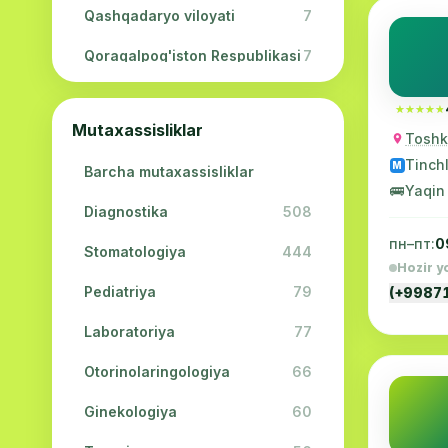
Qashqadaryo viloyati
7
Qoraqalpog'iston Respublikasi
7
Navoiy viloyati
5
★★★★★
★★★★★
Mutaxassisliklar
Jizzax viloyati
3
Toshke
Tinchl
M
Barcha mutaxassisliklar
Surxondaryo viloyati
2
🚌
Yaqin
Diagnostika
508
Sirdaryo viloyati
2
пн–пт:
0
Stomatologiya
444
Xorazm viloyati
2
Hozir y
Pediatriya
79
(+9987
Laboratoriya
77
Otorinolaringologiya
66
Ginekologiya
60