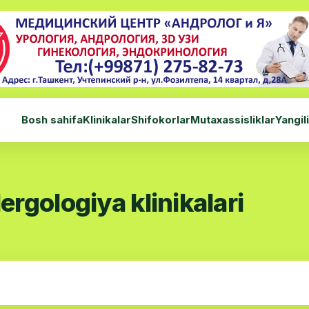
Bosh sahifa
Klinikalar
Shifokorlar
Mutaxassisliklar
Yangil
rgologiya klinikalari