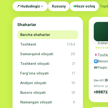
📍 Hududingiz
Xususiy
Hozir ochiq
Topil
Shaharlar
Barcha shaharlar
3 shar
Toshkent
1784
★★★★★
★★★★★
Samarqand viloyati
26
Toshke
Berun
M
Toshkent viloyati
21
🚌
Yaqin
Farg'ona viloyati
17
пн–пт:
0
Andijon viloyati
10
Hozir y
+9987
Buxoro viloyati
10
Namangan viloyati
9