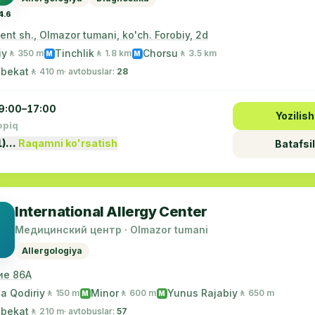
4.6
nt sh., Olmazor tumani, ko'ch. Forobiy, 2d
iy
Tinchlik
Chorsu
🚶 350 m
🚶 1.8 km
🚶 3.5 km
M
M
 bekat
🚶 410 m
· avtobuslar:
28
9:00–17:00
Yozilish
opiq
1)…
Raqamni ko'rsatish
Batafsil
International Allergy Center
Медицинский центр · Olmazor tumani
Allergologiya
ие 86А
a Qodiriy
Minor
Yunus Rajabiy
🚶 150 m
🚶 600 m
🚶 650 m
M
M
 bekat
🚶 210 m
· avtobuslar:
57