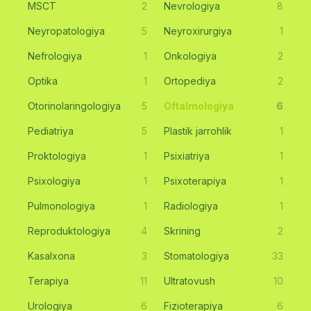
MSCT
2
Nevrologiya
8
Neyropatologiya
5
Neyroxirurgiya
1
Nefrologiya
1
Onkologiya
2
Optika
1
Ortopediya
2
Otorinolaringologiya
5
Oftalmologiya
6
Pediatriya
5
Plastik jarrohlik
1
Proktologiya
1
Psixiatriya
1
Psixologiya
1
Psixoterapiya
1
Pulmonologiya
1
Radiologiya
1
Reproduktologiya
4
Skrining
2
Kasalxona
3
Stomatologiya
33
Terapiya
11
Ultratovush
10
Urologiya
6
Fizioterapiya
6