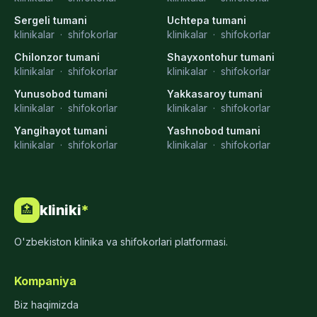
Sergeli tumani
Uchtepa tumani
klinikalar
·
shifokorlar
klinikalar
·
shifokorlar
Chilonzor tumani
Shayxontohur tumani
klinikalar
·
shifokorlar
klinikalar
·
shifokorlar
Yunusobod tumani
Yakkasaroy tumani
klinikalar
·
shifokorlar
klinikalar
·
shifokorlar
Yangihayot tumani
Yashnobod tumani
klinikalar
·
shifokorlar
klinikalar
·
shifokorlar
kliniki
*
🏥
O'zbekiston klinika va shifokorlari platformasi.
Kompaniya
Biz haqimizda