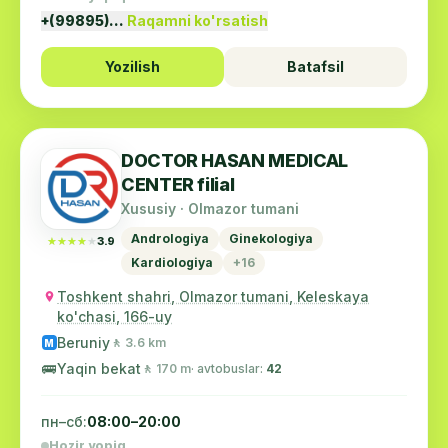
+(99895)…
Raqamni ko'rsatish
Yozilish
Batafsil
DOCTOR HASAN MEDICAL
CENTER filial
Xususiy · Olmazor tumani
Andrologiya
Ginekologiya
★★★★★
★★★★★
3.9
Kardiologiya
+16
Toshkent shahri, Olmazor tumani, Keleskaya
ko'chasi, 166-uy
Beruniy
🚶 3.6 km
M
🚌
Yaqin bekat
🚶 170 m
· avtobuslar:
42
пн–сб:
08:00–20:00
Hozir yopiq