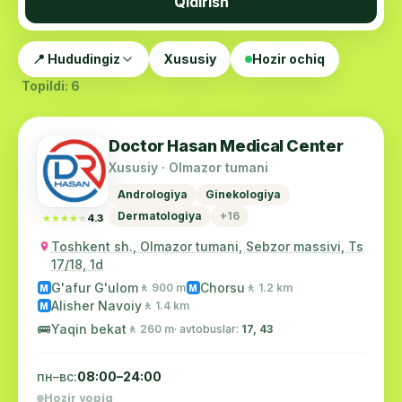
Qidirish
📍 Hududingiz
Xususiy
Hozir ochiq
Topildi: 6
Doctor Hasan Medical Center
Xususiy · Olmazor tumani
Andrologiya
Ginekologiya
Dermatologiya
+16
★★★★★
★★★★★
4.3
Toshkent sh., Olmazor tumani, Sebzor massivi, Ts
17/18, 1d
G'afur G'ulom
Chorsu
🚶 900 m
🚶 1.2 km
M
M
Alisher Navoiy
🚶 1.4 km
M
🚌
Yaqin bekat
🚶 260 m
· avtobuslar:
17, 43
пн–вс:
08:00–24:00
Hozir yopiq