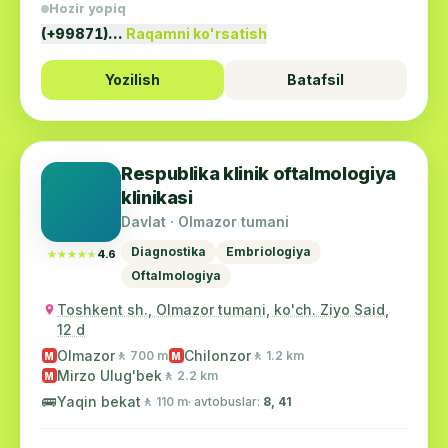
Hozir yopiq
(+99871)…
Raqamni ko'rsatish
Yozilish
Batafsil
Respublika klinik oftalmologiya
klinikasi
Davlat · Olmazor tumani
Diagnostika
Embriologiya
★★★★★
★★★★★
4.6
Oftalmologiya
Toshkent sh., Olmazor tumani, ko'ch. Ziyo Said,
12 d
Olmazor
Chilonzor
🚶 700 m
🚶 1.2 km
M
M
Mirzo Ulug'bek
🚶 2.2 km
M
🚌
Yaqin bekat
🚶 110 m
· avtobuslar:
8, 41