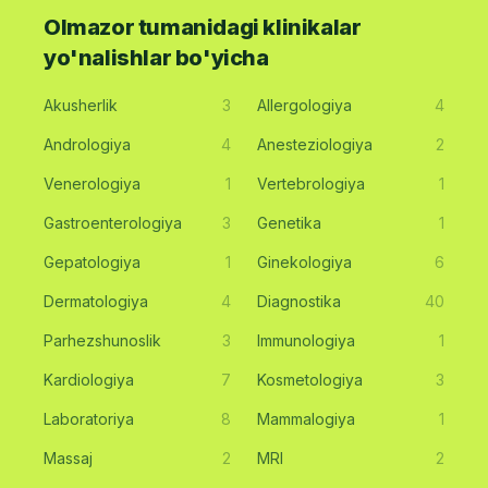
Olmazor tumanidagi klinikalar
yo'nalishlar bo'yicha
Akusherlik
3
Allergologiya
4
Andrologiya
4
Anesteziologiya
2
Venerologiya
1
Vertebrologiya
1
Gastroenterologiya
3
Genetika
1
Gepatologiya
1
Ginekologiya
6
Dermatologiya
4
Diagnostika
40
Parhezshunoslik
3
Immunologiya
1
Kardiologiya
7
Kosmetologiya
3
Laboratoriya
8
Mammalogiya
1
Massaj
2
MRI
2