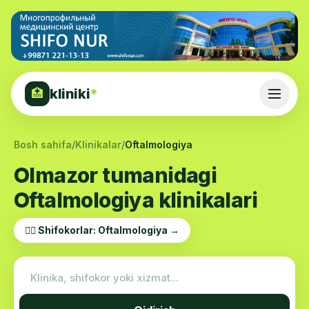
kliniki
*
🏥
Bosh sahifa
/
Klinikalar
/
Oftalmologiya
Olmazor tumanidagi
Oftalmologiya klinikalari
👨‍⚕️ Shifokorlar: Oftalmologiya →