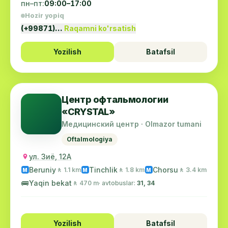
пн–пт:
09:00–17:00
Hozir yopiq
(+99871)…
Raqamni ko'rsatish
Yozilish
Batafsil
Центр офтальмологии
«CRYSTAL»
Медицинский центр · Olmazor tumani
Oftalmologiya
ул. Зиё, 12А
Beruniy
Tinchlik
Chorsu
🚶 1.1 km
🚶 1.8 km
🚶 3.4 km
M
M
M
🚌
Yaqin bekat
🚶 470 m
· avtobuslar:
31, 34
Yozilish
Batafsil