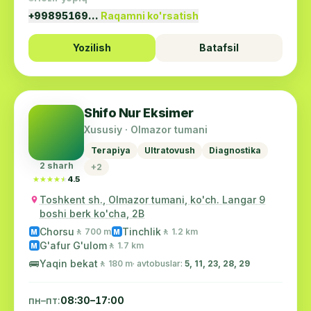
+99895169…
Raqamni ko'rsatish
Yozilish
Batafsil
Shifo Nur Eksimer
Xususiy · Olmazor tumani
Terapiya
Ultratovush
Diagnostika
2 sharh
+2
★★★★★
★★★★★
4.5
Toshkent sh., Olmazor tumani, ko'ch. Langar 9
boshi berk ko'cha, 2B
Chorsu
Tinchlik
🚶 700 m
🚶 1.2 km
M
M
G'afur G'ulom
🚶 1.7 km
M
🚌
Yaqin bekat
🚶 180 m
· avtobuslar:
5, 11, 23, 28, 29
пн–пт:
08:30–17:00