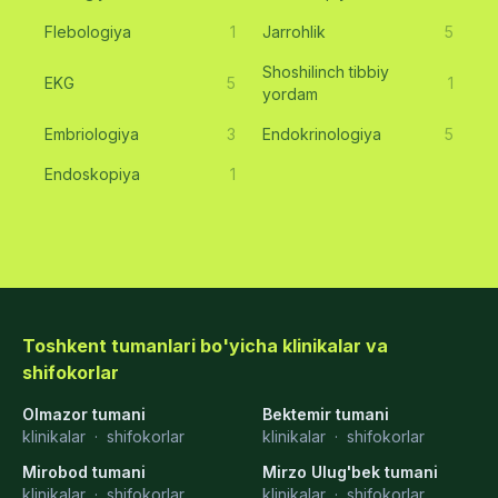
Flebologiya
1
Jarrohlik
5
Shoshilinch tibbiy
EKG
5
1
yordam
Embriologiya
3
Endokrinologiya
5
Endoskopiya
1
Toshkent tumanlari bo'yicha klinikalar va
shifokorlar
Olmazor tumani
Bektemir tumani
klinikalar
·
shifokorlar
klinikalar
·
shifokorlar
Mirobod tumani
Mirzo Ulug'bek tumani
klinikalar
·
shifokorlar
klinikalar
·
shifokorlar