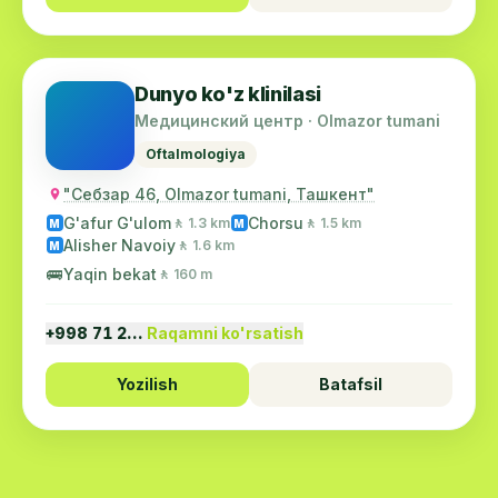
Dunyo ko'z klinilasi
Медицинский центр · Olmazor tumani
Oftalmologiya
"Себзар 46, Olmazor tumani, Ташкент"
G'afur G'ulom
Chorsu
🚶 1.3 km
🚶 1.5 km
M
M
Alisher Navoiy
🚶 1.6 km
M
🚌
Yaqin bekat
🚶 160 m
+998 71 2…
Raqamni ko'rsatish
Yozilish
Batafsil