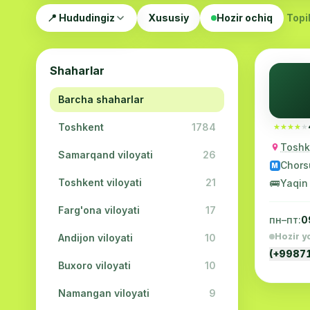
📍 Hududingiz
Xususiy
Hozir ochiq
Topil
Shaharlar
Barcha shaharlar
Toshkent
1784
★★★★★
★★★★★
Toshke
Samarqand viloyati
26
Chors
M
Toshkent viloyati
21
🚌
Yaqin
Farg'ona viloyati
17
пн–пт:
0
Hozir y
Andijon viloyati
10
(+9987
Buxoro viloyati
10
Namangan viloyati
9