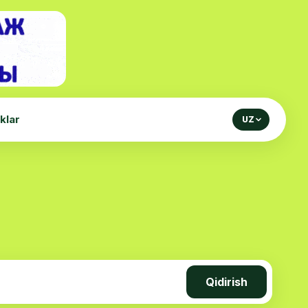
iklar
UZ
Qidirish