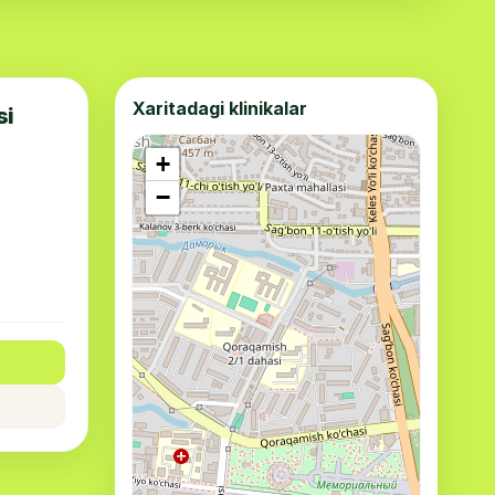
Xaritadagi klinikalar
si
+
−