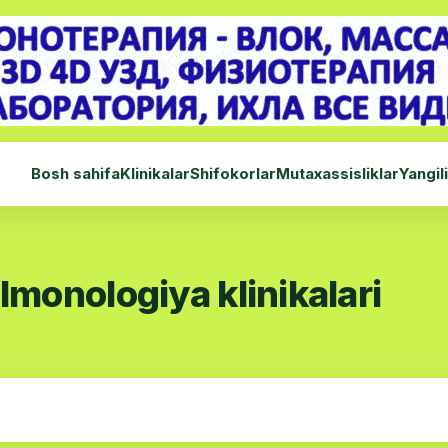
Bosh sahifa
Klinikalar
Shifokorlar
Mutaxassisliklar
Yangil
monologiya klinikalari