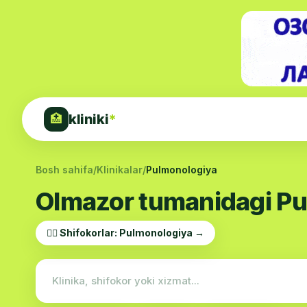
kliniki
*
🏥
Bosh sahifa
/
Klinikalar
/
Pulmonologiya
Olmazor tumanidagi Pul
👨‍⚕️ Shifokorlar: Pulmonologiya →