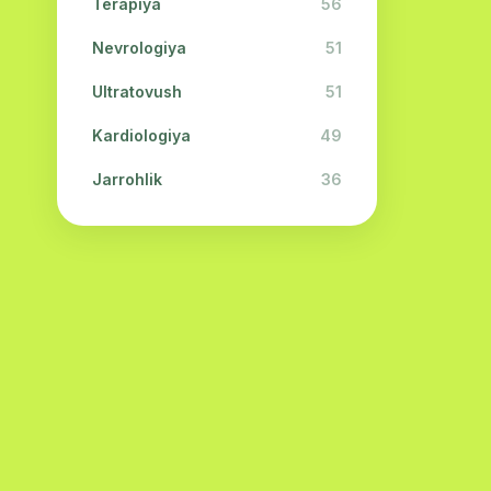
Terapiya
56
Nevrologiya
51
Ultratovush
51
Kardiologiya
49
Jarrohlik
36
Fizioterapiya
31
Kosmetologiya
28
Urologiya
28
Oftalmologiya
26
Dermatologiya
23
Endokrinologiya
21
Neyropatologiya
21