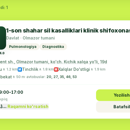
di: 1
1-son shahar sil kasalliklari klinik shifoxona
Davlat · Olmazor tumani
Pulmonologiya
Diagnostika
4.0
nt sh., Olmazor tumani, ko'ch. Kichik xalqa yo'li, 19d
u
Tinchlik
Xalqlar Do'stligi
🚶 1.2 km
🚶 1.8 km
🚶 1.9 km
M
M
 bekat
🚶 50 m
· avtobuslar:
20, 27, 35, 46, 53
9:00–17:00
Yozilish
opiq
1)…
Raqamni ko'rsatish
Batafsil