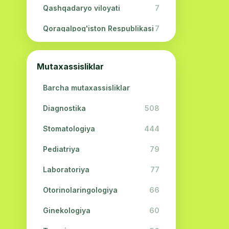
Qashqadaryo viloyati
7
Qoraqalpog'iston Respublikasi
7
Navoiy viloyati
5
Mutaxassisliklar
Jizzax viloyati
3
Barcha mutaxassisliklar
Surxondaryo viloyati
2
Diagnostika
508
Sirdaryo viloyati
2
Stomatologiya
444
Xorazm viloyati
2
Pediatriya
79
Laboratoriya
77
Otorinolaringologiya
66
Ginekologiya
60