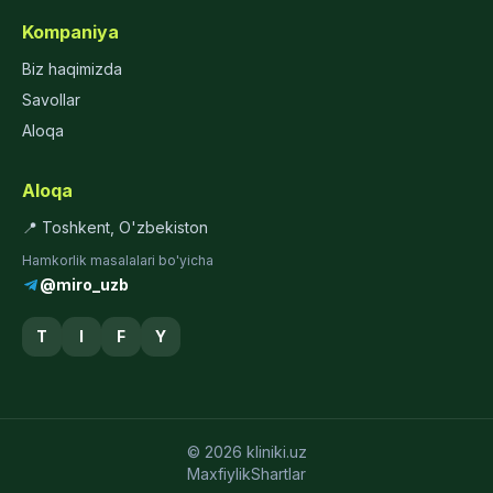
Kompaniya
Biz haqimizda
Savollar
Aloqa
Aloqa
📍 Toshkent, O'zbekiston
Hamkorlik masalalari bo'yicha
@miro_uzb
T
I
F
Y
© 2026 kliniki.uz
Maxfiylik
Shartlar