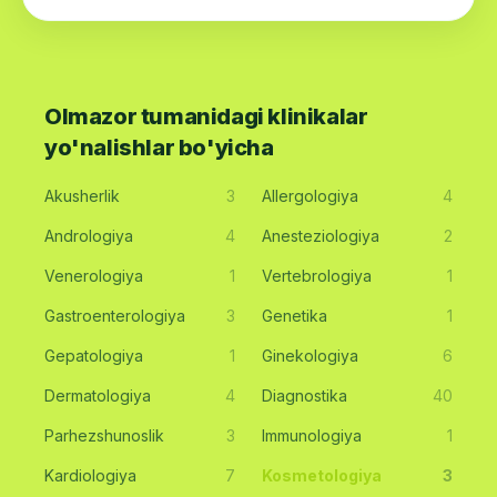
Olmazor tumanidagi klinikalar
yo'nalishlar bo'yicha
Akusherlik
3
Allergologiya
4
Andrologiya
4
Anesteziologiya
2
Venerologiya
1
Vertebrologiya
1
Gastroenterologiya
3
Genetika
1
Gepatologiya
1
Ginekologiya
6
Dermatologiya
4
Diagnostika
40
Parhezshunoslik
3
Immunologiya
1
Kardiologiya
7
Kosmetologiya
3