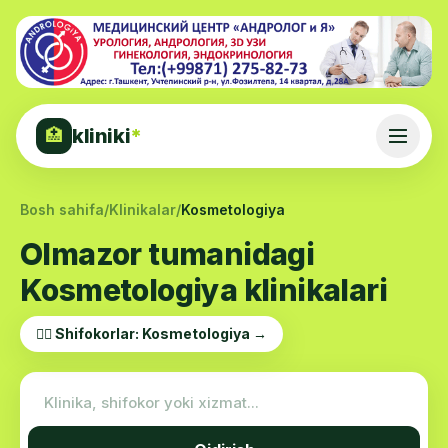
kliniki
*
🏥
Bosh sahifa
/
Klinikalar
/
Kosmetologiya
Olmazor tumanidagi
Kosmetologiya klinikalari
👨‍⚕️ Shifokorlar: Kosmetologiya →