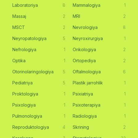
Laboratoriya
8
Mammalogiya
1
Massaj
2
MRI
2
MSCT
2
Nevrologiya
8
Neyropatologiya
5
Neyroxirurgiya
1
Nefrologiya
1
Onkologiya
2
Optika
1
Ortopediya
2
Otorinolaringologiya
5
Oftalmologiya
6
Pediatriya
5
Plastik jarrohlik
1
Proktologiya
1
Psixiatriya
1
Psixologiya
1
Psixoterapiya
1
Pulmonologiya
1
Radiologiya
1
Reproduktologiya
4
Skrining
2