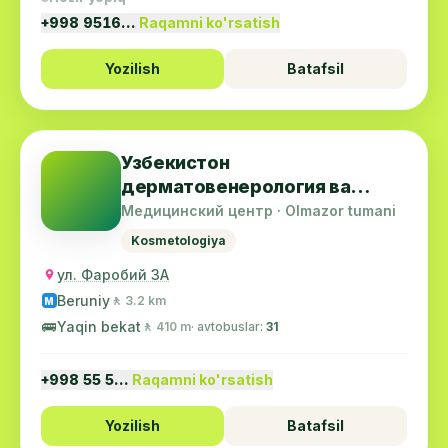
+998 9516…
Raqamni ko'rsatish
Yozilish
Batafsil
Узбекистон
дерматовенерология ва
косметология маркази
Медицинский центр · Olmazor tumani
Kosmetologiya
ул. Фаробий 3А
Beruniy
🚶 3.2 km
M
🚌
Yaqin bekat
🚶 410 m
· avtobuslar:
31
+998 55 5…
Raqamni ko'rsatish
Yozilish
Batafsil