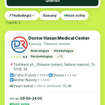
Qidirish
📍 Hududingiz
Xususiy
Hozir ochiq
Topildi: 3
Doctor Hasan Medical Center
Xususiy · Olmazor tumani
Andrologiya
Ginekologiya
Dermatologiya
+16
★★★★★
★★★★★
4.3
Toshkent sh., Olmazor tumani, Sebzor massivi, Ts
17/18, 1d
G'afur G'ulom
Chorsu
🚶 900 m
🚶 1.2 km
M
M
Alisher Navoiy
🚶 1.4 km
M
🚌
Yaqin bekat
🚶 260 m
· avtobuslar:
17, 43
пн–вс:
08:00–24:00
Hozir ochiq