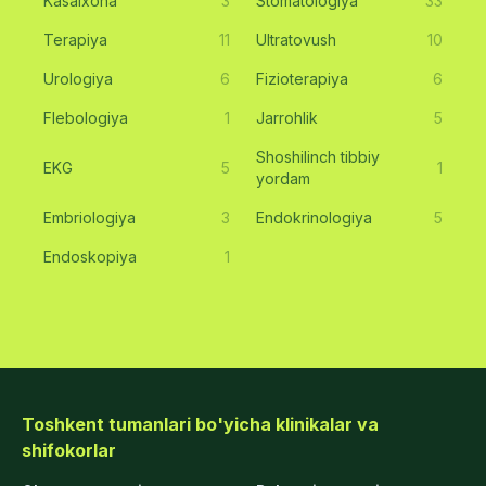
Kasalxona
3
Stomatologiya
33
Terapiya
11
Ultratovush
10
Urologiya
6
Fizioterapiya
6
Flebologiya
1
Jarrohlik
5
Shoshilinch tibbiy
EKG
5
1
yordam
Embriologiya
3
Endokrinologiya
5
Endoskopiya
1
Toshkent tumanlari bo'yicha klinikalar va
shifokorlar