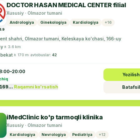
DOCTOR HASAN MEDICAL CENTER filial
Xususiy · Olmazor tumani
Andrologiya
Ginekologiya
Kardiologiya
+16
3.9
ent shahri, Olmazor tumani, Keleskaya ko'chasi, 166-uy
iy
🚶 3.6 km
 bekat
🚶 170 m
· avtobuslar:
42
8:00–20:00
Yozilish
chiq
5169…
Raqamni ko'rsatish
Batafsil
iMedClinic ko'p tarmoqli klinika
Xususiy · Olmazor tumani
Kardiologiya
Nevrologiya
Pediatriya
+12