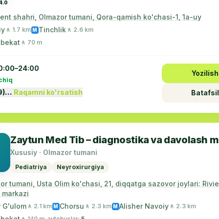
4.0
ent shahri, Olmazor tumani, Qora-qamish ko'chasi-1, 1a-uy
iy
Tinchlik
🚶 1.7 km
🚶 2.6 km
M
 bekat
🚶 70 m
0:00–24:00
Yozilish
chiq
9)…
Raqamni ko'rsatish
Batafsil
Zaytun Med Tib – diagnostika va davolash m
Xususiy · Olmazor tumani
Pediatriya
Neyroxirurgiya
r tumani, Usta Olim ko'chasi, 21, diqqatga sazovor joylari: Rivi
 markazi
r G'ulom
Chorsu
Alisher Navoiy
🚶 2.1 km
🚶 2.3 km
🚶 2.3 km
M
M
 bekat
🚶 140 m
· avtobuslar:
5