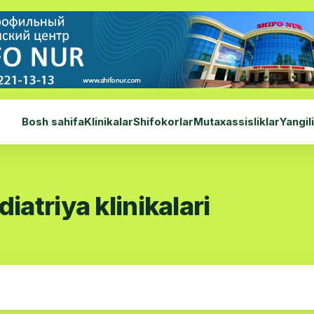
Bosh sahifa
Klinikalar
Shifokorlar
Mutaxassisliklar
Yangil
atriya klinikalari