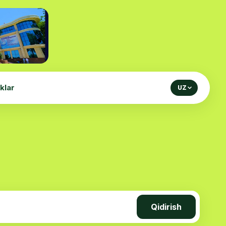
iklar
UZ
Qidirish