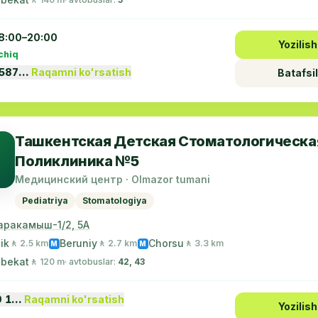
8:00–20:00
Yozilish
chiq
3587…
Raqamni ko'rsatish
Batafsil
Ташкентская Детская Стоматологическа
Поликлиника №5
Медицинский центр · Olmazor tumani
Pediatriya
Stomatologiya
аракамыш-1/2, 5А
ik
Beruniy
Chorsu
🚶 2.5 km
🚶 2.7 km
🚶 3.3 km
M
M
 bekat
🚶 120 m
· avtobuslar:
42, 43
9 1…
Raqamni ko'rsatish
Yozilish