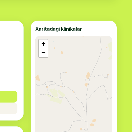
Xaritadagi klinikalar
+
−