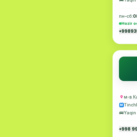
Embriologiya
20
пн–сб:
0
Akusherlik
19
Hozir o
+9989
Ortopediya
19
Massaj
18
Reproduktologiya
16
EKG
16
Gastroenterologiya
13
Andrologiya
12
м-в К
Tinchl
M
Kasalxona
11
🚌
Yaqin
Allergologiya
10
+998 9
Psixologiya
9