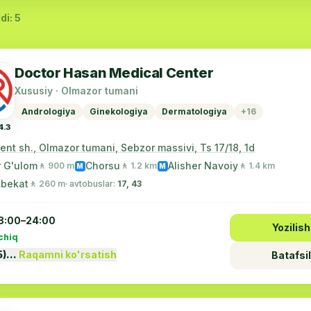
di: 5
Doctor Hasan Medical Center
Xususiy · Olmazor tumani
Andrologiya
Ginekologiya
Dermatologiya
+16
4.3
nt sh., Olmazor tumani, Sebzor massivi, Ts 17/18, 1d
r G'ulom
Chorsu
Alisher Navoiy
🚶 900 m
🚶 1.2 km
🚶 1.4 km
M
M
 bekat
🚶 260 m
· avtobuslar:
17, 43
8:00–24:00
Yozilish
chiq
5)…
Raqamni ko'rsatish
Batafsil