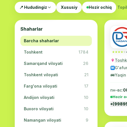
📍 Hududingiz
Xususiy
Hozir ochiq
Topil
Shaharlar
Barcha shaharlar
Toshkent
1784
★★★★★
★★★★★
Toshke
Samarqand viloyati
26
G'afu
M
Toshkent viloyati
21
🚌
Yaqin
Farg'ona viloyati
17
пн–вс:
0
Hozir o
Andijon viloyati
10
+(9989
Buxoro viloyati
10
Namangan viloyati
9