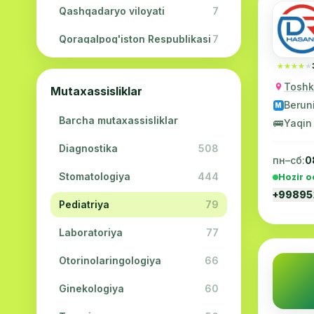
Qashqadaryo viloyati
7
Qoraqalpog'iston Respublikasi
7
Navoiy viloyati
5
★★★★★
★★★★★
Toshk
Mutaxassisliklar
Jizzax viloyati
3
Berun
M
Barcha mutaxassisliklar
Surxondaryo viloyati
2
🚌
Yaqin
Diagnostika
508
Sirdaryo viloyati
2
пн–сб:
0
Stomatologiya
444
Hozir o
Xorazm viloyati
2
+9989
Pediatriya
79
Laboratoriya
77
Otorinolaringologiya
66
Ginekologiya
60