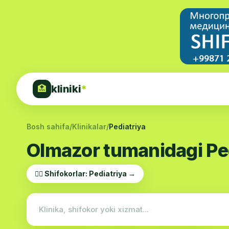
kliniki
*
🏥
Bosh sahifa
/
Klinikalar
/
Pediatriya
Olmazor tumanidagi Pedi
👨‍⚕️ Shifokorlar: Pediatriya →