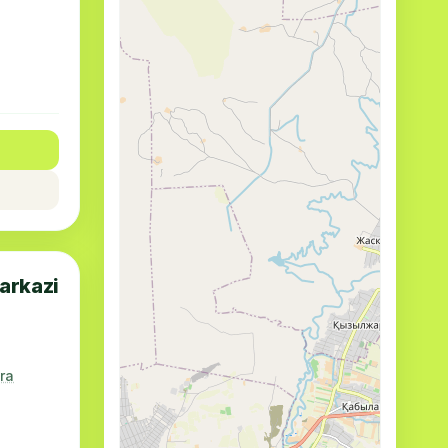
arkazi
era