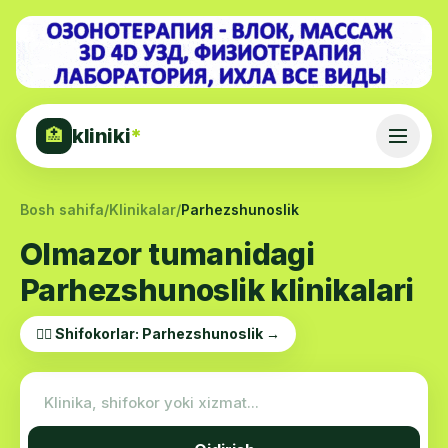
kliniki
*
🏥
Bosh sahifa
/
Klinikalar
/
Parhezshunoslik
Olmazor tumanidagi
Parhezshunoslik klinikalari
👨‍⚕️ Shifokorlar: Parhezshunoslik →