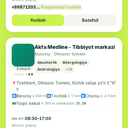
+99871203…
Raqamni ko'rsatish
Yozilish
Batafsil
Akfa Medline - Tibbiyot markazi
Xususiy · Olmazor tumani
Akusherlik
Allergologiya
3 sharh
Andrologiya
+28
★★★★★
★★★★★
4.8
Toshkent, Olmazor Tumani, Kichik xalqa yo'li 5 "A"
y
Beruniy
Tinchlik
Chorsu
🚶 500 m
🚶 1.1 km
🚶 2.9 km
M
M
M
🚌
Yaqin bekat
🚶 190 m
· avtobuslar:
31, 34
пн–пт:
08:30–17:00
Hozir yopiq