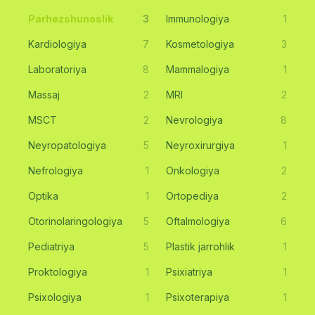
Parhezshunoslik
3
Immunologiya
1
Kardiologiya
7
Kosmetologiya
3
Laboratoriya
8
Mammalogiya
1
Massaj
2
MRI
2
MSCT
2
Nevrologiya
8
Neyropatologiya
5
Neyroxirurgiya
1
Nefrologiya
1
Onkologiya
2
Optika
1
Ortopediya
2
Otorinolaringologiya
5
Oftalmologiya
6
Pediatriya
5
Plastik jarrohlik
1
Proktologiya
1
Psixiatriya
1
Psixologiya
1
Psixoterapiya
1