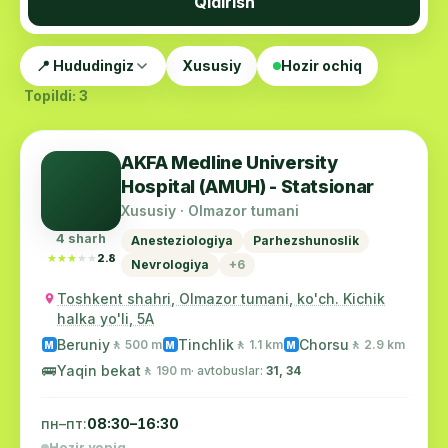
Qidirish
📍 Hududingiz
Xususiy
Hozir ochiq
Topildi: 3
AKFA Medline University
Hospital (AMUH) - Statsionar
Xususiy · Olmazor tumani
4 sharh
Anesteziologiya
Parhezshunoslik
★★★★★
★★★★★
2.8
Nevrologiya
+6
Toshkent shahri, Olmazor tumani, ko'ch. Kichik
halka yo'li, 5A
Beruniy
Tinchlik
Chorsu
🚶 500 m
🚶 1.1 km
🚶 2.9 km
M
M
M
🚌
Yaqin bekat
🚶 190 m
· avtobuslar:
31, 34
пн–пт:
08:30–16:30
Hozir yopiq