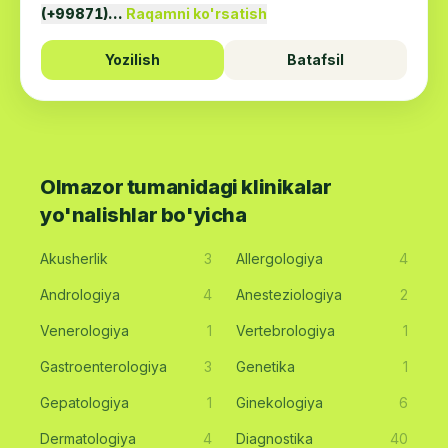
(+99871)…
Raqamni ko'rsatish
Yozilish
Batafsil
Olmazor tumanidagi klinikalar
yo'nalishlar bo'yicha
Akusherlik
3
Allergologiya
4
Andrologiya
4
Anesteziologiya
2
Venerologiya
1
Vertebrologiya
1
Gastroenterologiya
3
Genetika
1
Gepatologiya
1
Ginekologiya
6
Dermatologiya
4
Diagnostika
40