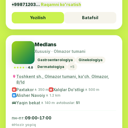
+99871203…
Raqamni ko'rsatish
Yozilish
Batafsil
Medlans
Xususiy · Olmazor tumani
Gastroenterologiya
Ginekologiya
Dermatologiya
+5
★★★★★
★★★★★
4.0
Toshkent sh., Olmazor tumani, ko'ch. Olmazor,
8/1d
Paxtakor
Xalqlar Do'stligi
🚶 350 m
🚶 500 m
M
M
Alisher Navoiy
🚶 1.2 km
M
🚌
Yaqin bekat
🚶 140 m
· avtobuslar:
51
пн–пт:
09:00–17:00
Hozir yopiq