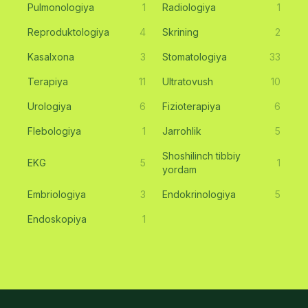
Pulmonologiya
1
Radiologiya
1
Reproduktologiya
4
Skrining
2
Kasalxona
3
Stomatologiya
33
Terapiya
11
Ultratovush
10
Urologiya
6
Fizioterapiya
6
Flebologiya
1
Jarrohlik
5
Shoshilinch tibbiy
EKG
5
1
yordam
Embriologiya
3
Endokrinologiya
5
Endoskopiya
1