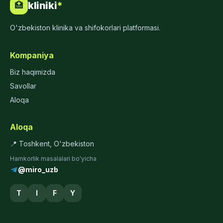
kliniki
*
🏥
O'zbekiston klinika va shifokorlari platformasi.
Kompaniya
Biz haqimizda
Savollar
Aloqa
Aloqa
📍 Toshkent, O'zbekiston
Hamkorlik masalalari bo'yicha
@miro_uzb
T
I
F
Y