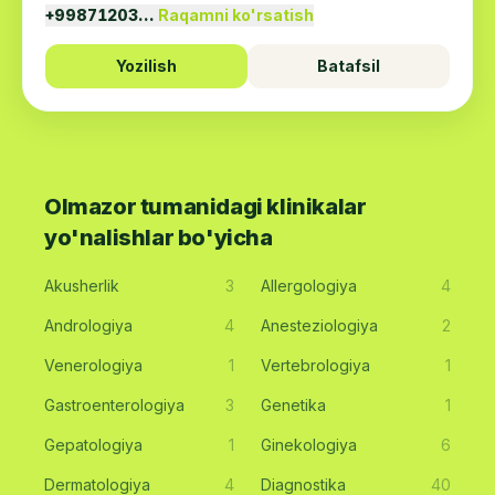
+99871203…
Raqamni ko'rsatish
Yozilish
Batafsil
Olmazor tumanidagi klinikalar
yo'nalishlar bo'yicha
Akusherlik
3
Allergologiya
4
Andrologiya
4
Anesteziologiya
2
Venerologiya
1
Vertebrologiya
1
Gastroenterologiya
3
Genetika
1
Gepatologiya
1
Ginekologiya
6
Dermatologiya
4
Diagnostika
40