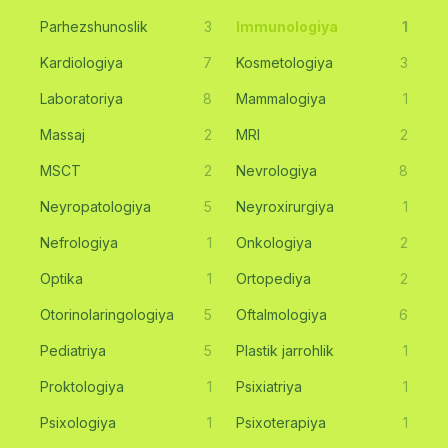
Parhezshunoslik
3
Immunologiya
1
Kardiologiya
7
Kosmetologiya
3
Laboratoriya
8
Mammalogiya
1
Massaj
2
MRI
2
MSCT
2
Nevrologiya
8
Neyropatologiya
5
Neyroxirurgiya
1
Nefrologiya
1
Onkologiya
2
Optika
1
Ortopediya
2
Otorinolaringologiya
5
Oftalmologiya
6
Pediatriya
5
Plastik jarrohlik
1
Proktologiya
1
Psixiatriya
1
Psixologiya
1
Psixoterapiya
1