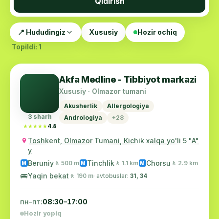
Qidirish
📍 Hududingiz
Xususiy
Hozir ochiq
Topildi: 1
Akfa Medline - Tibbiyot markazi
Xususiy · Olmazor tumani
Akusherlik
Allergologiya
3 sharh
Andrologiya
+28
★★★★★
★★★★★
4.8
Toshkent, Olmazor Tumani, Kichik xalqa yo'li 5 "A"
y
Beruniy
Tinchlik
Chorsu
🚶 500 m
🚶 1.1 km
🚶 2.9 km
M
M
M
🚌
Yaqin bekat
🚶 190 m
· avtobuslar:
31, 34
пн–пт:
08:30–17:00
Hozir yopiq