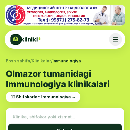
kliniki
*
🏥
Bosh sahifa
/
Klinikalar
/
Immunologiya
Olmazor tumanidagi
Immunologiya klinikalari
👨‍⚕️ Shifokorlar: Immunologiya →