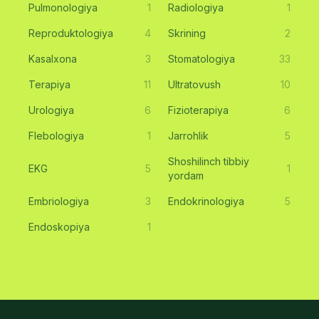
Pulmonologiya
1
Radiologiya
1
Reproduktologiya
4
Skrining
2
Kasalxona
3
Stomatologiya
33
Terapiya
11
Ultratovush
10
Urologiya
6
Fizioterapiya
6
Flebologiya
1
Jarrohlik
5
Shoshilinch tibbiy
EKG
5
1
yordam
Embriologiya
3
Endokrinologiya
5
Endoskopiya
1