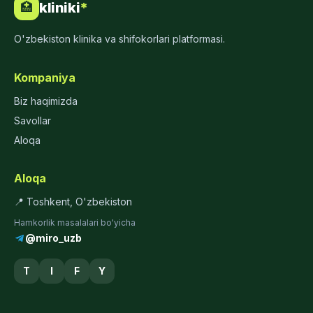
kliniki
*
🏥
O'zbekiston klinika va shifokorlari platformasi.
Kompaniya
Biz haqimizda
Savollar
Aloqa
Aloqa
📍 Toshkent, O'zbekiston
Hamkorlik masalalari bo'yicha
@miro_uzb
T
I
F
Y