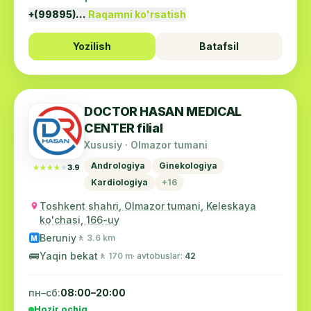
+(99895)…
Raqamni ko'rsatish
Yozilish
Batafsil
DOCTOR HASAN MEDICAL
CENTER filial
Xususiy · Olmazor tumani
Andrologiya
Ginekologiya
★★★★★
★★★★★
3.9
Kardiologiya
+16
Toshkent shahri, Olmazor tumani, Keleskaya
ko'chasi, 166-uy
Beruniy
🚶 3.6 km
M
🚌
Yaqin bekat
🚶 170 m
· avtobuslar:
42
пн–сб:
08:00–20:00
Hozir ochiq