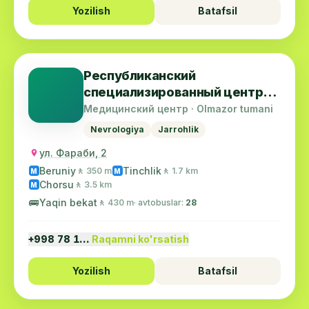
Yozilish
Batafsil
Республиканский
специализированный центр
хирургической
Медицинский центр · Olmazor tumani
ангионевролигии
Nevrologiya
Jarrohlik
ул. Фараби, 2
Beruniy
Tinchlik
🚶 350 m
🚶 1.7 km
M
M
Chorsu
🚶 3.5 km
M
🚌
Yaqin bekat
🚶 430 m
· avtobuslar:
28
+998 78 1…
Raqamni ko'rsatish
Yozilish
Batafsil