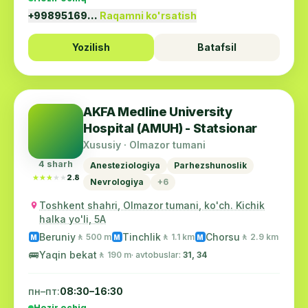
+99895169…
Raqamni ko'rsatish
Yozilish
Batafsil
AKFA Medline University
Hospital (AMUH) - Statsionar
Xususiy · Olmazor tumani
4 sharh
Anesteziologiya
Parhezshunoslik
★★★★★
★★★★★
2.8
Nevrologiya
+6
Toshkent shahri, Olmazor tumani, ko'ch. Kichik
halka yo'li, 5A
Beruniy
Tinchlik
Chorsu
🚶 500 m
🚶 1.1 km
🚶 2.9 km
M
M
M
🚌
Yaqin bekat
🚶 190 m
· avtobuslar:
31, 34
пн–пт:
08:30–16:30
Hozir ochiq