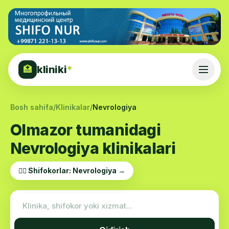
kliniki
*
🏥
Bosh sahifa
/
Klinikalar
/
Nevrologiya
Olmazor tumanidagi
Nevrologiya klinikalari
👨‍⚕️ Shifokorlar: Nevrologiya →