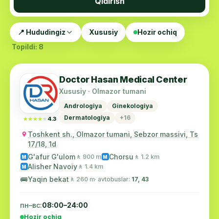
Qidirish
📍 Hududingiz
Xususiy
Hozir ochiq
Topildi: 8
Doctor Hasan Medical Center
Xususiy · Olmazor tumani
Andrologiya
Ginekologiya
Dermatologiya
+16
★★★★★
★★★★★
4.3
Toshkent sh., Olmazor tumani, Sebzor massivi, Ts
17/18, 1d
G'afur G'ulom
Chorsu
🚶 900 m
🚶 1.2 km
M
M
Alisher Navoiy
🚶 1.4 km
M
🚌
Yaqin bekat
🚶 260 m
· avtobuslar:
17, 43
пн–вс:
08:00–24:00
Hozir ochiq