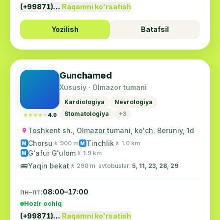
(+99871)…
Raqamni ko'rsatish
Yozilish
Batafsil
Gunchamed
Xususiy · Olmazor tumani
Kardiologiya
Nevrologiya
Stomatologiya
+3
★★★★★
★★★★★
4.0
Toshkent sh., Olmazor tumani, ko'ch. Beruniy, 1d
Chorsu
Tinchlik
🚶 900 m
🚶 1.0 km
M
M
G'afur G'ulom
🚶 1.9 km
M
🚌
Yaqin bekat
🚶 290 m
· avtobuslar:
5, 11, 23, 28, 29
пн–пт:
08:00–17:00
Hozir ochiq
(+99871)…
Raqamni ko'rsatish