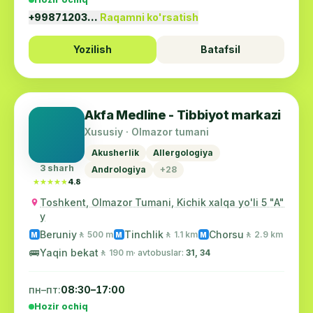
+99871203…
Raqamni ko'rsatish
Yozilish
Batafsil
Akfa Medline - Tibbiyot markazi
Xususiy · Olmazor tumani
Akusherlik
Allergologiya
3 sharh
Andrologiya
+28
★★★★★
★★★★★
4.8
Toshkent, Olmazor Tumani, Kichik xalqa yo'li 5 "A"
y
Beruniy
Tinchlik
Chorsu
🚶 500 m
🚶 1.1 km
🚶 2.9 km
M
M
M
🚌
Yaqin bekat
🚶 190 m
· avtobuslar:
31, 34
пн–пт:
08:30–17:00
Hozir ochiq