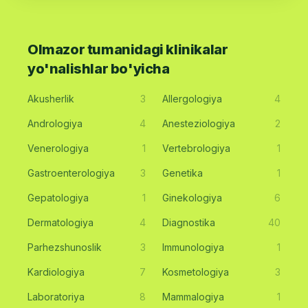
Olmazor tumanidagi klinikalar
yo'nalishlar bo'yicha
Akusherlik
3
Allergologiya
4
Andrologiya
4
Anesteziologiya
2
Venerologiya
1
Vertebrologiya
1
Gastroenterologiya
3
Genetika
1
Gepatologiya
1
Ginekologiya
6
Dermatologiya
4
Diagnostika
40
Parhezshunoslik
3
Immunologiya
1
Kardiologiya
7
Kosmetologiya
3
Laboratoriya
8
Mammalogiya
1