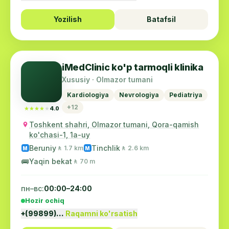
Yozilish
Batafsil
iMedClinic ko'p tarmoqli klinika
Xususiy · Olmazor tumani
Kardiologiya
Nevrologiya
Pediatriya
+12
★★★★★
★★★★★
4.0
Toshkent shahri, Olmazor tumani, Qora-qamish
ko'chasi-1, 1a-uy
Beruniy
Tinchlik
🚶 1.7 km
🚶 2.6 km
M
M
🚌
Yaqin bekat
🚶 70 m
пн–вс:
00:00–24:00
Hozir ochiq
+(99899)…
Raqamni ko'rsatish