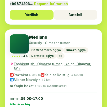
+99871203…
Raqamni ko'rsatish
Yozilish
Batafsil
Medlans
Xususiy · Olmazor tumani
Gastroenterologiya
Ginekologiya
Dermatologiya
+5
★★★★★
★★★★★
4.0
Toshkent sh., Olmazor tumani, ko'ch. Olmazor,
8/1d
Paxtakor
Xalqlar Do'stligi
🚶 350 m
🚶 500 m
M
M
Alisher Navoiy
🚶 1.2 km
M
🚌
Yaqin bekat
🚶 140 m
· avtobuslar:
51
пн–пт:
09:00–17:00
Hozir ochiq