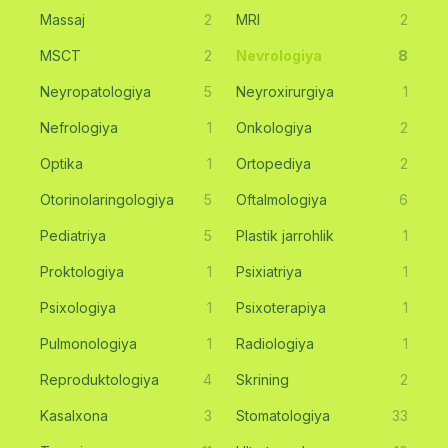
Massaj
2
MRI
2
MSCT
2
Nevrologiya
8
Neyropatologiya
5
Neyroxirurgiya
1
Nefrologiya
1
Onkologiya
2
Optika
1
Ortopediya
2
Otorinolaringologiya
5
Oftalmologiya
6
Pediatriya
5
Plastik jarrohlik
1
Proktologiya
1
Psixiatriya
1
Psixologiya
1
Psixoterapiya
1
Pulmonologiya
1
Radiologiya
1
Reproduktologiya
4
Skrining
2
Kasalxona
3
Stomatologiya
33