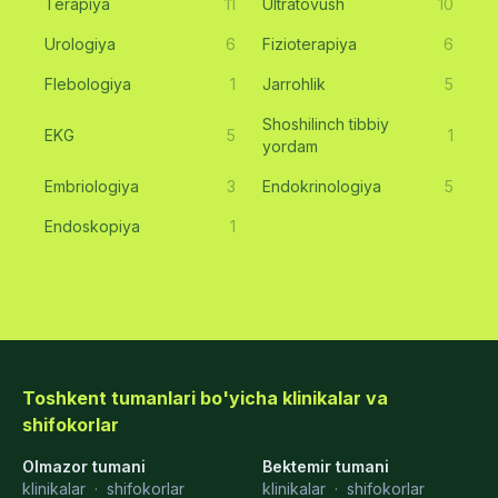
Terapiya
11
Ultratovush
10
Urologiya
6
Fizioterapiya
6
Flebologiya
1
Jarrohlik
5
Shoshilinch tibbiy
EKG
5
1
yordam
Embriologiya
3
Endokrinologiya
5
Endoskopiya
1
Toshkent tumanlari bo'yicha klinikalar va
shifokorlar
Olmazor tumani
Bektemir tumani
klinikalar
·
shifokorlar
klinikalar
·
shifokorlar