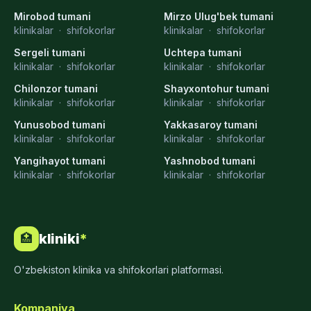
Mirobod tumani
Mirzo Ulug'bek tumani
klinikalar
·
shifokorlar
klinikalar
·
shifokorlar
Sergeli tumani
Uchtepa tumani
klinikalar
·
shifokorlar
klinikalar
·
shifokorlar
Chilonzor tumani
Shayxontohur tumani
klinikalar
·
shifokorlar
klinikalar
·
shifokorlar
Yunusobod tumani
Yakkasaroy tumani
klinikalar
·
shifokorlar
klinikalar
·
shifokorlar
Yangihayot tumani
Yashnobod tumani
klinikalar
·
shifokorlar
klinikalar
·
shifokorlar
kliniki
*
🏥
O'zbekiston klinika va shifokorlari platformasi.
Kompaniya