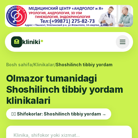
kliniki
*
🏥
Bosh sahifa
/
Klinikalar
/
Shoshilinch tibbiy yordam
Olmazor tumanidagi
Shoshilinch tibbiy yordam
klinikalari
👨‍⚕️ Shifokorlar: Shoshilinch tibbiy yordam →