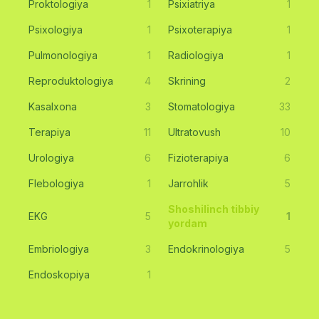
Proktologiya
1
Psixiatriya
1
Psixologiya
1
Psixoterapiya
1
Pulmonologiya
1
Radiologiya
1
Reproduktologiya
4
Skrining
2
Kasalxona
3
Stomatologiya
33
Terapiya
11
Ultratovush
10
Urologiya
6
Fizioterapiya
6
Flebologiya
1
Jarrohlik
5
Shoshilinch tibbiy
EKG
5
1
yordam
Embriologiya
3
Endokrinologiya
5
Endoskopiya
1