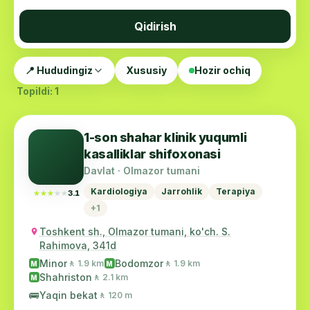
Qidirish
📍 Hududingiz
Xususiy
Hozir ochiq
Topildi: 1
1-son shahar klinik yuqumli
kasalliklar shifoxonasi
Davlat · Olmazor tumani
Kardiologiya
Jarrohlik
Terapiya
★★★★★
★★★★★
3.1
+1
Toshkent sh., Olmazor tumani, ko'ch. S.
Rahimova, 341d
Minor
Bodomzor
🚶 1.9 km
🚶 1.9 km
M
M
Shahriston
🚶 2.1 km
M
🚌
Yaqin bekat
🚶 120 m