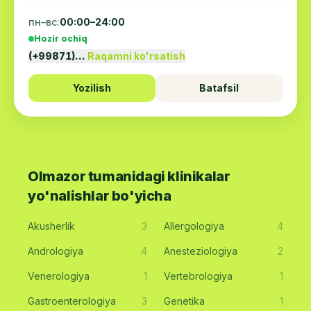
пн–вс:
00:00–24:00
Hozir ochiq
(+99871)…
Raqamni ko'rsatish
Yozilish
Batafsil
Olmazor tumanidagi klinikalar
yo'nalishlar bo'yicha
Akusherlik
3
Allergologiya
4
Andrologiya
4
Anesteziologiya
2
Venerologiya
1
Vertebrologiya
1
Gastroenterologiya
3
Genetika
1