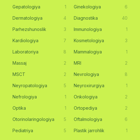
Gepatologiya
1
Ginekologiya
6
Dermatologiya
4
Diagnostika
40
Parhezshunoslik
3
Immunologiya
1
Kardiologiya
7
Kosmetologiya
3
Laboratoriya
8
Mammalogiya
1
Massaj
2
MRI
2
MSCT
2
Nevrologiya
8
Neyropatologiya
5
Neyroxirurgiya
1
Nefrologiya
1
Onkologiya
2
Optika
1
Ortopediya
2
Otorinolaringologiya
5
Oftalmologiya
6
Pediatriya
5
Plastik jarrohlik
1