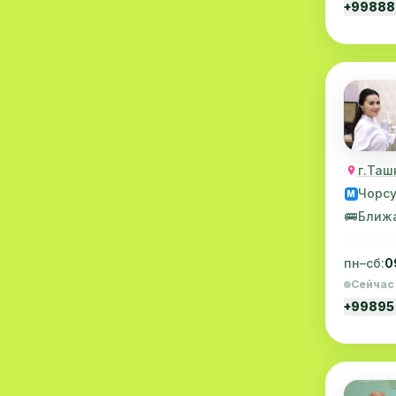
+99888
Оториноларингология
1
Народная медицина
1
г.Таш
Чорс
M
🚌
Ближ
пн–сб:
0
Сейчас
+99895