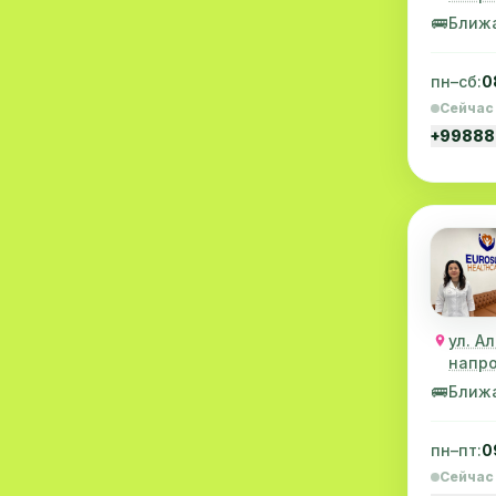
Иммунология
1
🚌
Ближ
Психиатрия
1
пн–сб:
0
Пульмонология
1
Сейчас
+99888
Флебология
1
ЭКГ
1
Скрининг
1
Эмбриология
1
Психотерапия
1
ул. А
Экстренная медицинская
напро
1
помощь
🚌
Ближ
Оптика
1
пн–пт:
0
Вертебрология
1
Сейчас