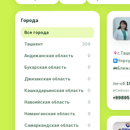
Города
Все города
Ташкент
309
г.Таш
Андижанская область
0
Чорс
M
Бухарская область
0
🚌
Ближ
Джизакская область
0
пн–сб:
1
Кашкадарьинская область
0
Сейчас
+99895
Навоийская область
0
Наманганская область
0
Самаркандская область
0