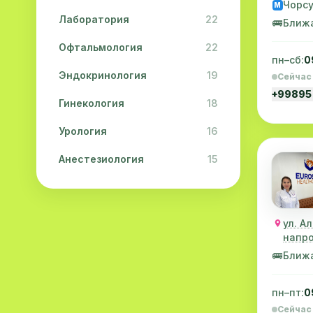
Чорс
M
Лаборатория
22
🚌
Ближ
Офтальмология
22
пн–сб:
0
Эндокринология
19
Сейчас
+99895
Гинекология
18
Урология
16
Анестезиология
15
Дерматология
15
Педиатрия
15
ул. А
напро
Акушерство
13
🚌
Ближ
Гастроэнтерология
13
пн–пт:
0
Хирургия
11
Сейчас