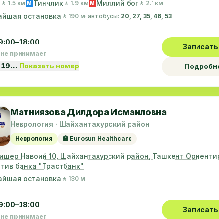
у
Тинчлик
Миллий бог
🚶 1.5 км
🚶 1.9 км
🚶 2.1 км
M
M
айшая остановка
🚶 190 м
· автобусы:
20, 27, 35, 46, 53
9:00–18:00
Записать
 не принимает
 19…
Показать номер
Подробн
Матниязова Дилдора Исмаиловна
Неврология · Шайхантахурский район
Неврология
🏥 Eurosun Healthcare
лишер Навоий 10, Шайхантахурский район, Ташкент Ориенти
тив банка "Трастбанк"
айшая остановка
🚶 130 м
9:00–18:00
Записать
 не принимает