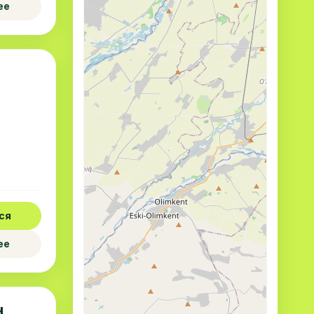
ее
ся
ее
ч