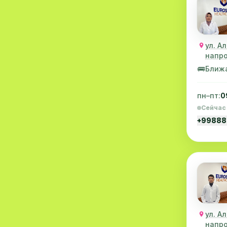
Проктология
4
Невропатология
4
ул. А
Гематология
2
напро
Гепатология
2
🚌
Ближ
Нефрология
2
пн–пт:
0
Онкология
2
Сейчас
+99888
Нейрофизиология
2
Массаж
2
Стационар
2
Аллергология
1
Диетология
1
ул. А
напро