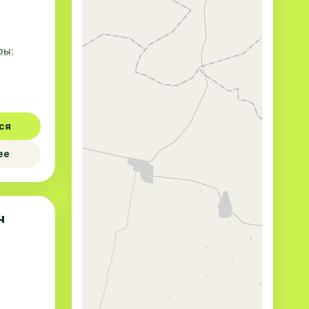
ры:
ся
ее
ч