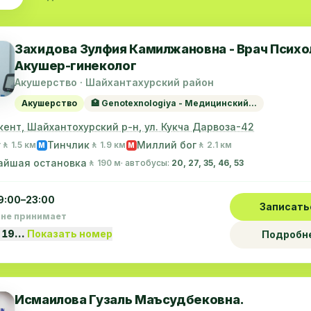
Захидова Зулфия Камилжановна - Врач Психо
Акушер-гинеколог
Акушерство · Шайхантахурский район
Акушерство
🏥 Genotexnologiya - Медицинский...
кент, Шайхантохурский р-н, ул. Кукча Дарвоза-42
у
Тинчлик
Миллий бог
🚶 1.5 км
🚶 1.9 км
🚶 2.1 км
M
M
айшая остановка
🚶 190 м
· автобусы:
20, 27, 35, 46, 53
9:00–23:00
Записать
 не принимает
 19…
Показать номер
Подробн
Исмаилова Гузаль Маъсудбековна.