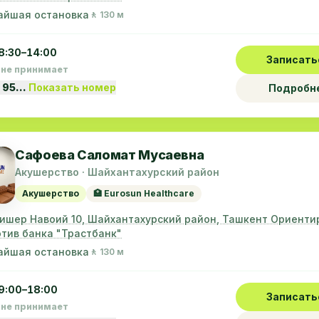
айшая остановка
🚶 130 м
8:30–14:00
Записать
 не принимает
 95…
Показать номер
Подробн
Сафоева Саломат Мусаевна
Акушерство · Шайхантахурский район
Акушерство
🏥 Eurosun Healthcare
лишер Навоий 10, Шайхантахурский район, Ташкент Ориенти
тив банка "Трастбанк"
айшая остановка
🚶 130 м
9:00–18:00
Записать
 не принимает