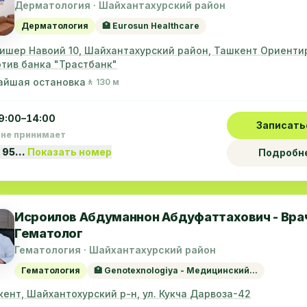
Дерматология · Шайхантахурский район
Дерматология
🏥 Eurosun Healthcare
лишер Навоий 10, Шайхантахурский район, Ташкент Ориенти
тив банка "Трастбанк"
айшая остановка
🚶 130 м
9:00–14:00
Записать
 не принимает
 95…
Показать номер
Подробн
Исроилов Абдуманнон Абдуфаттахович - Вра
Гематолог
Гематология · Шайхантахурский район
Гематология
🏥 Genotexnologiya - Медицинский...
кент, Шайхантохурский р-н, ул. Кукча Дарвоза-42