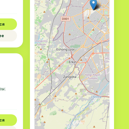
ся
ее
ры:
ся