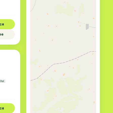
ся
ее
ры:
ся