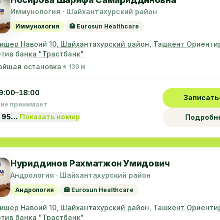
Иммунология · Шайхантахурский район
Иммунология
🏥 Eurosun Healthcare
лишер Навоий 10, Шайхантахурский район, Ташкент Ориенти
тив банка "Трастбанк"
айшая остановка
🚶 130 м
9:00–18:00
Записать
 не принимает
 95…
Показать номер
Подробн
Нуриддинов Рахматжон Умидович
Андрология · Шайхантахурский район
Андрология
🏥 Eurosun Healthcare
лишер Навоий 10, Шайхантахурский район, Ташкент Ориенти
тив банка "Трастбанк"