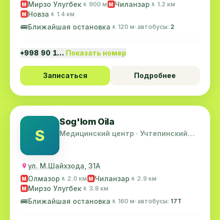
Мирзо Улугбек
Чиланзар
🚶 900 м
🚶 1.2 км
M
M
Новза
🚶 1.4 км
M
🚌
Ближайшая остановка
🚶 120 м
· автобусы:
2
+998 90 1…
Показать номер
Записаться
Подробнее
Sog'lom Oila
S
Медицинский центр · Учтепинский
район
ул. М.Шайхзода, 31А
Олмазор
Чиланзар
🚶 2.0 км
🚶 2.9 км
M
M
Мирзо Улугбек
🚶 3.8 км
M
🚌
Ближайшая остановка
🚶 160 м
· автобусы:
17T