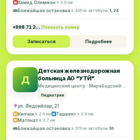
Хамид Олимжон
🚶 2.0 км
M
🚌
Ближайшая остановка
🚶 400 м
· автобусы:
1, 24
+998 71 2…
Показать номер
Записаться
Подробнее
Детская железнодорожная
Д
больница АО "УТЙ"
Медицинский центр · Мирабадский
район
Педиатрия
ул. Фидоийлар, 21
Кипчок
Ташкент
🚶 2.4 км
🚶 2.6 км
M
M
Матонат
🚶 2.7 км
M
🚌
Ближайшая остановка
🚶 370 м
· автобусы:
55