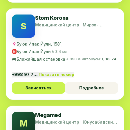
Stom Korona
S
Медицинский центр · Мирзо-
Улугбекский район
Буюк Ипак Йули, 1581
Буюк Ипак Йули
🚶 3.4 км
M
🚌
Ближайшая остановка
🚶 390 м
· автобусы:
1, 16, 24
+998 97 7…
Показать номер
Записаться
Подробнее
Megamed
M
Медицинский центр · Юнусабадский
район