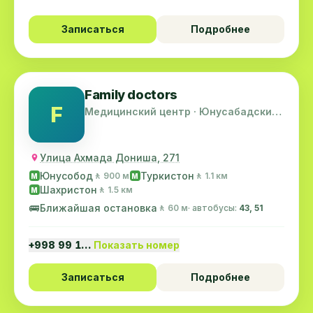
Записаться
Подробнее
Family doctors
F
Медицинский центр · Юнусабадский
район
Улица Ахмада Дониша, 271
Юнусобод
Туркистон
🚶 900 м
🚶 1.1 км
M
M
Шахристон
🚶 1.5 км
M
🚌
Ближайшая остановка
🚶 60 м
· автобусы:
43, 51
+998 99 1…
Показать номер
Записаться
Подробнее