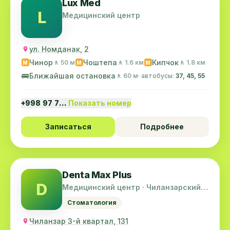
Lux Med
L
Медицинский центр
ул. Номданак, 2
Чинор
Чоштепа
Кипчок
🚶 50 м
🚶 1.6 км
🚶 1.8 км
M
M
M
🚌
Ближайшая остановка
🚶 60 м
· автобусы:
37, 45, 55
+998 97 7…
Показать номер
Записаться
Подробнее
Denta Max Plus
D
Медицинский центр · Чиланзарский
район
Стоматология
Чиланзар 3-й квартал, 131