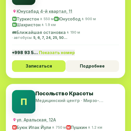
Юнусабад 4-й квартал, 11
Туркистон
Юнусобод
🚶 550 м
🚶 900 м
M
M
Шахристон
🚶 1.9 км
M
🚌
Ближайшая остановка
🚶 190 м
· автобусы:
5, 6, 7, 24, 25, 50…
+998 93 5…
Показать номер
Записаться
Подробнее
Посольство Красоты
П
Медицинский центр · Мирзо-
Улугбекский район
ул. Аральская, 12А
Буюк Ипак Йули
Пушкин
🚶 750 м
🚶 1.2 км
M
M