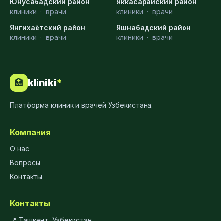
Юнусабадский район
Яккасарайский район
клиники
·
врачи
клиники
·
врачи
Янгихаётский район
Яшнабадский район
клиники
·
врачи
клиники
·
врачи
kliniki
*
🏥
Платформа клиник и врачей Узбекистана.
Компания
О нас
Вопросы
Контакты
Контакты
📍 Ташкент, Узбекистан