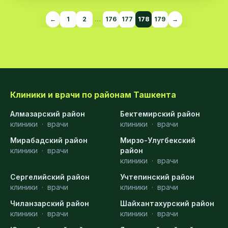
←
1
2
…
176
177
178
179
→
Клиники и врачи по районам Ташкента
Алмазарский район
Бектемирский район
клиники
·
врачи
клиники
·
врачи
Мирабадский район
Мирзо-Улугбекский
клиники
·
врачи
район
клиники
·
врачи
Сергелийский район
Учтепинский район
клиники
·
врачи
клиники
·
врачи
Чиланзарский район
Шайхантахурский район
клиники
·
врачи
клиники
·
врачи