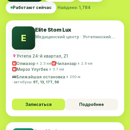
Работают сейчас
Найдено: 1,784
Elite Stom Lux
E
Медицинский центр · Учтепинский
район
Учтепа 24-й квартал, 21
Олмазор
Чиланзар
🚶 2.3 км
🚶 2.9 км
M
M
Мирзо Улугбек
🚶 3.7 км
M
🚌
Ближайшая остановка
🚶 200 м
· автобусы:
9Т, 13, 17T, 56
Записаться
Подробнее