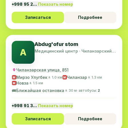
+998 95 2…
Показать номер
Записаться
Подробнее
Abdug'ofur stom
A
Медицинский центр · Чиланзарский
район
Чиланзарская улица, 851
Мирзо Улугбек
Чиланзар
🚶 1.0 км
🚶 1.3 км
M
M
Новза
🚶 1.5 км
M
🚌
Ближайшая остановка
🚶 30 м
· автобусы:
2
+998 91 3…
Показать номер
Записаться
Подробнее