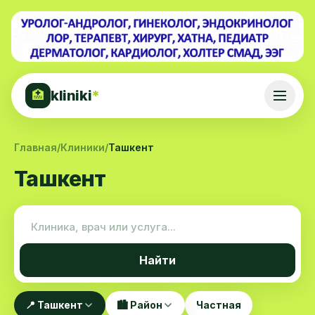
kliniki
*
🏥
Главная
/
Клиники
/
Ташкент
Ташкент
Найти
📍 Ташкент
🏙️ Район
Частная