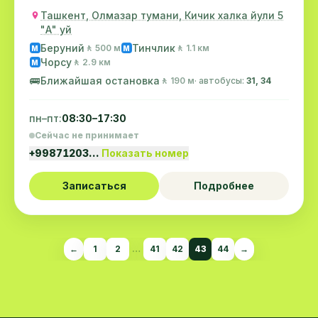
Ташкент, Олмазар тумани, Кичик халка йули 5
"А" уй
Беруний
Тинчлик
🚶 500 м
🚶 1.1 км
M
M
Чорсу
🚶 2.9 км
M
🚌
Ближайшая остановка
🚶 190 м
· автобусы:
31, 34
пн–пт:
08:30–17:30
Сейчас не принимает
+99871203…
Показать номер
Записаться
Подробнее
←
1
2
…
41
42
43
44
→