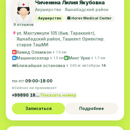
Чиченина Лилия Якубовна
Акушерство · Яшнабадский район
Акушерство
🏥 Horev Medical Center
9 отзывов
ул. Махтумкули 105 (быв. Тараккиёт),
Яшнабадский район, Ташкент Ориентир:
старое ТашМИ
Хамид Олимжон
🚶 1.5 км
M
Машинасозлар
Минг Урик
🚶 1.5 км
🚶 1.7 км
M
M
🚌
Ближайшая остановка
🚶 240 м
· автобусы:
14
пн–пт:
09:00–18:00
Сейчас не принимает
+99890 18…
Показать номер
Записаться
Подробнее