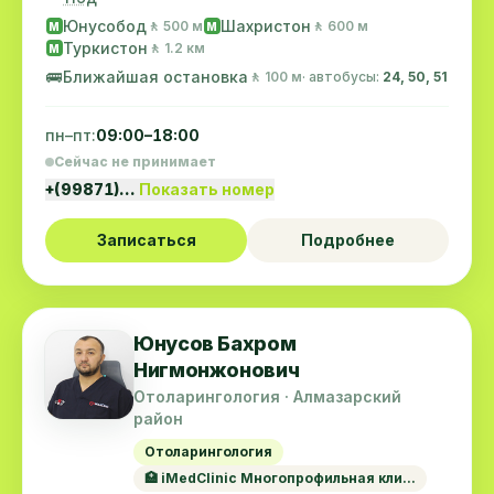
Юнусобод
Шахристон
🚶 500 м
🚶 600 м
M
M
Туркистон
🚶 1.2 км
M
🚌
Ближайшая остановка
🚶 100 м
· автобусы:
24, 50, 51
пн–пт:
09:00–18:00
Сейчас не принимает
+(99871)…
Показать номер
Записаться
Подробнее
Юнусов Бахром
Нигмонжонович
Отоларингология · Алмазарский
район
Отоларингология
🏥 iMedClinic Многопрофильная кли...