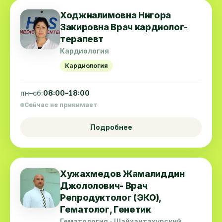
Ходжиалимовна Нигора
Закировна Врач кардиолог-
терапевт
Кардиология
Кардиология
пн–сб:
08:00–18:00
Сейчас не принимает
Подробнее
Хужахмедов Жамалиддин
Джололович- Врач
Репродуктолог (ЭКО),
Гематолог, Генетик
Гематология · Шайхантахурский