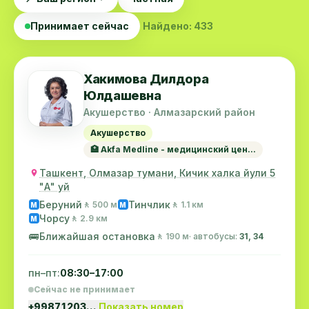
Принимает сейчас
Найдено: 433
Хакимова Дилдора
Юлдашевна
Акушерство · Алмазарский район
Акушерство
🏥 Akfa Medline - медицинский цен...
Ташкент, Олмазар тумани, Кичик халка йули 5
"А" уй
Беруний
Тинчлик
🚶 500 м
🚶 1.1 км
M
M
Чорсу
🚶 2.9 км
M
🚌
Ближайшая остановка
🚶 190 м
· автобусы:
31, 34
пн–пт:
08:30–17:00
Сейчас не принимает
+99871203…
Показать номер