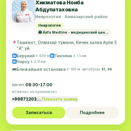
Хикматова Ноиба
Абдупатаховна
Неврология · Алмазарский район
Неврология
🏥 Akfa Medline - медицинский цен...
Ташкент, Олмазар тумани, Кичик халка йули 5
"А" уй
Беруний
Тинчлик
🚶 500 м
🚶 1.1 км
M
M
Чорсу
🚶 2.9 км
M
🚌
Ближайшая остановка
🚶 190 м
· автобусы:
31, 34
пн–пт:
08:30–17:00
Сейчас не принимает
+99871203…
Показать номер
Записаться
Подробнее