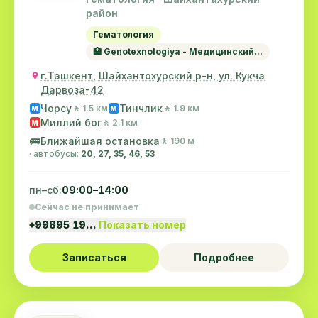
район
Гематология
🏥 Genotexnologiya - Медицинский...
г.Ташкент, Шайхантохурский р-н, ул. Кукча
Дарвоза-42
Чорсу
Тинчлик
🚶 1.5 км
🚶 1.9 км
M
M
Миллий бог
🚶 2.1 км
M
🚌
Ближайшая остановка
🚶 190 м
· автобусы:
20, 27, 35, 46, 53
пн–сб:
09:00–14:00
Сейчас не принимает
+99895 19…
Показать номер
Записаться
Подробнее