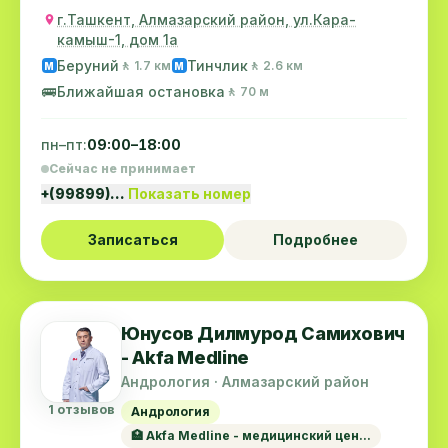
г.Ташкент, Алмазарский район, ул.Кара-
камыш-1, дом 1а
Беруний
Тинчлик
🚶 1.7 км
🚶 2.6 км
M
M
🚌
Ближайшая остановка
🚶 70 м
пн–пт:
09:00–18:00
Сейчас не принимает
+(99899)…
Показать номер
Записаться
Подробнее
Юнусов Дилмурод Самихович
- Akfa Medline
Андрология · Алмазарский район
1 отзывов
Андрология
🏥 Akfa Medline - медицинский цен...