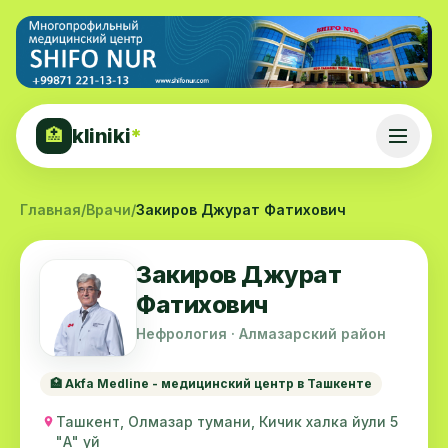
kliniki
*
🏥
Главная
/
Врачи
/
Закиров Джурат Фатихович
Закиров Джурат
Фатихович
Нефрология · Алмазарский район
🏥 Akfa Medline - медицинский центр в Ташкенте
Ташкент, Олмазар тумани, Кичик халка йули 5
"А" уй