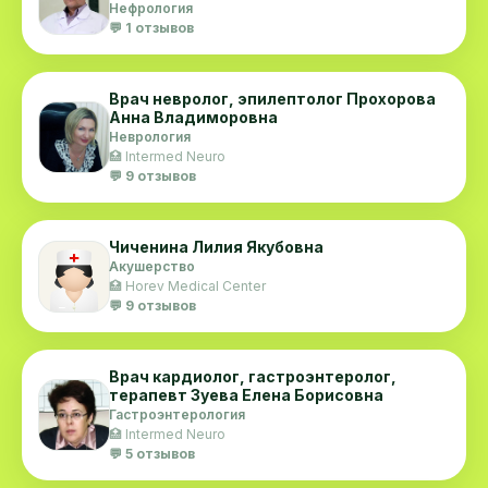
Нефрология
💬 1 отзывов
Врач невролог, эпилептолог Прохорова
Анна Владиморовна
Неврология
🏥 Intermed Neuro
💬 9 отзывов
Чиченина Лилия Якубовна
Акушерство
🏥 Horev Medical Center
💬 9 отзывов
Врач кардиолог, гастроэнтеролог,
терапевт Зуева Елена Борисовна
Гастроэнтерология
🏥 Intermed Neuro
💬 5 отзывов