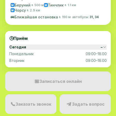
Беруний
Тинчлик
🚶 500 м
🚶 1.1 км
M
M
Чорсу
🚶 2.9 км
M
🚌
Ближайшая остановка
🚶 190 м
· автобусы:
31, 34
🕒
Приём
Сегодня
–
Понедельник
09:00–18:00
Вторник
09:00–18:00
📅
Записаться онлайн
📞
Заказать звонок
Задать вопрос