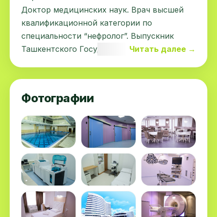
Доктор медицинских наук. Врач высшей
квалификационной категории по
специальности “нефролог”. Выпускник
Ташкентского Государственного
Читать далее →
медицинского института. Клиническую
ординатуру проходил по специальности
«внутренние болезни». Прошел курс
Фотографии
повышения квалификации по
экстракорпоральной детоксикации.