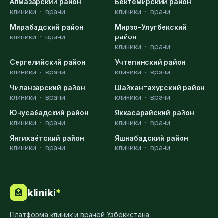
Алмазарский район
Бектемирский район
клиники
·
врачи
клиники
·
врачи
Мирабадский район
Мирзо-Улугбекский
клиники
·
врачи
район
клиники
·
врачи
Сергелийский район
Учтепинский район
клиники
·
врачи
клиники
·
врачи
Чиланзарский район
Шайхантахурский район
клиники
·
врачи
клиники
·
врачи
Юнусабадский район
Яккасарайский район
клиники
·
врачи
клиники
·
врачи
Янгихаётский район
Яшнабадский район
клиники
·
врачи
клиники
·
врачи
kliniki
*
🏥
Платформа клиник и врачей Узбекистана.