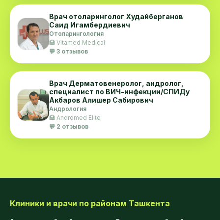
Врач отоларинголог Худайберганов
Саид Игамбердиевич
Отоларингология
🏥 Vitamed Medical
💬 3 отзывов
Врач Дерматовенеролог, андролог,
специалист по ВИЧ-инфекции/СПИДу
Акбаров Алишер Сабирович
Андрология
🏥 Andromed Elite
💬 2 отзывов
Клиники и врачи по районам Ташкента