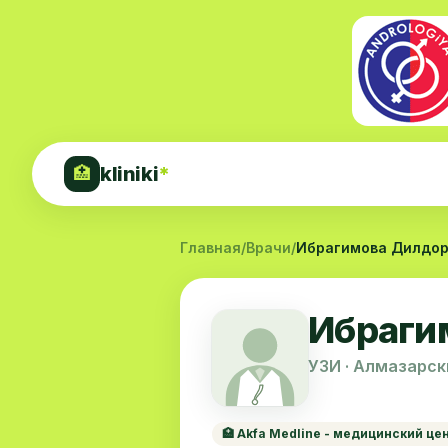
kliniki
*
🏥
Главная
/
Врачи
/
Ибрагимова Дилдор
Ибраги
УЗИ · Алмазарск
🏥 Akfa Medline - медицинский це