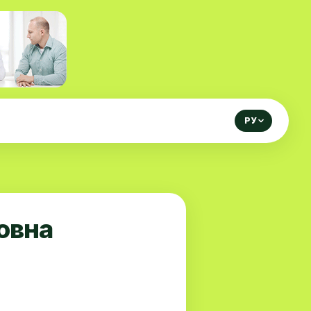
РУ
овна