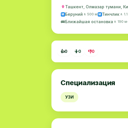
Ташкент, Олмазар тумани, Кич
Беруний
Тинчлик
🚶 500 м
🚶 1.
M
M
🚌
Ближайшая остановка
🚶 190 м
👍
0
🤷
0
👎
0
Специализация
УЗИ