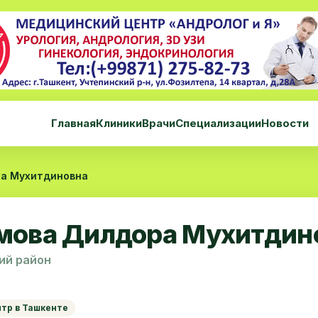
Главная
Клиники
Врачи
Специализации
Новости
а Мухитдиновна
мова Дилдора Мухитдин
ий район
нтр в Ташкенте