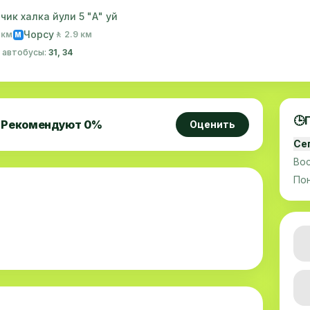
ик халка йули 5 "А" уй
Чорсу
1 км
🚶 2.9 км
M
· автобусы:
31, 34
🕒
Рекомендуют
0
%
Оценить
Се
Во
По