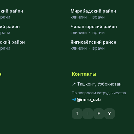
кий район
Мирабадский район
врачи
клиники
·
врачи
ий район
Чиланзарский район
врачи
клиники
·
врачи
ский район
Янгихаётский район
врачи
клиники
·
врачи
я
Контакты
📍 Ташкент, Узбекистан
По вопросам сотрудничества
@miro_uzb
T
I
F
Y