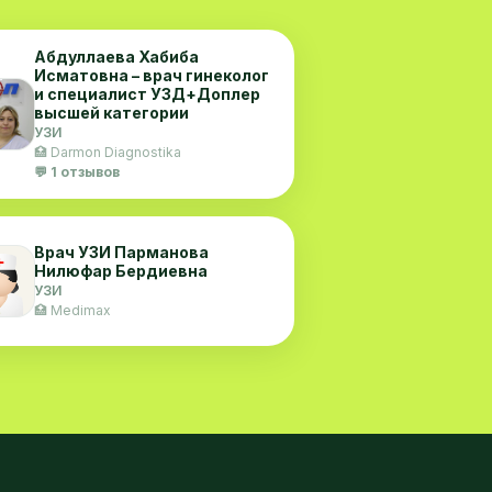
Абдуллаева Хабиба
Исматовна – врач гинеколог
и специалист УЗД+Доплер
высшей категории
УЗИ
🏥 Darmon Diagnostika
💬 1 отзывов
Врач УЗИ Парманова
Нилюфар Бердиевна
УЗИ
🏥 Medimax