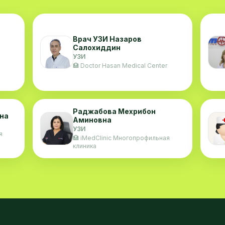
Врач УЗИ Назаров
Салохиддин
УЗИ
🏥 Doctor Hasan Medical Center
Раджабова Мехрибон
на
Аминовна
УЗИ
я
🏥 iMedClinic Многопрофильная
клиника