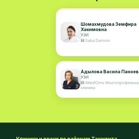
Шомахмудова Земфира
Хакимовна
УЗИ
🏥 Saba Darmon
Адылова Васила Паноев
УЗИ
🏥 iMedClinic Многопрофильна
клиника
Клиники и врачи по районам Ташкента