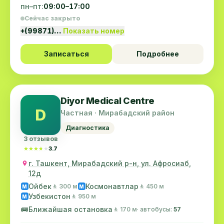
пн–пт:
09:00–17:00
Сейчас закрыто
+(99871)…
Показать номер
Записаться
Подробнее
Diyor Medical Centre
D
Частная · Мирабадский район
Диагностика
3 отзывов
★★★★★
★★★★★
3.7
г. Ташкент, Мирабадский р-н, ул. Афросиаб,
12д
Ойбек
Космонавтлар
🚶 300 м
🚶 450 м
M
M
Узбекистон
🚶 950 м
M
🚌
Ближайшая остановка
🚶 170 м
· автобусы:
57