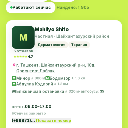
Работают сейчас
Найдено: 1,905
Mahliyo Shifo
M
Частная · Шайхантахурский район
Дерматология
Терапия
5 отзывов
★★★★★
★★★★★
4.7
г. Ташкент, Шайхантаурский р-н, 10д.
Ориентир: Лабзак
Минор
Бодомзор
🚶 900 м
🚶 1.0 км
M
M
Абдулла Кодирий
🚶 1.3 км
M
🚌
Ближайшая остановка
🚶 320 м
· автобусы:
35
пн–пт:
09:00–17:00
Сейчас закрыто
(+99871)…
Показать номер