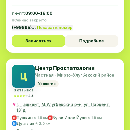
пн–пт:
09:00–18:00
Сейчас закрыто
(+99895)…
Показать номер
Записаться
Подробнее
Центр Простатологии
Ц
Частная · Мирзо-Улугбекский район
Урология
3 отзывов
★★★★★
★★★★★
4.3
г. Ташкент, М.Улугбекский р-н, ул. Паркент,
131д
Пушкин
Буюк Ипак Йули
🚶 1.8 км
🚶 1.9 км
M
M
Дустлик
🚶 2.0 км
M