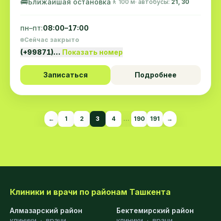
🚌
Ближайшая остановка
🚶 100 м
· автобусы:
21, 30
пн–пт:
08:00–17:00
Сейчас закрыто
(+99871)…
Показать номер
Записаться
Подробнее
←
1
2
3
4
…
190
191
→
Клиники и врачи по районам Ташкента
Алмазарский район
Бектемирский район
клиники
·
врачи
клиники
·
врачи