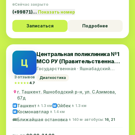
Сейчас закрыто
(+99871)…
Показать номер
Записаться
Подробнее
Центральная поликлиника №1
Ц
МСО РУ (Правительственная
поликлиника№1)
Государственная · Яшнабадский
район
3 отзывов
Диагностика
★★★★★
★★★★★
4.7
г. Ташкент. Яшнободский р-н, ул. С.Азимова,
67д
Ташкент
Ойбек
🚶 1.3 км
🚶 1.3 км
M
M
Космонавтлар
🚶 1.4 км
M
🚌
Ближайшая остановка
🚶 140 м
· автобусы:
16, 21