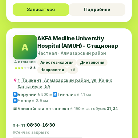
Записаться
Подробнее
AKFA Medline University
A
Hospital (AMUH) - Стационар
Частная · Алмазарский район
4 отзывов
Анестезиология
Диетология
★★★★★
★★★★★
2.8
Неврология
+6
г. Ташкент, Алмазарский район, ул. Кичик
Халка йули, 5А
Беруний
Тинчлик
🚶 500 м
🚶 1.1 км
M
M
Чорсу
🚶 2.9 км
M
🚌
Ближайшая остановка
🚶 190 м
· автобусы:
31, 34
пн–пт:
08:30–16:30
Сейчас закрыто