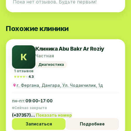
Пока нет отзывов. Будьте первым!
Похожие клиники
Клиника Abu Bakr Ar Roziy
К
Частная
Диагностика
1 отзывов
★★★★★
★★★★★
4.3
г. Фергана, Дангара, Ул. Чодакчилик, 1д
пн–пт:
09:00–17:00
Сейчас закрыто
(+37357)…
Показать номер
Записаться
Подробнее