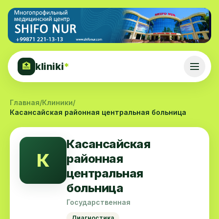
kliniki
*
🏥
Главная
/
Клиники
/
Касансайская районная центральная больница
Касансайская
К
районная
центральная
больница
Государственная
Диагностика