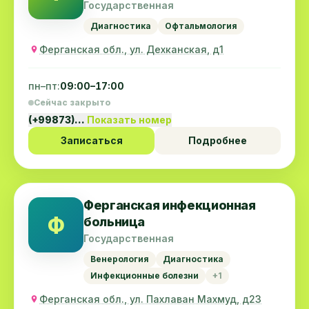
больница
Государственная
Диагностика
Офтальмология
Ферганская обл., ул. Дехканская, д1
пн–пт:
09:00–17:00
Сейчас закрыто
(+99873)…
Показать номер
Записаться
Подробнее
Ферганская инфекционная
Ф
больница
Государственная
Венерология
Диагностика
Инфекционные болезни
+1
Ферганская обл., ул. Пахлаван Mахмуд, д23