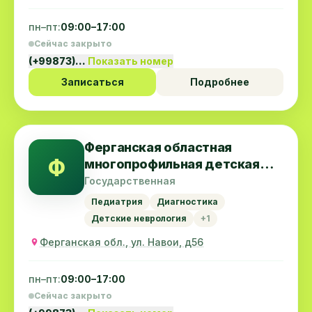
пн–пт:
09:00–17:00
Сейчас закрыто
(+99873)…
Показать номер
Записаться
Подробнее
Ферганская областная
Ф
многопрофильная детская
больница
Государственная
Педиатрия
Диагностика
Детские неврология
+1
Ферганская обл., ул. Навои, д56
пн–пт:
09:00–17:00
Сейчас закрыто