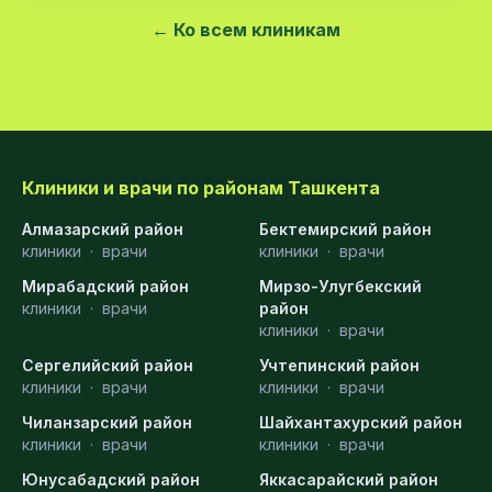
← Ко всем клиникам
Клиники и врачи по районам Ташкента
Алмазарский район
Бектемирский район
клиники
·
врачи
клиники
·
врачи
Мирабадский район
Мирзо-Улугбекский
клиники
·
врачи
район
клиники
·
врачи
Сергелийский район
Учтепинский район
клиники
·
врачи
клиники
·
врачи
Чиланзарский район
Шайхантахурский район
клиники
·
врачи
клиники
·
врачи
Юнусабадский район
Яккасарайский район