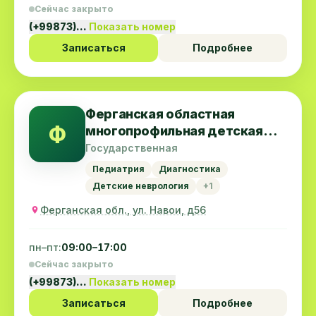
Сейчас закрыто
(+99873)…
Показать номер
Записаться
Подробнее
Ферганская областная
Ф
многопрофильная детская
больница
Государственная
Педиатрия
Диагностика
Детские неврология
+1
Ферганская обл., ул. Навои, д56
пн–пт:
09:00–17:00
Сейчас закрыто
(+99873)…
Показать номер
Записаться
Подробнее