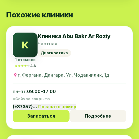
Похожие клиники
Клиника Abu Bakr Ar Roziy
К
Частная
Диагностика
1 отзывов
★★★★★
★★★★★
4.3
г. Фергана, Дангара, Ул. Чодакчилик, 1д
пн–пт:
09:00–17:00
Сейчас закрыто
(+37357)…
Показать номер
Записаться
Подробнее