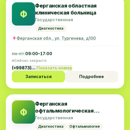
Ферганская областная
Ф
клиническая больница
Государственная
Диагностика
Ферганская обл., ул. Тургенева, д100
пн–пт:
09:00–17:00
Сейчас закрыто
(+99873)…
Показать номер
Записаться
Подробнее
Ферганская
Ф
офтальмологическая
больница
Государственная
Диагностика
Офтальмология