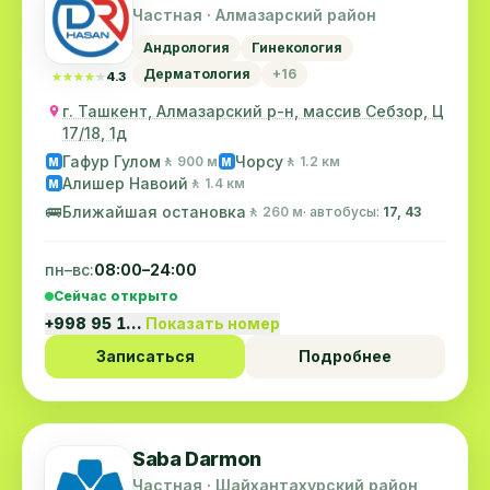
Частная · Алмазарский район
Андрология
Гинекология
Дерматология
+16
★★★★★
★★★★★
4.3
г. Ташкент, Алмазарский р-н, массив Себзор, Ц
17/18, 1д
Гафур Гулом
Чорсу
🚶 900 м
🚶 1.2 км
M
M
Алишер Навоий
🚶 1.4 км
M
🚌
Ближайшая остановка
🚶 260 м
· автобусы:
17, 43
пн–вс:
08:00–24:00
Сейчас открыто
+998 95 1…
Показать номер
Записаться
Подробнее
Saba Darmon
Частная · Шайхантахурский район