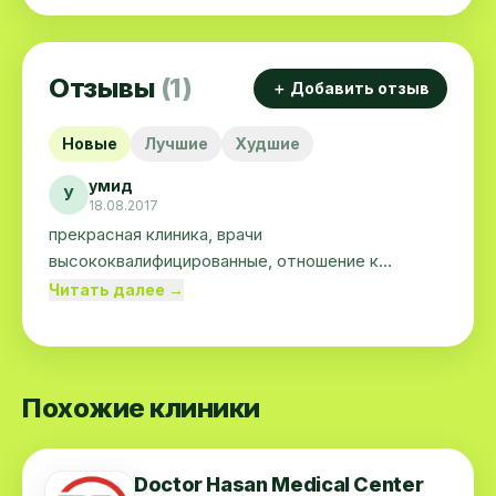
Отзывы
(1)
＋ Добавить отзыв
Новые
Лучшие
Худшие
умид
У
18.08.2017
прекрасная клиника, врачи
высококвалифицированные, отношение к
пациентам всегда доброжелательное, главный
Читать далее →
врач - прекрасный человек и специалист
(уролог - андролог). Незачем обращаться в
дорогостоящие частные клиники, рекомендую
обращаться в медсанчасть Узэлектросеть.
Похожие клиники
Doctor Hasan Medical Center