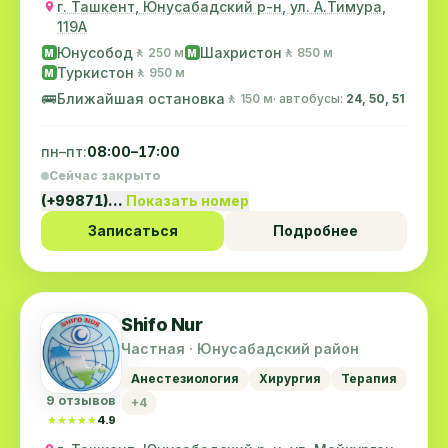
г. Ташкент, Юнусабадский р-н, ул. А.Тимура,
119A
Юнусобод
Шахристон
🚶 250 м
🚶 850 м
M
M
Туркистон
🚶 950 м
M
🚌
Ближайшая остановка
🚶 150 м
· автобусы:
24, 50, 51
пн–пт:
08:00–17:00
Сейчас закрыто
(+99871)…
Показать номер
Записаться
Подробнее
Shifo Nur
Частная · Юнусабадский район
Анестезиология
Хирургия
Терапия
9 отзывов
+4
★★★★★
★★★★★
4.9