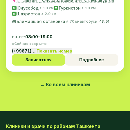
г. Ташкент, Юнусабадский р-н, ул. Мойкургон
Юнусобод
Туркистон
🚶 1.3 км
🚶 1.3 км
M
M
Шахристон
🚶 2.0 км
M
🚌
Ближайшая остановка
🚶 70 м
· автобусы:
43, 51
пн–пт:
08:00–19:00
Сейчас закрыто
(+99871)…
Показать номер
Записаться
Подробнее
← Ко всем клиникам
Клиники и врачи по районам Ташкента