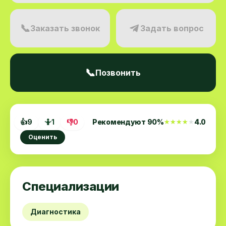
📞
Заказать звонок
Задать вопрос
📞
Позвонить
👍
9
🤷
1
👎
0
Рекомендуют
90
%
4.0
★★★★★
★★★★★
Оценить
Специализации
Диагностика