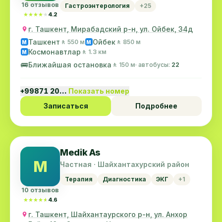
16 отзывов
Гастроэнтерология
+25
★★★★★
★★★★★
4.2
г. Ташкент, Мирабадский р-н, ул. Ойбек, 34д
Ташкент
Ойбек
🚶 550 м
🚶 850 м
M
M
Космонавтлар
🚶 1.3 км
M
🚌
Ближайшая остановка
🚶 150 м
· автобусы:
22
+99871 20…
Показать номер
Записаться
Подробнее
Medik As
M
Частная · Шайхантахурский район
Терапия
Диагностика
ЭКГ
+1
10 отзывов
★★★★★
★★★★★
4.6
г. Ташкент, Шайхантаурского р-н, ул. Анхор