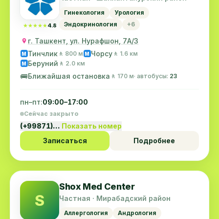
Гинекология
Урология
Эндокринология
+6
★★★★★
★★★★★
4.8
г. Ташкент, ул. Нурафшон, 7А/3
Тинчлик
Чорсу
🚶 800 м
🚶 1.6 км
M
M
Беруний
🚶 2.0 км
M
🚌
Ближайшая остановка
🚶 170 м
· автобусы:
23
пн–пт:
09:00–17:00
Сейчас закрыто
(+99871)…
Показать номер
Записаться
Подробнее
Shox Med Center
S
Частная · Мирабадский район
Аллергология
Андрология