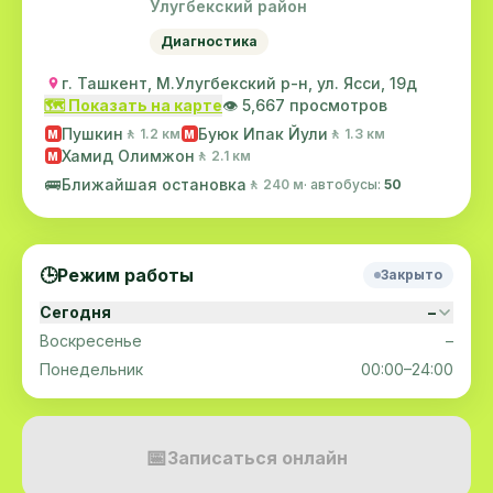
Улугбекский район
Диагностика
г. Ташкент, М.Улугбекский р-н, ул. Ясси, 19д
🗺️ Показать на карте
👁️ 5,667 просмотров
Пушкин
Буюк Ипак Йули
🚶 1.2 км
🚶 1.3 км
M
M
Хамид Олимжон
🚶 2.1 км
M
🚌
Ближайшая остановка
🚶 240 м
· автобусы:
50
🕒
Режим работы
Закрыто
Сегодня
–
Воскресенье
–
Понедельник
00:00–24:00
📅
Записаться онлайн