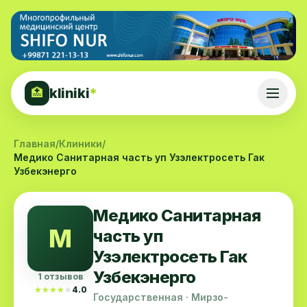
kliniki
*
🏥
Главная
/
Клиники
/
Медико Санитарная часть уп Узэлектросеть Гак
Узбекэнерго
Медико Санитарная
М
часть уп
Узэлектросеть Гак
Узбекэнерго
1 отзывов
★★★★★
★★★★★
4.0
Государственная · Мирзо-