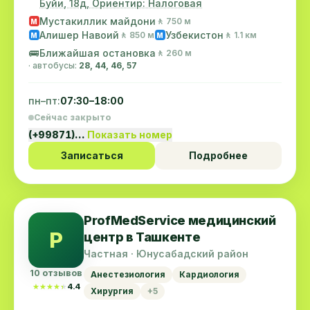
Буйи, 18д, Ориентир: Налоговая
Мустакиллик майдони
🚶 750 м
M
Алишер Навоий
Узбекистон
🚶 850 м
🚶 1.1 км
M
M
🚌
Ближайшая остановка
🚶 260 м
· автобусы:
28, 44, 46, 57
пн–пт:
07:30–18:00
Сейчас закрыто
(+99871)…
Показать номер
Записаться
Подробнее
ProfMedService медицинский
P
центр в Ташкенте
Частная · Юнусабадский район
10 отзывов
Анестезиология
Кардиология
★★★★★
★★★★★
4.4
Хирургия
+5