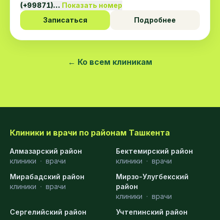
(+99871)…
Показать номер
Записаться
Подробнее
← Ко всем клиникам
Клиники и врачи по районам Ташкента
Алмазарский район
Бектемирский район
клиники
·
врачи
клиники
·
врачи
Мирабадский район
Мирзо-Улугбекский
клиники
·
врачи
район
клиники
·
врачи
Сергелийский район
Учтепинский район