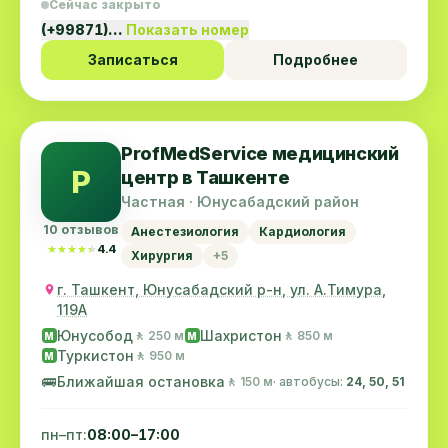
Сейчас закрыто
(+99871)…
Показать номер
Записаться
Подробнее
ProfMedService медицинский
P
центр в Ташкенте
Частная · Юнусабадский район
10 отзывов
Анестезиология
Кардиология
★★★★★
★★★★★
4.4
Хирургия
+5
г. Ташкент, Юнусабадский р-н, ул. А.Тимура,
119A
Юнусобод
Шахристон
🚶 250 м
🚶 850 м
M
M
Туркистон
🚶 950 м
M
🚌
Ближайшая остановка
🚶 150 м
· автобусы:
24, 50, 51
пн–пт:
08:00–17:00