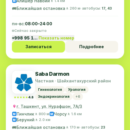
Алишер Навоий
🚶 1.4 км
M
🚌
Ближайшая остановка
🚶 260 м
· автобусы:
17, 43
пн–вс:
08:00–24:00
Сейчас закрыто
+998 95 1…
Показать номер
Записаться
Подробнее
Saba Darmon
Частная · Шайхантахурский район
Гинекология
Урология
Эндокринология
+6
★★★★★
★★★★★
4.8
г. Ташкент, ул. Нурафшон, 7А/3
Тинчлик
Чорсу
🚶 800 м
🚶 1.6 км
M
M
Беруний
🚶 2.0 км
M
🚌
Ближайшая остановка
🚶 170 м
· автобусы:
23