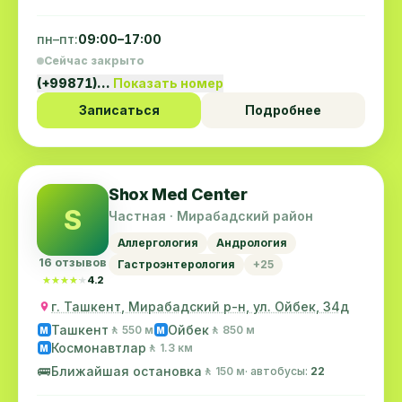
пн–пт:
09:00–17:00
Сейчас закрыто
(+99871)…
Показать номер
Записаться
Подробнее
Shox Med Center
S
Частная · Мирабадский район
Аллергология
Андрология
16 отзывов
Гастроэнтерология
+25
★★★★★
★★★★★
4.2
г. Ташкент, Мирабадский р-н, ул. Ойбек, 34д
Ташкент
Ойбек
🚶 550 м
🚶 850 м
M
M
Космонавтлар
🚶 1.3 км
M
🚌
Ближайшая остановка
🚶 150 м
· автобусы:
22