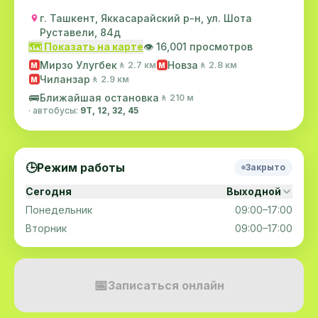
г. Ташкент, Яккасарайский р-н, ул. Шота
Руставели, 84д
🗺️ Показать на карте
👁️ 16,001 просмотров
Мирзо Улугбек
Новза
🚶 2.7 км
🚶 2.8 км
M
M
Чиланзар
🚶 2.9 км
M
🚌
Ближайшая остановка
🚶 210 м
· автобусы:
9Т, 12, 32, 45
🕒
Режим работы
Закрыто
Сегодня
Выходной
Понедельник
09:00–17:00
Вторник
09:00–17:00
📅
Записаться онлайн