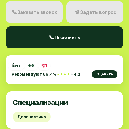
📞
Заказать звонок
Задать вопрос
📞
Позвонить
👍
57
🤷
8
👎
1
Рекомендуют
86.4
%
4.2
★★★★★
★★★★★
Оценить
Специализации
Диагностика