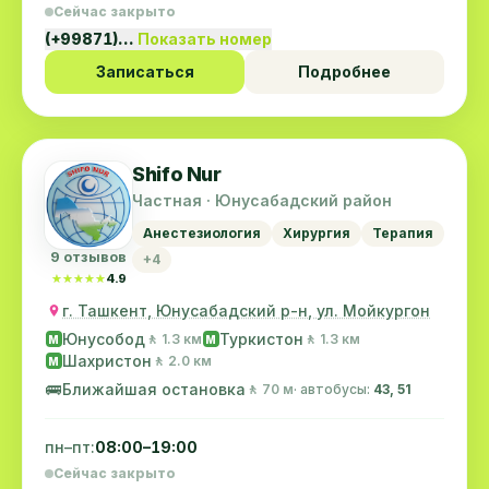
Сейчас закрыто
(+99871)…
Показать номер
Записаться
Подробнее
Shifo Nur
Частная · Юнусабадский район
Анестезиология
Хирургия
Терапия
9 отзывов
+4
★★★★★
★★★★★
4.9
г. Ташкент, Юнусабадский р-н, ул. Мойкургон
Юнусобод
Туркистон
🚶 1.3 км
🚶 1.3 км
M
M
Шахристон
🚶 2.0 км
M
🚌
Ближайшая остановка
🚶 70 м
· автобусы:
43, 51
пн–пт:
08:00–19:00
Сейчас закрыто