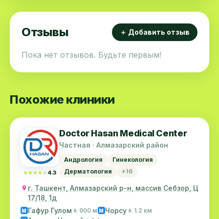
Отзывы
＋ Добавить отзыв
Пока нет отзывов. Будьте первым!
Похожие клиники
Doctor Hasan Medical Center
Частная · Алмазарский район
Андрология
Гинекология
Дерматология
+16
★★★★★
★★★★★
4.3
г. Ташкент, Алмазарский р-н, массив Себзор, Ц
17/18, 1д
Гафур Гулом
Чорсу
🚶 900 м
🚶 1.2 км
M
M