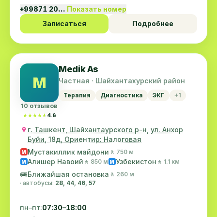
+99871 20…
Показать номер
Записаться
Подробнее
Medik As
M
Частная · Шайхантахурский район
Терапия
Диагностика
ЭКГ
+1
10 отзывов
★★★★★
★★★★★
4.6
г. Ташкент, Шайхантаурского р-н, ул. Анхор
Буйи, 18д, Ориентир: Налоговая
Мустакиллик майдони
🚶 750 м
M
Алишер Навоий
Узбекистон
🚶 850 м
🚶 1.1 км
M
M
🚌
Ближайшая остановка
🚶 260 м
· автобусы:
28, 44, 46, 57
пн–пт:
07:30–18:00