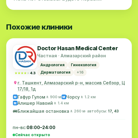
Похожие клиники
Doctor Hasan Medical Center
Частная · Алмазарский район
Андрология
Гинекология
Дерматология
+16
★★★★★
★★★★★
4.3
г. Ташкент, Алмазарский р-н, массив Себзор, Ц
17/18, 1д
Гафур Гулом
Чорсу
🚶 900 м
🚶 1.2 км
M
M
Алишер Навоий
🚶 1.4 км
M
🚌
Ближайшая остановка
🚶 260 м
· автобусы:
17, 43
пн–вс:
08:00–24:00
Сейчас открыто