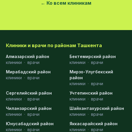
← Ко всем клиникам
Клиники и врачи по районам Ташкента
Алмазарский район
Бектемирский район
клиники
·
врачи
клиники
·
врачи
Мирабадский район
Мирзо-Улугбекский
клиники
·
врачи
район
клиники
·
врачи
Сергелийский район
Учтепинский район
клиники
·
врачи
клиники
·
врачи
Чиланзарский район
Шайхантахурский район
клиники
·
врачи
клиники
·
врачи
Юнусабадский район
Яккасарайский район
клиники
·
врачи
клиники
·
врачи