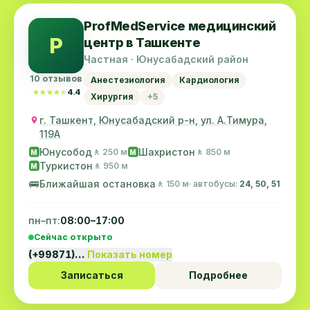
ProfMedService медицинский
P
центр в Ташкенте
Частная · Юнусабадский район
10 отзывов
Анестезиология
Кардиология
★★★★★
★★★★★
4.4
Хирургия
+5
г. Ташкент, Юнусабадский р-н, ул. А.Тимура,
119A
Юнусобод
Шахристон
🚶 250 м
🚶 850 м
M
M
Туркистон
🚶 950 м
M
🚌
Ближайшая остановка
🚶 150 м
· автобусы:
24, 50, 51
пн–пт:
08:00–17:00
Сейчас открыто
(+99871)…
Показать номер
Записаться
Подробнее