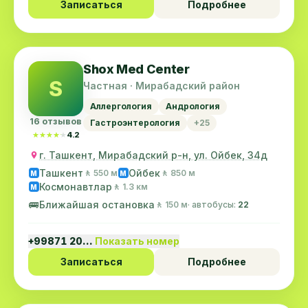
Записаться
Подробнее
Shox Med Center
S
Частная · Мирабадский район
Аллергология
Андрология
16 отзывов
Гастроэнтерология
+25
★★★★★
★★★★★
4.2
г. Ташкент, Мирабадский р-н, ул. Ойбек, 34д
Ташкент
Ойбек
🚶 550 м
🚶 850 м
M
M
Космонавтлар
🚶 1.3 км
M
🚌
Ближайшая остановка
🚶 150 м
· автобусы:
22
+99871 20…
Показать номер
Записаться
Подробнее