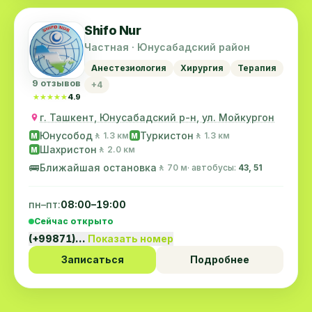
Shifo Nur
Частная · Юнусабадский район
Анестезиология
Хирургия
Терапия
9 отзывов
+4
★★★★★
★★★★★
4.9
г. Ташкент, Юнусабадский р-н, ул. Мойкургон
Юнусобод
Туркистон
🚶 1.3 км
🚶 1.3 км
M
M
Шахристон
🚶 2.0 км
M
🚌
Ближайшая остановка
🚶 70 м
· автобусы:
43, 51
пн–пт:
08:00–19:00
Сейчас открыто
(+99871)…
Показать номер
Записаться
Подробнее