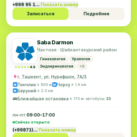
+998 95 1…
Показать номер
Записаться
Подробнее
Saba Darmon
Частная · Шайхантахурский район
Гинекология
Урология
Эндокринология
+6
★★★★★
★★★★★
4.8
г. Ташкент, ул. Нурафшон, 7А/3
Тинчлик
Чорсу
🚶 800 м
🚶 1.6 км
M
M
Беруний
🚶 2.0 км
M
🚌
Ближайшая остановка
🚶 170 м
· автобусы:
23
пн–пт:
09:00–17:00
Сейчас открыто
(+99871)…
Показать номер