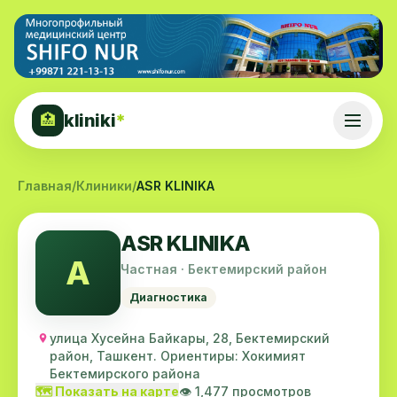
kliniki
*
🏥
Главная
/
Клиники
/
ASR KLINIKA
ASR KLINIKA
A
Частная · Бектемирский район
Диагностика
улица Хусейна Байкары, 28, Бектемирский
район, Ташкент. Ориентиры: Хокимият
Бектемирского района
🗺️ Показать на карте
👁️ 1,477 просмотров