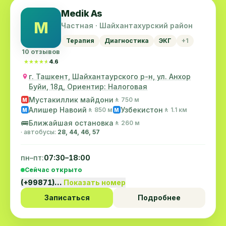
Medik As
M
Частная · Шайхантахурский район
Терапия
Диагностика
ЭКГ
+1
10 отзывов
★★★★★
★★★★★
4.6
г. Ташкент, Шайхантаурского р-н, ул. Анхор
Буйи, 18д, Ориентир: Налоговая
Мустакиллик майдони
🚶 750 м
M
Алишер Навоий
Узбекистон
🚶 850 м
🚶 1.1 км
M
M
🚌
Ближайшая остановка
🚶 260 м
· автобусы:
28, 44, 46, 57
пн–пт:
07:30–18:00
Сейчас открыто
(+99871)…
Показать номер
Записаться
Подробнее