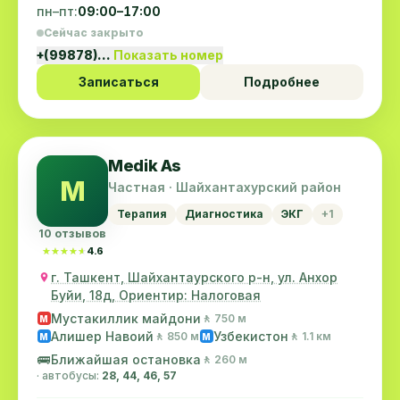
пн–пт:
09:00–17:00
Сейчас закрыто
+(99878)…
Показать номер
Записаться
Подробнее
Medik As
M
Частная · Шайхантахурский район
Терапия
Диагностика
ЭКГ
+1
10 отзывов
★★★★★
★★★★★
4.6
г. Ташкент, Шайхантаурского р-н, ул. Анхор
Буйи, 18д, Ориентир: Налоговая
Мустакиллик майдони
🚶 750 м
M
Алишер Навоий
Узбекистон
🚶 850 м
🚶 1.1 км
M
M
🚌
Ближайшая остановка
🚶 260 м
· автобусы:
28, 44, 46, 57