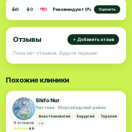
👍
0
🤷
0
👎
0
Рекомендуют
0
%
Оценить
Отзывы
＋ Добавить отзыв
Пока нет отзывов. Будьте первым!
Похожие клиники
Shifo Nur
Частная · Юнусабадский район
Анестезиология
Хирургия
Терапия
9 отзывов
+4
★★★★★
★★★★★
4.9