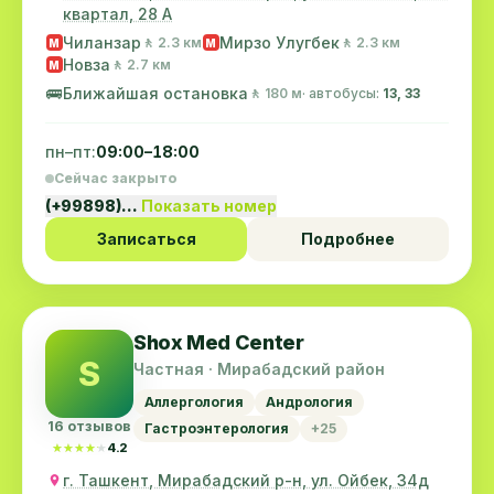
квартал, 28 А
Чиланзар
Мирзо Улугбек
🚶 2.3 км
🚶 2.3 км
M
M
Новза
🚶 2.7 км
M
🚌
Ближайшая остановка
🚶 180 м
· автобусы:
13, 33
пн–пт:
09:00–18:00
Сейчас закрыто
(+99898)…
Показать номер
Записаться
Подробнее
Shox Med Center
S
Частная · Мирабадский район
Аллергология
Андрология
16 отзывов
Гастроэнтерология
+25
★★★★★
★★★★★
4.2
г. Ташкент, Мирабадский р-н, ул. Ойбек, 34д