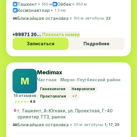
Ташкент
Ойбек
🚶 550 м
🚶 850 м
M
M
Космонавтлар
🚶 1.3 км
M
🚌
Ближайшая остановка
🚶 150 м
· автобусы:
22
+99871 20…
Показать номер
Записаться
Подробнее
Medimax
M
Частная · Мирзо-Улугбекский район
Гинекология
Неврология
15 отзывов
Проктология
+7
★★★★★
★★★★★
4.0
г. Ташкент, А-Югнаки, ул. Проектная, Г-40
ориентир ТТЗ, рынок
🚌
Ближайшая остановка
🚶 30 м
· автобусы:
1, 17, 25