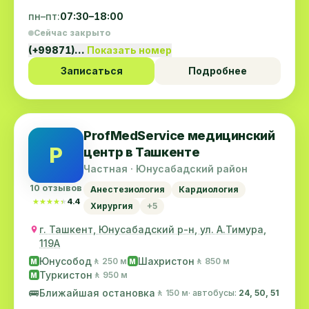
пн–пт:
07:30–18:00
Сейчас закрыто
(+99871)…
Показать номер
Записаться
Подробнее
ProfMedService медицинский
P
центр в Ташкенте
Частная · Юнусабадский район
10 отзывов
Анестезиология
Кардиология
★★★★★
★★★★★
4.4
Хирургия
+5
г. Ташкент, Юнусабадский р-н, ул. А.Тимура,
119A
Юнусобод
Шахристон
🚶 250 м
🚶 850 м
M
M
Туркистон
🚶 950 м
M
🚌
Ближайшая остановка
🚶 150 м
· автобусы:
24, 50, 51