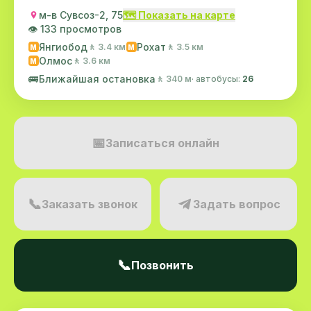
м-в Сувсоз-2, 75
🗺️ Показать на карте
👁️ 133 просмотров
Янгиобод
Рохат
🚶 3.4 км
🚶 3.5 км
M
M
Олмос
🚶 3.6 км
M
🚌
Ближайшая остановка
🚶 340 м
· автобусы:
26
📅
Записаться онлайн
📞
Заказать звонок
Задать вопрос
📞
Позвонить