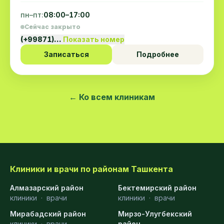
пн–пт:
08:00–17:00
Сейчас закрыто
(+99871)…
Показать номер
Записаться
Подробнее
← Ко всем клиникам
Клиники и врачи по районам Ташкента
Алмазарский район
Бектемирский район
клиники
·
врачи
клиники
·
врачи
Мирабадский район
Мирзо-Улугбекский
клиники
·
врачи
район