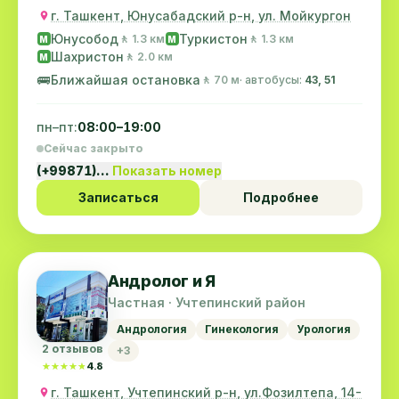
г. Ташкент, Юнусабадский р-н, ул. Мойкургон
Юнусобод
Туркистон
🚶 1.3 км
🚶 1.3 км
M
M
Шахристон
🚶 2.0 км
M
🚌
Ближайшая остановка
🚶 70 м
· автобусы:
43, 51
пн–пт:
08:00–19:00
Сейчас закрыто
(+99871)…
Показать номер
Записаться
Подробнее
Андролог и Я
Частная · Учтепинский район
Андрология
Гинекология
Урология
2 отзывов
+3
★★★★★
★★★★★
4.8
г. Ташкент, Учтепинский р-н, ул.Фозилтепа, 14-